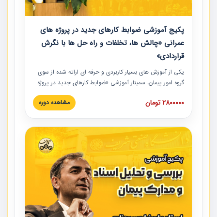
پکیج آموزشی ضوابط کارهای جدید در پروژه های
عمرانی «چالش ها، تخلفات و راه حل ها با نگرش
قراردادی»
یکی از آموزش‏‏‏‏‏‏ های بسیار کاربردی و حرفه‏ ای ارائه شده از سوی
گروه امور پیمان، سمینار آموزشی «ضوابط کارهای جدید در پروژه
های عمرانی» چالش ها، تخلفات و راه حل ها با نگرش قراردادی
2800000 تومان
مشاهده دوره
است که در محل سندیکای شرکت های ساختمانی کشور ارائه شد.
در این آموزش نکات کلیدی مربوط به کارهای جدید در اسناد و
مدارک پیمان به همراه تجربیات عملی ارائه شده است.