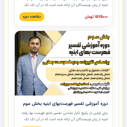
ابنیه از زبان نویسندگان آن ارائه شده است که در آن تک تک
ردیف ها و مطالب فهرست بها تفسیر و ارائه شده است. این
1575000 تومان
مشاهده دوره
دوره به صورت کامل تصویری بوده و به همراه تصاویر عملیات
اجرایی مرتبط با ردیف های فهرست بها ارائه شده است. این
دوره با کلام مهندس علیرضاحسین‌زاده مدیر پروژه مهندسی
مشاور در امر بازنگری فهرست بها رشته ابنیه ارائه شده و به تمام
همکارانی که در حوزه صنعت ساخت در حال فعالیت هستند حتما
توصیه می کنیم از مطالب این دوره استفاده نمایند.
دوره آموزشی تفسیر فهرست‌بهای ابنیه بخش سوم
برای اولین بار پکیج تکرار نشدنی تفسیر جامع فهرست بها رشته
ابنیه از زبان نویسندگان آن ارائه شده است که در آن تک تک
ردیف ها و مطالب فهرست بها تفسیر و ارائه شده است. این