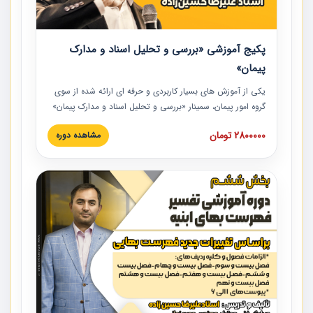
پکیج آموزشی «بررسی و تحلیل اسناد و مدارک
پیمان»
یکی از آموزش‏‏‏‏‏‏ های بسیار کاربردی و حرفه‏ ای ارائه شده از سوی
گروه امور پیمان، سمینار «بررسی و تحلیل اسناد و مدارک پیمان»
است که در دانشگاه صنعتی شریف ارائه شد. در این آموزش
2800000 تومان
مشاهده دوره
نکات کلیدی مربوط به اسناد و مدارک پیمان، اولویت بندی اسناد
و مدارک پیمان، بایدها و نبایدهای مربوط به اسناد و مدارک
پیمان به همراه تجربیات عملی در این خصوص ارائه شده است.