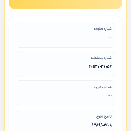
شماره ضابطه
---
شماره بخشنامه
40527-27057
شماره نشریه
---
تاریخ ابلاغ
1389/02/08