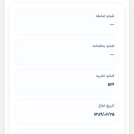
شماره ضابطه
---
شماره بخشنامه
---
شماره نشریه
526
تاریخ ابلاغ
1389/02/25