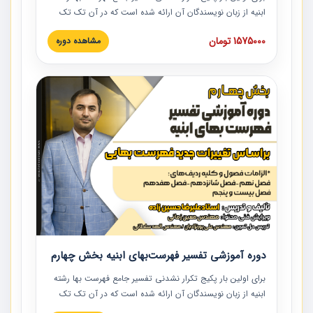
ابنیه از زبان نویسندگان آن ارائه شده است که در آن تک تک
ردیف ها و مطالب فهرست بها تفسیر و ارائه شده است. این
1575000 تومان
مشاهده دوره
دوره به صورت کامل تصویری بوده و به همراه تصاویر عملیات
اجرایی مرتبط با ردیف های فهرست بها ارائه شده است. این
دوره با کلام مهندس علیرضاحسین‌زاده مدیر پروژه مهندسی
مشاور در امر بازنگری فهرست بها رشته ابنیه ارائه شده و به تمام
همکارانی که در حوزه صنعت ساخت در حال فعالیت هستند حتما
توصیه می کنیم از مطالب این دوره استفاده نمایند.
دوره آموزشی تفسیر فهرست‌بهای ابنیه بخش چهارم
برای اولین بار پکیج تکرار نشدنی تفسیر جامع فهرست بها رشته
ابنیه از زبان نویسندگان آن ارائه شده است که در آن تک تک
ردیف ها و مطالب فهرست بها تفسیر و ارائه شده است. این