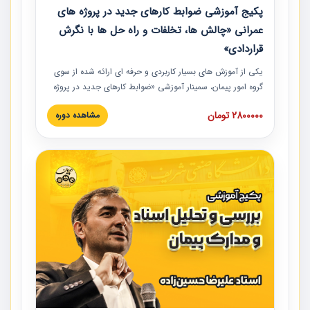
پکیج آموزشی ضوابط کارهای جدید در پروژه های
عمرانی «چالش ها، تخلفات و راه حل ها با نگرش
قراردادی»
یکی از آموزش‏‏‏‏‏‏ های بسیار کاربردی و حرفه‏ ای ارائه شده از سوی
گروه امور پیمان، سمینار آموزشی «ضوابط کارهای جدید در پروژه
های عمرانی» چالش ها، تخلفات و راه حل ها با نگرش قراردادی
2800000 تومان
مشاهده دوره
است که در محل سندیکای شرکت های ساختمانی کشور ارائه شد.
در این آموزش نکات کلیدی مربوط به کارهای جدید در اسناد و
مدارک پیمان به همراه تجربیات عملی ارائه شده است.