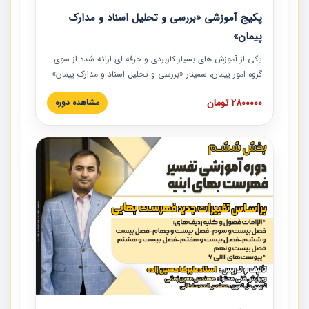
پکیج آموزشی «بررسی و تحلیل اسناد و مدارک
پیمان»
یکی از آموزش‏‏‏‏‏‏ های بسیار کاربردی و حرفه‏ ای ارائه شده از سوی
گروه امور پیمان، سمینار «بررسی و تحلیل اسناد و مدارک پیمان»
است که در دانشگاه صنعتی شریف ارائه شد. در این آموزش
2800000 تومان
مشاهده دوره
نکات کلیدی مربوط به اسناد و مدارک پیمان، اولویت بندی اسناد
و مدارک پیمان، بایدها و نبایدهای مربوط به اسناد و مدارک
پیمان به همراه تجربیات عملی در این خصوص ارائه شده است.