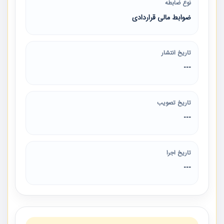
نوع ضابطه
ضوابط مالی قراردادی
تاریخ انتشار
---
تاریخ تصویب
---
تاریخ اجرا
---