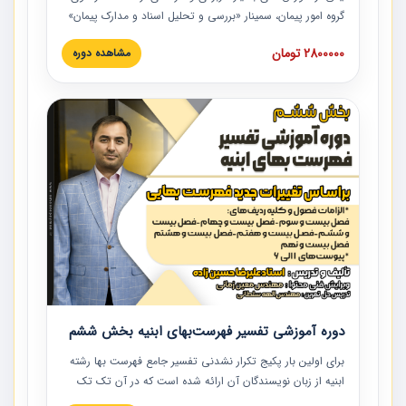
گروه امور پیمان، سمینار «بررسی و تحلیل اسناد و مدارک پیمان»
است که در دانشگاه صنعتی شریف ارائه شد. در این آموزش
2800000 تومان
مشاهده دوره
نکات کلیدی مربوط به اسناد و مدارک پیمان، اولویت بندی اسناد
و مدارک پیمان، بایدها و نبایدهای مربوط به اسناد و مدارک
پیمان به همراه تجربیات عملی در این خصوص ارائه شده است.
دوره آموزشی تفسیر فهرست‌بهای ابنیه بخش ششم
برای اولین بار پکیج تکرار نشدنی تفسیر جامع فهرست بها رشته
ابنیه از زبان نویسندگان آن ارائه شده است که در آن تک تک
ردیف ها و مطالب فهرست بها تفسیر و ارائه شده است. این