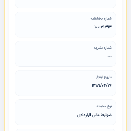
شماره بخشنامه
100-31393
شماره نشریه
---
تاریخ ابلاغ
1389/04/26
نوع ضابطه
ضوابط مالی قراردادی