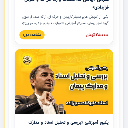
قراردادی»
یکی از آموزش‏‏‏‏‏‏ های بسیار کاربردی و حرفه‏ ای ارائه شده از سوی
گروه امور پیمان، سمینار آموزشی «ضوابط کارهای جدید در پروژه
های عمرانی» چالش ها، تخلفات و راه حل ها با نگرش قراردادی
2800000 تومان
مشاهده دوره
است که در محل سندیکای شرکت های ساختمانی کشور ارائه شد.
در این آموزش نکات کلیدی مربوط به کارهای جدید در اسناد و
مدارک پیمان به همراه تجربیات عملی ارائه شده است.
پکیج آموزشی «بررسی و تحلیل اسناد و مدارک