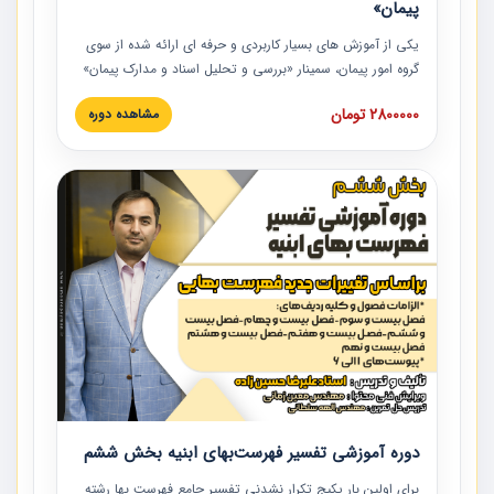
پیمان»
یکی از آموزش‏‏‏‏‏‏ های بسیار کاربردی و حرفه‏ ای ارائه شده از سوی
گروه امور پیمان، سمینار «بررسی و تحلیل اسناد و مدارک پیمان»
است که در دانشگاه صنعتی شریف ارائه شد. در این آموزش
2800000 تومان
مشاهده دوره
نکات کلیدی مربوط به اسناد و مدارک پیمان، اولویت بندی اسناد
و مدارک پیمان، بایدها و نبایدهای مربوط به اسناد و مدارک
پیمان به همراه تجربیات عملی در این خصوص ارائه شده است.
دوره آموزشی تفسیر فهرست‌بهای ابنیه بخش ششم
برای اولین بار پکیج تکرار نشدنی تفسیر جامع فهرست بها رشته