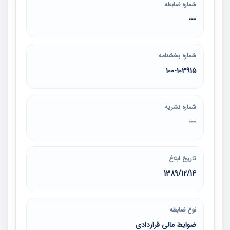
شماره ضابطه
---
شماره بخشنامه
100-103915
شماره نشریه
---
تاریخ ابلاغ
1389/12/14
نوع ضابطه
ضوابط مالی قراردادی