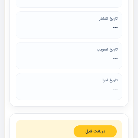
تاریخ انتشار
---
تاریخ تصویب
---
تاریخ اجرا
---
دریافت فایل