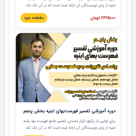
ابنیه از زبان نویسندگان آن ارائه شده است که در آن تک تک
ردیف ها و مطالب فهرست بها تفسیر و ارائه شده است. این
2625000 تومان
مشاهده دوره
دوره به صورت کامل تصویری بوده و به همراه تصاویر عملیات
اجرایی مرتبط با ردیف های فهرست بها ارائه شده است. این
دوره با کلام مهندس علیرضاحسین‌زاده مدیر پروژه مهندسی
مشاور در امر بازنگری فهرست بها رشته ابنیه ارائه شده و به تمام
همکارانی که در حوزه صنعت ساخت در حال فعالیت هستند حتما
توصیه می کنیم از مطالب این دوره استفاده نمایند.
دوره آموزشی تفسیر فهرست‌بهای ابنیه بخش پنجم
برای اولین بار پکیج تکرار نشدنی تفسیر جامع فهرست بها رشته
ابنیه از زبان نویسندگان آن ارائه شده است که در آن تک تک
ردیف ها و مطالب فهرست بها تفسیر و ارائه شده است. این