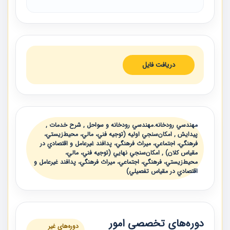
دریافت فایل
مهندسي رودخانه.مهندسي رودخانه و سواحل , شرح خدمات ,
پيدايش , امكان‌سنجي اوليه (توجيه فني، مالي، محيط‌زيستي،
فرهنگي، اجتماعي، ميراث فرهنگي، پدافند غيرعامل و اقتصادي در
مقياس كلان) , امكان‌سنجي نهايي (توجيه فني، مالي،
محيط‌زيستي، فرهنگي، اجتماعي، ميراث فرهنگي، پدافند غيرعامل و
اقتصادي در مقياس تفصيلي)
دوره‌های تخصصی امور
دوره‌های غیر