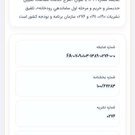
حدبستر و حريم و مرحله اول ساماندهي رودخانه»، تلفيق
نشريات 0190، 0191 و 0276 سازمان برنامه و بودجه كشور است
شماره ضابطه
07090103-1389-0276-0-0-FA
شماره بخشنامه
100/67283
شماره نشریه
0276