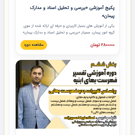
پکیج آموزشی «بررسی و تحلیل اسناد و مدارک
پیمان»
یکی از آموزش‏‏‏‏‏‏ های بسیار کاربردی و حرفه‏ ای ارائه شده از سوی
گروه امور پیمان، سمینار «بررسی و تحلیل اسناد و مدارک پیمان»
است که در دانشگاه صنعتی شریف ارائه شد. در این آموزش
2800000 تومان
مشاهده دوره
نکات کلیدی مربوط به اسناد و مدارک پیمان، اولویت بندی اسناد
و مدارک پیمان، بایدها و نبایدهای مربوط به اسناد و مدارک
پیمان به همراه تجربیات عملی در این خصوص ارائه شده است.