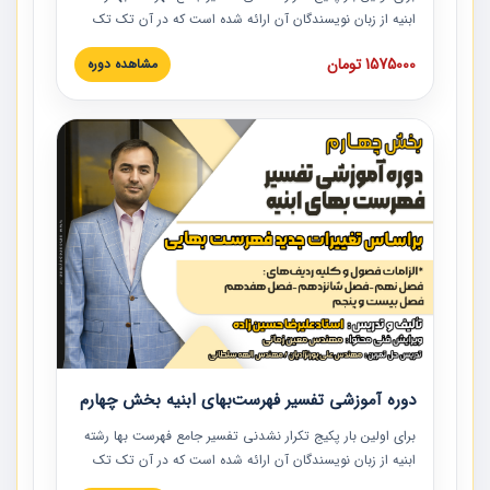
ابنیه از زبان نویسندگان آن ارائه شده است که در آن تک تک
ردیف ها و مطالب فهرست بها تفسیر و ارائه شده است. این
1575000 تومان
مشاهده دوره
دوره به صورت کامل تصویری بوده و به همراه تصاویر عملیات
اجرایی مرتبط با ردیف های فهرست بها ارائه شده است. این
دوره با کلام مهندس علیرضاحسین‌زاده مدیر پروژه مهندسی
مشاور در امر بازنگری فهرست بها رشته ابنیه ارائه شده و به تمام
همکارانی که در حوزه صنعت ساخت در حال فعالیت هستند حتما
توصیه می کنیم از مطالب این دوره استفاده نمایند.
دوره آموزشی تفسیر فهرست‌بهای ابنیه بخش چهارم
برای اولین بار پکیج تکرار نشدنی تفسیر جامع فهرست بها رشته
ابنیه از زبان نویسندگان آن ارائه شده است که در آن تک تک
ردیف ها و مطالب فهرست بها تفسیر و ارائه شده است. این