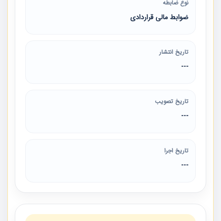
نوع ضابطه
ضوابط مالی قراردادی
تاریخ انتشار
---
تاریخ تصویب
---
تاریخ اجرا
---