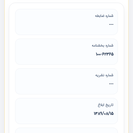
شماره ضابطه
---
شماره بخشنامه
100-62365
شماره نشریه
---
تاریخ ابلاغ
1389/08/15