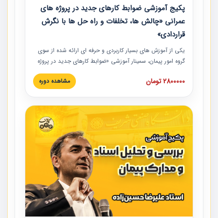
پکیج آموزشی ضوابط کارهای جدید در پروژه های
عمرانی «چالش ها، تخلفات و راه حل ها با نگرش
قراردادی»
یکی از آموزش‏‏‏‏‏‏ های بسیار کاربردی و حرفه‏ ای ارائه شده از سوی
گروه امور پیمان، سمینار آموزشی «ضوابط کارهای جدید در پروژه
های عمرانی» چالش ها، تخلفات و راه حل ها با نگرش قراردادی
2800000 تومان
مشاهده دوره
است که در محل سندیکای شرکت های ساختمانی کشور ارائه شد.
در این آموزش نکات کلیدی مربوط به کارهای جدید در اسناد و
مدارک پیمان به همراه تجربیات عملی ارائه شده است.