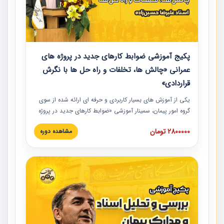
پکیج آموزشی ضوابط کارهای جدید در پروژه های
عمرانی «چالش ها، تخلفات و راه حل ها با نگرش
قراردادی»
یکی از آموزش‏‏‏‏‏‏ های بسیار کاربردی و حرفه‏ ای ارائه شده از سوی
گروه امور پیمان، سمینار آموزشی «ضوابط کارهای جدید در پروژه
های عمرانی» چالش ها، تخلفات و راه حل ها با نگرش قراردادی
2800000 تومان
مشاهده دوره
است که در محل سندیکای شرکت های ساختمانی کشور ارائه شد.
در این آموزش نکات کلیدی مربوط به کارهای جدید در اسناد و
مدارک پیمان به همراه تجربیات عملی ارائه شده است.