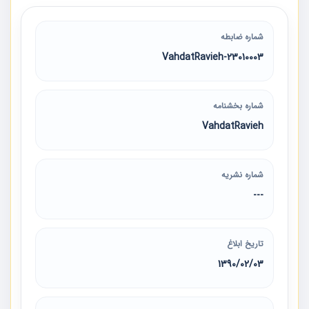
شماره ضابطه
23010003-VahdatRavieh
شماره بخشنامه
VahdatRavieh
شماره نشریه
---
تاریخ ابلاغ
1390/02/03