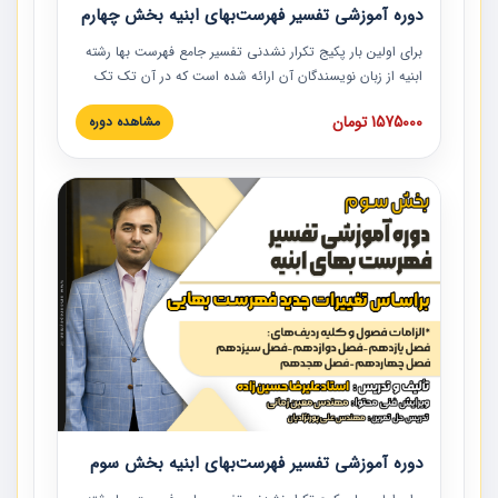
دوره آموزشی تفسیر فهرست‌بهای ابنیه بخش چهارم
برای اولین بار پکیج تکرار نشدنی تفسیر جامع فهرست بها رشته
ابنیه از زبان نویسندگان آن ارائه شده است که در آن تک تک
ردیف ها و مطالب فهرست بها تفسیر و ارائه شده است. این
1575000 تومان
مشاهده دوره
دوره به صورت کامل تصویری بوده و به همراه تصاویر عملیات
اجرایی مرتبط با ردیف های فهرست بها ارائه شده است. این
دوره با کلام مهندس علیرضاحسین‌زاده مدیر پروژه مهندسی
مشاور در امر بازنگری فهرست بها رشته ابنیه ارائه شده و به تمام
همکارانی که در حوزه صنعت ساخت در حال فعالیت هستند حتما
توصیه می کنیم از مطالب این دوره استفاده نمایند.
دوره آموزشی تفسیر فهرست‌بهای ابنیه بخش سوم