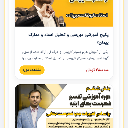
پکیج آموزشی «بررسی و تحلیل اسناد و مدارک
پیمان»
یکی از آموزش‏‏‏‏‏‏ های بسیار کاربردی و حرفه‏ ای ارائه شده از سوی
گروه امور پیمان، سمینار «بررسی و تحلیل اسناد و مدارک پیمان»
است که در دانشگاه صنعتی شریف ارائه شد. در این آموزش
2800000 تومان
مشاهده دوره
نکات کلیدی مربوط به اسناد و مدارک پیمان، اولویت بندی اسناد
و مدارک پیمان، بایدها و نبایدهای مربوط به اسناد و مدارک
پیمان به همراه تجربیات عملی در این خصوص ارائه شده است.