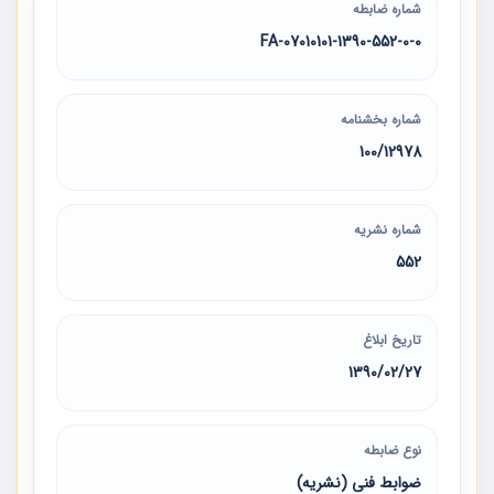
شماره ضابطه
07010101-1390-552-0-0-FA
شماره بخشنامه
100/12978
شماره نشریه
552
تاریخ ابلاغ
1390/02/27
نوع ضابطه
ضوابط فنی (نشریه)