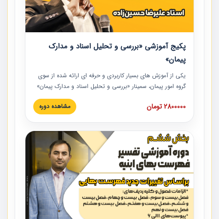
پکیج آموزشی «بررسی و تحلیل اسناد و مدارک
پیمان»
یکی از آموزش‏‏‏‏‏‏ های بسیار کاربردی و حرفه‏ ای ارائه شده از سوی
گروه امور پیمان، سمینار «بررسی و تحلیل اسناد و مدارک پیمان»
است که در دانشگاه صنعتی شریف ارائه شد. در این آموزش
2800000 تومان
مشاهده دوره
نکات کلیدی مربوط به اسناد و مدارک پیمان، اولویت بندی اسناد
و مدارک پیمان، بایدها و نبایدهای مربوط به اسناد و مدارک
پیمان به همراه تجربیات عملی در این خصوص ارائه شده است.