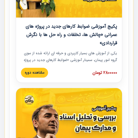
پکیج آموزشی ضوابط کارهای جدید در پروژه های
عمرانی «چالش ها، تخلفات و راه حل ها با نگرش
قراردادی»
یکی از آموزش‏‏‏‏‏‏ های بسیار کاربردی و حرفه‏ ای ارائه شده از سوی
گروه امور پیمان، سمینار آموزشی «ضوابط کارهای جدید در پروژه
های عمرانی» چالش ها، تخلفات و راه حل ها با نگرش قراردادی
2800000 تومان
مشاهده دوره
است که در محل سندیکای شرکت های ساختمانی کشور ارائه شد.
در این آموزش نکات کلیدی مربوط به کارهای جدید در اسناد و
مدارک پیمان به همراه تجربیات عملی ارائه شده است.