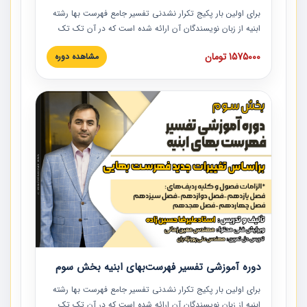
برای اولین بار پکیج تکرار نشدنی تفسیر جامع فهرست بها رشته
ابنیه از زبان نویسندگان آن ارائه شده است که در آن تک تک
ردیف ها و مطالب فهرست بها تفسیر و ارائه شده است. این
1575000 تومان
مشاهده دوره
دوره به صورت کامل تصویری بوده و به همراه تصاویر عملیات
اجرایی مرتبط با ردیف های فهرست بها ارائه شده است. این
دوره با کلام مهندس علیرضاحسین‌زاده مدیر پروژه مهندسی
مشاور در امر بازنگری فهرست بها رشته ابنیه ارائه شده و به تمام
همکارانی که در حوزه صنعت ساخت در حال فعالیت هستند حتما
توصیه می کنیم از مطالب این دوره استفاده نمایند.
دوره آموزشی تفسیر فهرست‌بهای ابنیه بخش سوم
برای اولین بار پکیج تکرار نشدنی تفسیر جامع فهرست بها رشته
ابنیه از زبان نویسندگان آن ارائه شده است که در آن تک تک