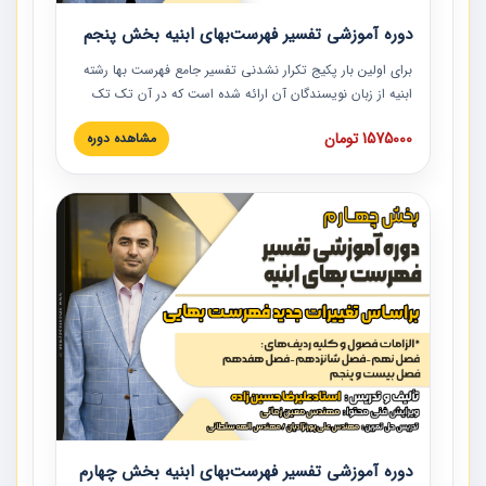
دوره آموزشی تفسیر فهرست‌بهای ابنیه بخش پنجم
برای اولین بار پکیج تکرار نشدنی تفسیر جامع فهرست بها رشته
ابنیه از زبان نویسندگان آن ارائه شده است که در آن تک تک
ردیف ها و مطالب فهرست بها تفسیر و ارائه شده است. این
1575000 تومان
مشاهده دوره
دوره به صورت کامل تصویری بوده و به همراه تصاویر عملیات
اجرایی مرتبط با ردیف های فهرست بها ارائه شده است. این
دوره با کلام مهندس علیرضاحسین‌زاده مدیر پروژه مهندسی
مشاور در امر بازنگری فهرست بها رشته ابنیه ارائه شده و به تمام
همکارانی که در حوزه صنعت ساخت در حال فعالیت هستند حتما
توصیه می کنیم از مطالب این دوره استفاده نمایند.
دوره آموزشی تفسیر فهرست‌بهای ابنیه بخش چهارم