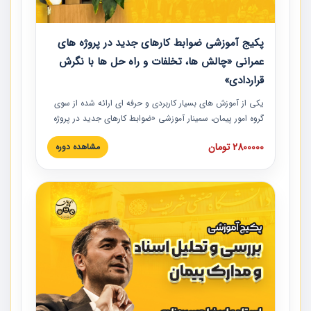
پکیج آموزشی ضوابط کارهای جدید در پروژه های
عمرانی «چالش ها، تخلفات و راه حل ها با نگرش
قراردادی»
یکی از آموزش‏‏‏‏‏‏ های بسیار کاربردی و حرفه‏ ای ارائه شده از سوی
گروه امور پیمان، سمینار آموزشی «ضوابط کارهای جدید در پروژه
های عمرانی» چالش ها، تخلفات و راه حل ها با نگرش قراردادی
2800000 تومان
مشاهده دوره
است که در محل سندیکای شرکت های ساختمانی کشور ارائه شد.
در این آموزش نکات کلیدی مربوط به کارهای جدید در اسناد و
مدارک پیمان به همراه تجربیات عملی ارائه شده است.