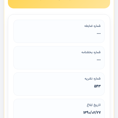
شماره ضابطه
---
شماره بخشنامه
---
شماره نشریه
543
تاریخ ابلاغ
1390/02/27