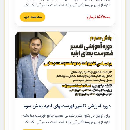
ابنیه از زبان نویسندگان آن ارائه شده است که در آن تک تک
ردیف ها و مطالب فهرست بها تفسیر و ارائه شده است. این
1575000 تومان
مشاهده دوره
دوره به صورت کامل تصویری بوده و به همراه تصاویر عملیات
اجرایی مرتبط با ردیف های فهرست بها ارائه شده است. این
دوره با کلام مهندس علیرضاحسین‌زاده مدیر پروژه مهندسی
مشاور در امر بازنگری فهرست بها رشته ابنیه ارائه شده و به تمام
همکارانی که در حوزه صنعت ساخت در حال فعالیت هستند حتما
توصیه می کنیم از مطالب این دوره استفاده نمایند.
دوره آموزشی تفسیر فهرست‌بهای ابنیه بخش سوم
برای اولین بار پکیج تکرار نشدنی تفسیر جامع فهرست بها رشته
ابنیه از زبان نویسندگان آن ارائه شده است که در آن تک تک
ردیف ها و مطالب فهرست بها تفسیر و ارائه شده است. این