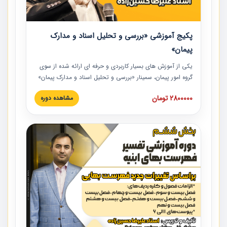
پکیج آموزشی «بررسی و تحلیل اسناد و مدارک
پیمان»
یکی از آموزش‏‏‏‏‏‏ های بسیار کاربردی و حرفه‏ ای ارائه شده از سوی
گروه امور پیمان، سمینار «بررسی و تحلیل اسناد و مدارک پیمان»
است که در دانشگاه صنعتی شریف ارائه شد. در این آموزش
2800000 تومان
مشاهده دوره
نکات کلیدی مربوط به اسناد و مدارک پیمان، اولویت بندی اسناد
و مدارک پیمان، بایدها و نبایدهای مربوط به اسناد و مدارک
پیمان به همراه تجربیات عملی در این خصوص ارائه شده است.