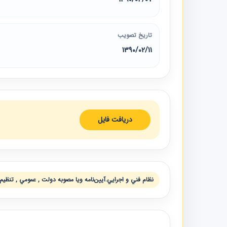
تاریخ تصویب
1390/02/11
دریافت فایل
نظام فني و اجرايي.آيين‌نامه ويا مصوبه دولت , عمومي , تنظيم 