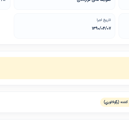
تاریخ اجرا
1390/04/07
كننده (رگولاتوري)