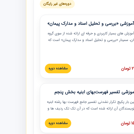
دوره‌های غیر رایگان
موزشی «بررسی و تحلیل اسناد و مدارک پیمان»
موزش‏‏‏‏‏‏ های بسیار کاربردی و حرفه‏ ای ارائه شده از سوی گروه
مان، سمینار «بررسی و تحلیل اسناد و مدارک پیمان» است که
گاه صنعتی شریف ارائه شد. در این آموزش نکات کلیدی
 اسناد و مدارک پیمان، اولویت بندی اسناد و مدارک پیمان،
 نبایدهای مربوط به اسناد و مدارک پیمان به همراه تجربیات
 این خصوص ارائه شده است.
ان
مشاهده دوره
موزشی تفسیر فهرست‌بهای ابنیه بخش پنجم
ین بار پکیج تکرار نشدنی تفسیر جامع فهرست بها رشته ابنیه
 نویسندگان آن ارائه شده است که در آن تک تک ردیف ها و
هرست بها تفسیر و ارائه شده است. این دوره به صورت کامل
بوده و به همراه تصاویر عملیات اجرایی مرتبط با ردیف های
ان
مشاهده دوره
ها ارائه شده است. این دوره با کلام مهندس