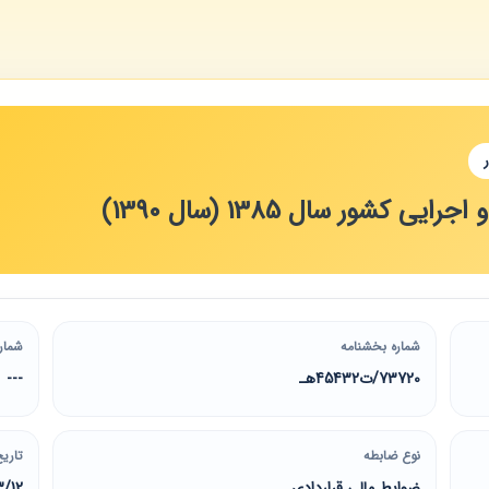
ی کشور سال 1385 (سال 1390)
شماره بخشنامه
شمار
73720/ت45432هـ
---
نوع ضابطه
تاریخ
ضوابط مالی قراردادی
3/12