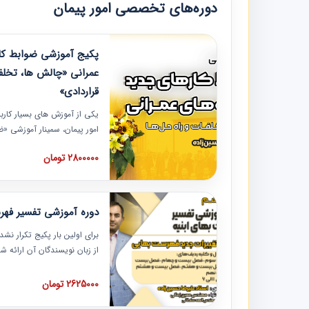
دوره‌های تخصصی امور پیمان
پکیج آموزشی ضوابط کار
عمرانی «چالش ها، تخلف
قراردادی»
یکی از آموزش‏‏‏‏‏‏ های بسیار کا
امور پیمان، سمینار آموزشی «
عمرانی» چالش ها، تخلفات و ر
2800000 تومان
در محل سندیکای شرکت های سا
آموزش نکات کلیدی مربوط به ک
به همراه تجربیات عملی ارائه
دوره آموزشی تفسیر فه
برای اولین بار پکیج تکرار نش
از زبان نویسندگان آن ارائه
مطالب فهرست بها تفسیر و ار
تصویری بوده و به همراه تصاو
2625000 تومان
فهرست بها ارائه شده است. ای