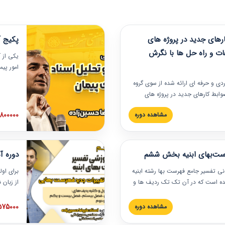
های جدید در پروژه های
پکیج آ
ات و راه حل ها با نگرش
یکی از آ
امور پی
در دانش
ربردی و حرفه‏ ای ارائه شده از سوی گروه
مربوط به
ضوابط کارهای جدید در پروژه های
بایدها و
اه حل ها با نگرش قراردادی است که
عملی در
2800000 توم
مشاهده دوره
ختمانی کشور ارائه شد. در این
ارهای جدید در اسناد و مدارک پیمان
 شده است.
رست‌بهای ابنیه بخش ششم
دوره آ
دنی تفسیر جامع فهرست بها رشته ابنیه
برای اول
 شده است که در آن تک تک ردیف ها و
از زبان
ائه شده است. این دوره به صورت کامل
مطالب ف
یر عملیات اجرایی مرتبط با ردیف های
تصویری 
1575000 توم
مشاهده دوره
ن دوره با کلام مهندس
فهرست ب