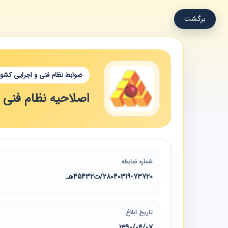
برگشت
ضوابط نظام فنی و اجرایی کشور
اصلاحیه نظام فنی و اجرای
شماره ضابطه
28040319-73720/ت45432هـ
تاریخ ابلاغ
1390/04/07