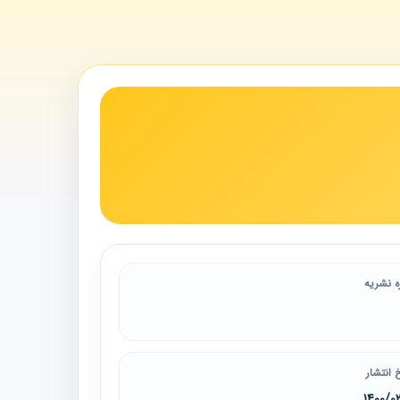
ه نشریه
 انتشار
1400/0