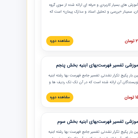
موزش‏‏‏‏‏‏ های بسیار کاربردی و حرفه‏ ای ارائه شده از سوی گروه
مان، سمینار «بررسی و تحلیل اسناد و مدارک پیمان» است که
گاه صنعتی شریف ارائه شد. در این آموزش نکات کلیدی
 اسناد و مدارک پیمان، اولویت بندی اسناد و مدارک پیمان،
 نبایدهای مربوط به اسناد و مدارک پیمان به همراه تجربیات
 این خصوص ارائه شده است.
ان
مشاهده دوره
موزشی تفسیر فهرست‌بهای ابنیه بخش پنجم
ین بار پکیج تکرار نشدنی تفسیر جامع فهرست بها رشته ابنیه
 نویسندگان آن ارائه شده است که در آن تک تک ردیف ها و
هرست بها تفسیر و ارائه شده است. این دوره به صورت کامل
بوده و به همراه تصاویر عملیات اجرایی مرتبط با ردیف های
ان
مشاهده دوره
ها ارائه شده است. این دوره با کلام مهندس
سین‌زاده مدیر پروژه مهندسی مشاور در امر بازنگری فهرست
 ابنیه ارائه شده و به تمام همکارانی که در حوزه صنعت
موزشی تفسیر فهرست‌بهای ابنیه بخش سوم
 حال فعالیت هستند حتما توصیه می کنیم از مطالب این
فاده نمایند.
ین بار پکیج تکرار نشدنی تفسیر جامع فهرست بها رشته ابنیه