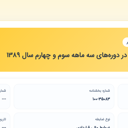
ر دوره‌های سه ماهه سوم و چهارم سال 1389
شماره بخشنامه
شمار
---
100-35083
نوع ضابطه
تاریخ
ضوابط مالی قراردادی
---