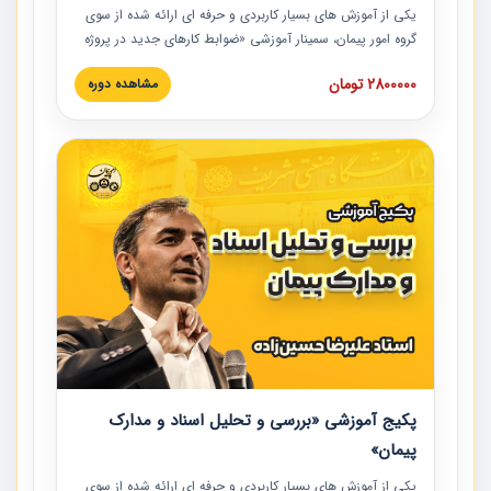
یکی از آموزش‏‏‏‏‏‏ های بسیار کاربردی و حرفه‏ ای ارائه شده از سوی
گروه امور پیمان، سمینار آموزشی «ضوابط کارهای جدید در پروژه
های عمرانی» چالش ها، تخلفات و راه حل ها با نگرش قراردادی
2800000 تومان
مشاهده دوره
است که در محل سندیکای شرکت های ساختمانی کشور ارائه شد.
در این آموزش نکات کلیدی مربوط به کارهای جدید در اسناد و
مدارک پیمان به همراه تجربیات عملی ارائه شده است.
پکیج آموزشی «بررسی و تحلیل اسناد و مدارک
پیمان»
یکی از آموزش‏‏‏‏‏‏ های بسیار کاربردی و حرفه‏ ای ارائه شده از سوی