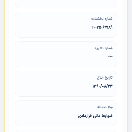
شماره بخشنامه
20-25-67189
شماره نشریه
---
تاریخ ابلاغ
1390/08/23
نوع ضابطه
ضوابط مالی قراردادی