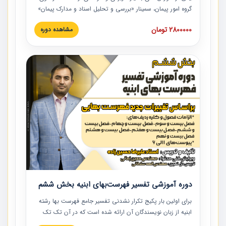
گروه امور پیمان، سمینار «بررسی و تحلیل اسناد و مدارک پیمان»
است که در دانشگاه صنعتی شریف ارائه شد. در این آموزش
2800000 تومان
مشاهده دوره
نکات کلیدی مربوط به اسناد و مدارک پیمان، اولویت بندی اسناد
و مدارک پیمان، بایدها و نبایدهای مربوط به اسناد و مدارک
پیمان به همراه تجربیات عملی در این خصوص ارائه شده است.
دوره آموزشی تفسیر فهرست‌بهای ابنیه بخش ششم
برای اولین بار پکیج تکرار نشدنی تفسیر جامع فهرست بها رشته
ابنیه از زبان نویسندگان آن ارائه شده است که در آن تک تک
ردیف ها و مطالب فهرست بها تفسیر و ارائه شده است. این