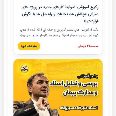
پکیج آموزشی ضوابط کارهای جدید در پروژه های
عمرانی «چالش ها، تخلفات و راه حل ها با نگرش
قراردادی»
یکی از آموزش‏‏‏‏‏‏ های بسیار کاربردی و حرفه‏ ای ارائه شده از سوی
گروه امور پیمان، سمینار آموزشی «ضوابط کارهای جدید در پروژه
های عمرانی» چالش ها، تخلفات و راه حل ها با نگرش قراردادی
2800000 تومان
مشاهده دوره
است که در محل سندیکای شرکت های ساختمانی کشور ارائه شد.
در این آموزش نکات کلیدی مربوط به کارهای جدید در اسناد و
مدارک پیمان به همراه تجربیات عملی ارائه شده است.