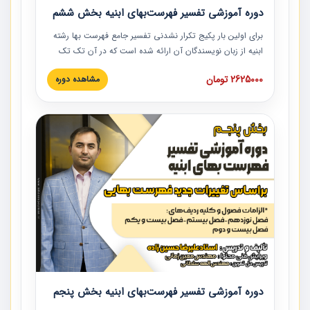
دوره آموزشی تفسیر فهرست‌بهای ابنیه بخش ششم
برای اولین بار پکیج تکرار نشدنی تفسیر جامع فهرست بها رشته
ابنیه از زبان نویسندگان آن ارائه شده است که در آن تک تک
ردیف ها و مطالب فهرست بها تفسیر و ارائه شده است. این
2625000 تومان
مشاهده دوره
دوره به صورت کامل تصویری بوده و به همراه تصاویر عملیات
اجرایی مرتبط با ردیف های فهرست بها ارائه شده است. این
دوره با کلام مهندس علیرضاحسین‌زاده مدیر پروژه مهندسی
مشاور در امر بازنگری فهرست بها رشته ابنیه ارائه شده و به تمام
همکارانی که در حوزه صنعت ساخت در حال فعالیت هستند حتما
توصیه می کنیم از مطالب این دوره استفاده نمایند.
دوره آموزشی تفسیر فهرست‌بهای ابنیه بخش پنجم