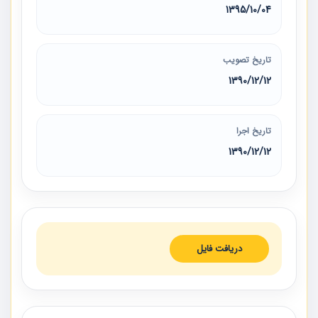
1395/10/04
تاریخ تصویب
1390/12/12
تاریخ اجرا
1390/12/12
دریافت فایل