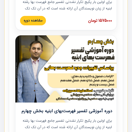
برای اولین بار پکیج تکرار نشدنی تفسیر جامع فهرست بها رشته
ابنیه از زبان نویسندگان آن ارائه شده است که در آن تک تک
ردیف ها و مطالب فهرست بها تفسیر و ارائه شده است. این
1575000 تومان
مشاهده دوره
دوره به صورت کامل تصویری بوده و به همراه تصاویر عملیات
اجرایی مرتبط با ردیف های فهرست بها ارائه شده است. این
دوره با کلام مهندس علیرضاحسین‌زاده مدیر پروژه مهندسی
مشاور در امر بازنگری فهرست بها رشته ابنیه ارائه شده و به تمام
همکارانی که در حوزه صنعت ساخت در حال فعالیت هستند حتما
توصیه می کنیم از مطالب این دوره استفاده نمایند.
دوره آموزشی تفسیر فهرست‌بهای ابنیه بخش چهارم
برای اولین بار پکیج تکرار نشدنی تفسیر جامع فهرست بها رشته
ابنیه از زبان نویسندگان آن ارائه شده است که در آن تک تک