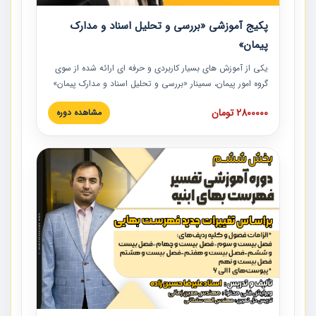
پکیج آموزشی «بررسی و تحلیل اسناد و مدارک
پیمان»
یکی از آموزش‏‏‏‏‏‏ های بسیار کاربردی و حرفه‏ ای ارائه شده از سوی
گروه امور پیمان، سمینار «بررسی و تحلیل اسناد و مدارک پیمان»
است که در دانشگاه صنعتی شریف ارائه شد. در این آموزش
2800000 تومان
مشاهده دوره
نکات کلیدی مربوط به اسناد و مدارک پیمان، اولویت بندی اسناد
و مدارک پیمان، بایدها و نبایدهای مربوط به اسناد و مدارک
پیمان به همراه تجربیات عملی در این خصوص ارائه شده است.