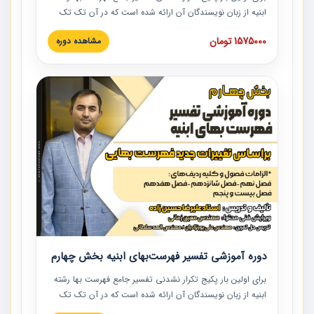
ابنیه از زبان نویسندگان آن ارائه شده است که در آن تک تک
ردیف ها و مطالب فهرست بها تفسیر و ارائه شده است. این
1575000 تومان
مشاهده دوره
دوره به صورت کامل تصویری بوده و به همراه تصاویر عملیات
اجرایی مرتبط با ردیف های فهرست بها ارائه شده است. این
دوره با کلام مهندس علیرضاحسین‌زاده مدیر پروژه مهندسی
مشاور در امر بازنگری فهرست بها رشته ابنیه ارائه شده و به تمام
همکارانی که در حوزه صنعت ساخت در حال فعالیت هستند حتما
توصیه می کنیم از مطالب این دوره استفاده نمایند.
دوره آموزشی تفسیر فهرست‌بهای ابنیه بخش چهارم
برای اولین بار پکیج تکرار نشدنی تفسیر جامع فهرست بها رشته
ابنیه از زبان نویسندگان آن ارائه شده است که در آن تک تک
ردیف ها و مطالب فهرست بها تفسیر و ارائه شده است. این