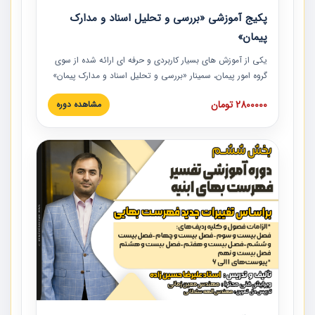
پکیج آموزشی «بررسی و تحلیل اسناد و مدارک
پیمان»
یکی از آموزش‏‏‏‏‏‏ های بسیار کاربردی و حرفه‏ ای ارائه شده از سوی
گروه امور پیمان، سمینار «بررسی و تحلیل اسناد و مدارک پیمان»
است که در دانشگاه صنعتی شریف ارائه شد. در این آموزش
2800000 تومان
مشاهده دوره
نکات کلیدی مربوط به اسناد و مدارک پیمان، اولویت بندی اسناد
و مدارک پیمان، بایدها و نبایدهای مربوط به اسناد و مدارک
پیمان به همراه تجربیات عملی در این خصوص ارائه شده است.