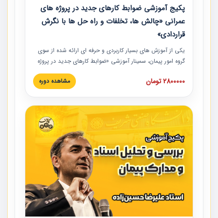
پکیج آموزشی ضوابط کارهای جدید در پروژه های
عمرانی «چالش ها، تخلفات و راه حل ها با نگرش
قراردادی»
یکی از آموزش‏‏‏‏‏‏ های بسیار کاربردی و حرفه‏ ای ارائه شده از سوی
گروه امور پیمان، سمینار آموزشی «ضوابط کارهای جدید در پروژه
های عمرانی» چالش ها، تخلفات و راه حل ها با نگرش قراردادی
2800000 تومان
مشاهده دوره
است که در محل سندیکای شرکت های ساختمانی کشور ارائه شد.
در این آموزش نکات کلیدی مربوط به کارهای جدید در اسناد و
مدارک پیمان به همراه تجربیات عملی ارائه شده است.