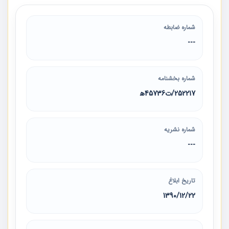
شماره ضابطه
---
شماره بخشنامه
252217/ت45736ه‍
شماره نشریه
---
تاریخ ابلاغ
1390/12/22