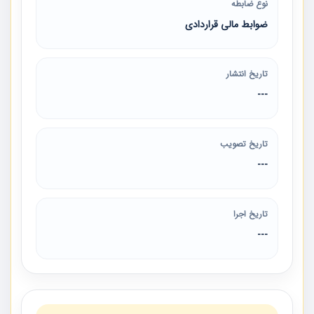
نوع ضابطه
ضوابط مالی قراردادی
تاریخ انتشار
---
تاریخ تصویب
---
تاریخ اجرا
---