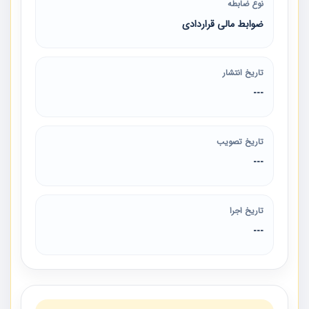
نوع ضابطه
ضوابط مالی قراردادی
تاریخ انتشار
---
تاریخ تصویب
---
تاریخ اجرا
---