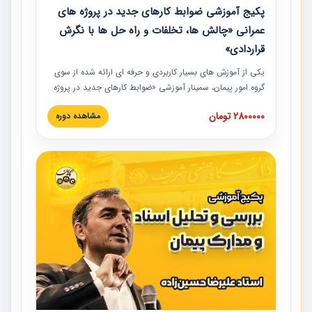
پکیج آموزشی ضوابط کارهای جدید در پروژه های
عمرانی «چالش ها، تخلفات و راه حل ها با نگرش
قراردادی»
یکی از آموزش‏‏‏‏‏‏ های بسیار کاربردی و حرفه‏ ای ارائه شده از سوی
گروه امور پیمان، سمینار آموزشی «ضوابط کارهای جدید در پروژه
های عمرانی» چالش ها، تخلفات و راه حل ها با نگرش قراردادی
2800000 تومان
مشاهده دوره
است که در محل سندیکای شرکت های ساختمانی کشور ارائه شد.
در این آموزش نکات کلیدی مربوط به کارهای جدید در اسناد و
مدارک پیمان به همراه تجربیات عملی ارائه شده است.