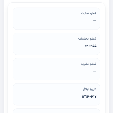
شماره ضابطه
---
شماره بخشنامه
22-1455
شماره نشریه
---
تاریخ ابلاغ
1391/01/17