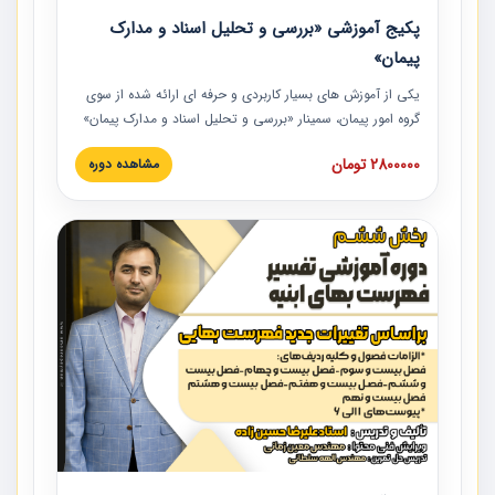
پکیج آموزشی «بررسی و تحلیل اسناد و مدارک
پیمان»
یکی از آموزش‏‏‏‏‏‏ های بسیار کاربردی و حرفه‏ ای ارائه شده از سوی
گروه امور پیمان، سمینار «بررسی و تحلیل اسناد و مدارک پیمان»
است که در دانشگاه صنعتی شریف ارائه شد. در این آموزش
2800000 تومان
مشاهده دوره
نکات کلیدی مربوط به اسناد و مدارک پیمان، اولویت بندی اسناد
و مدارک پیمان، بایدها و نبایدهای مربوط به اسناد و مدارک
پیمان به همراه تجربیات عملی در این خصوص ارائه شده است.