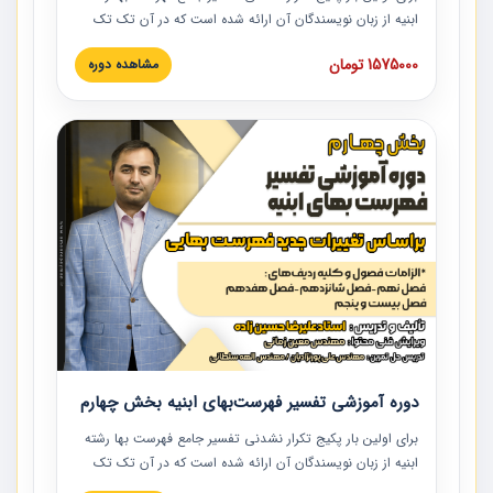
ابنیه از زبان نویسندگان آن ارائه شده است که در آن تک تک
ردیف ها و مطالب فهرست بها تفسیر و ارائه شده است. این
1575000 تومان
مشاهده دوره
دوره به صورت کامل تصویری بوده و به همراه تصاویر عملیات
اجرایی مرتبط با ردیف های فهرست بها ارائه شده است. این
دوره با کلام مهندس علیرضاحسین‌زاده مدیر پروژه مهندسی
مشاور در امر بازنگری فهرست بها رشته ابنیه ارائه شده و به تمام
همکارانی که در حوزه صنعت ساخت در حال فعالیت هستند حتما
توصیه می کنیم از مطالب این دوره استفاده نمایند.
دوره آموزشی تفسیر فهرست‌بهای ابنیه بخش چهارم
برای اولین بار پکیج تکرار نشدنی تفسیر جامع فهرست بها رشته
ابنیه از زبان نویسندگان آن ارائه شده است که در آن تک تک
ردیف ها و مطالب فهرست بها تفسیر و ارائه شده است. این