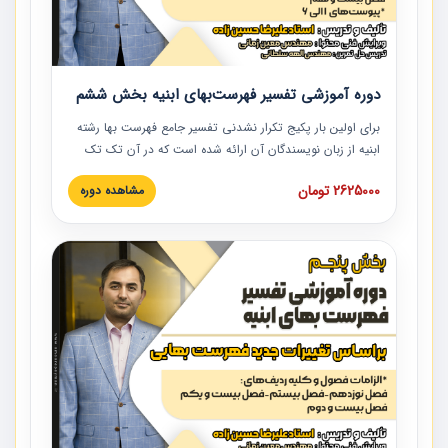
دوره آموزشی تفسیر فهرست‌بهای ابنیه بخش ششم
برای اولین بار پکیج تکرار نشدنی تفسیر جامع فهرست بها رشته
ابنیه از زبان نویسندگان آن ارائه شده است که در آن تک تک
ردیف ها و مطالب فهرست بها تفسیر و ارائه شده است. این
2625000 تومان
مشاهده دوره
دوره به صورت کامل تصویری بوده و به همراه تصاویر عملیات
اجرایی مرتبط با ردیف های فهرست بها ارائه شده است. این
دوره با کلام مهندس علیرضاحسین‌زاده مدیر پروژه مهندسی
مشاور در امر بازنگری فهرست بها رشته ابنیه ارائه شده و به تمام
همکارانی که در حوزه صنعت ساخت در حال فعالیت هستند حتما
توصیه می کنیم از مطالب این دوره استفاده نمایند.