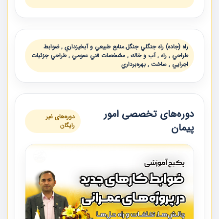
راه (جاده) راه جنگلي جنگل.منابع طبيعي و آبخيزداري , ضوابط
طراحي , راه , آب و خاك , مشخصات فني عمومي , طراحي جزئيات
اجرايي , ساخت , بهره‌برداري
دوره‌های تخصصی امور
دوره‌های غیر
پیمان
رایگان