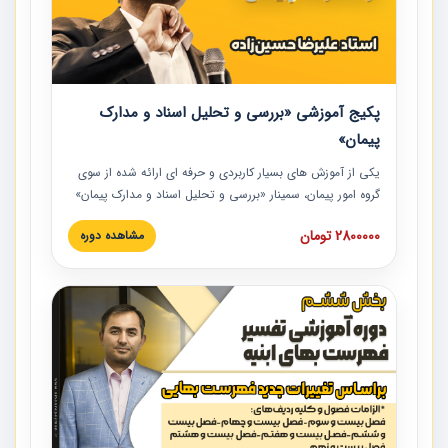
پکیج آموزشی «بررسی و تحلیل اسناد و مدارک
پیمان»
یکی از آموزش‏‏‏‏‏‏ های بسیار کاربردی و حرفه‏ ای ارائه شده از سوی
گروه امور پیمان، سمینار «بررسی و تحلیل اسناد و مدارک پیمان»
است که در دانشگاه صنعتی شریف ارائه شد. در این آموزش
2800000 تومان
مشاهده دوره
نکات کلیدی مربوط به اسناد و مدارک پیمان، اولویت بندی اسناد
و مدارک پیمان، بایدها و نبایدهای مربوط به اسناد و مدارک
پیمان به همراه تجربیات عملی در این خصوص ارائه شده است.