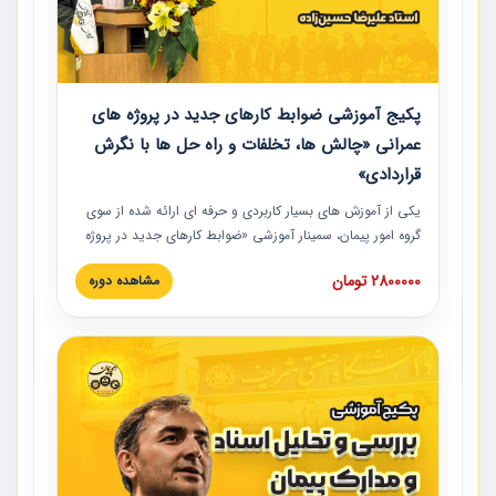
پکیج آموزشی ضوابط کارهای جدید در پروژه های
عمرانی «چالش ها، تخلفات و راه حل ها با نگرش
قراردادی»
یکی از آموزش‏‏‏‏‏‏ های بسیار کاربردی و حرفه‏ ای ارائه شده از سوی
گروه امور پیمان، سمینار آموزشی «ضوابط کارهای جدید در پروژه
های عمرانی» چالش ها، تخلفات و راه حل ها با نگرش قراردادی
2800000 تومان
مشاهده دوره
است که در محل سندیکای شرکت های ساختمانی کشور ارائه شد.
در این آموزش نکات کلیدی مربوط به کارهای جدید در اسناد و
مدارک پیمان به همراه تجربیات عملی ارائه شده است.