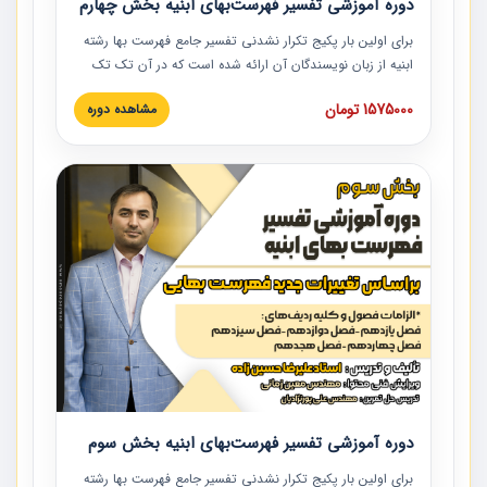
دوره آموزشی تفسیر فهرست‌بهای ابنیه بخش چهارم
برای اولین بار پکیج تکرار نشدنی تفسیر جامع فهرست بها رشته
ابنیه از زبان نویسندگان آن ارائه شده است که در آن تک تک
ردیف ها و مطالب فهرست بها تفسیر و ارائه شده است. این
1575000 تومان
مشاهده دوره
دوره به صورت کامل تصویری بوده و به همراه تصاویر عملیات
اجرایی مرتبط با ردیف های فهرست بها ارائه شده است. این
دوره با کلام مهندس علیرضاحسین‌زاده مدیر پروژه مهندسی
مشاور در امر بازنگری فهرست بها رشته ابنیه ارائه شده و به تمام
همکارانی که در حوزه صنعت ساخت در حال فعالیت هستند حتما
توصیه می کنیم از مطالب این دوره استفاده نمایند.
دوره آموزشی تفسیر فهرست‌بهای ابنیه بخش سوم
برای اولین بار پکیج تکرار نشدنی تفسیر جامع فهرست بها رشته