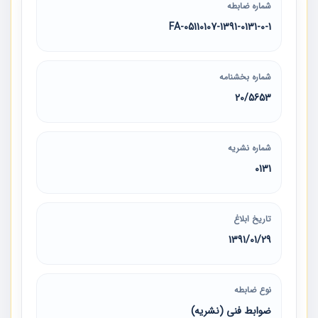
شماره ضابطه
05110107-1391-0131-0-1-FA
شماره بخشنامه
20/5653
شماره نشریه
0131
تاریخ ابلاغ
1391/01/29
نوع ضابطه
ضوابط فنی (نشریه)