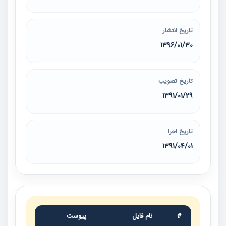
تاریخ انتشار
1396/01/30
تاریخ تصویب
1391/01/29
تاریخ اجرا
1391/04/01
#
نام فایل
پیوست