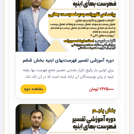
دوره آموزشی تفسیر فهرست‌بهای ابنیه بخش ششم
برای اولین بار پکیج تکرار نشدنی تفسیر جامع فهرست بها رشته
ابنیه از زبان نویسندگان آن ارائه شده است که در آن تک تک
ردیف ها و مطالب فهرست بها تفسیر و ارائه شده است. این
2625000 تومان
مشاهده دوره
دوره به صورت کامل تصویری بوده و به همراه تصاویر عملیات
اجرایی مرتبط با ردیف های فهرست بها ارائه شده است. این
دوره با کلام مهندس علیرضاحسین‌زاده مدیر پروژه مهندسی
مشاور در امر بازنگری فهرست بها رشته ابنیه ارائه شده و به تمام
همکارانی که در حوزه صنعت ساخت در حال فعالیت هستند حتما
توصیه می کنیم از مطالب این دوره استفاده نمایند.