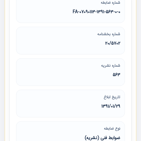
شماره ضابطه
07090113-1391-563-0-0-FA
شماره بخشنامه
20/5702
شماره نشریه
563
تاریخ ابلاغ
1391/01/29
نوع ضابطه
ضوابط فنی (نشریه)