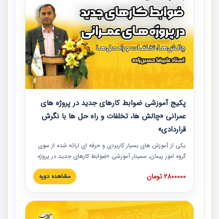
پکیج آموزشی ضوابط کارهای جدید در پروژه های
عمرانی «چالش ها، تخلفات و راه حل ها با نگرش
قراردادی»
یکی از آموزش‏‏‏‏‏‏ های بسیار کاربردی و حرفه‏ ای ارائه شده از سوی
گروه امور پیمان، سمینار آموزشی «ضوابط کارهای جدید در پروژه
های عمرانی» چالش ها، تخلفات و راه حل ها با نگرش قراردادی
2800000 تومان
مشاهده دوره
است که در محل سندیکای شرکت های ساختمانی کشور ارائه شد.
در این آموزش نکات کلیدی مربوط به کارهای جدید در اسناد و
مدارک پیمان به همراه تجربیات عملی ارائه شده است.