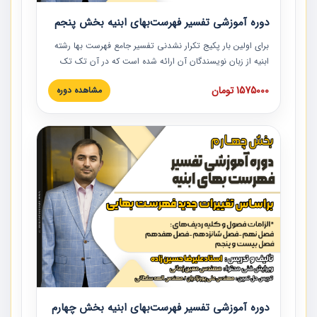
دوره آموزشی تفسیر فهرست‌بهای ابنیه بخش پنجم
برای اولین بار پکیج تکرار نشدنی تفسیر جامع فهرست بها رشته
ابنیه از زبان نویسندگان آن ارائه شده است که در آن تک تک
ردیف ها و مطالب فهرست بها تفسیر و ارائه شده است. این
1575000 تومان
مشاهده دوره
دوره به صورت کامل تصویری بوده و به همراه تصاویر عملیات
اجرایی مرتبط با ردیف های فهرست بها ارائه شده است. این
دوره با کلام مهندس علیرضاحسین‌زاده مدیر پروژه مهندسی
مشاور در امر بازنگری فهرست بها رشته ابنیه ارائه شده و به تمام
همکارانی که در حوزه صنعت ساخت در حال فعالیت هستند حتما
توصیه می کنیم از مطالب این دوره استفاده نمایند.
دوره آموزشی تفسیر فهرست‌بهای ابنیه بخش چهارم