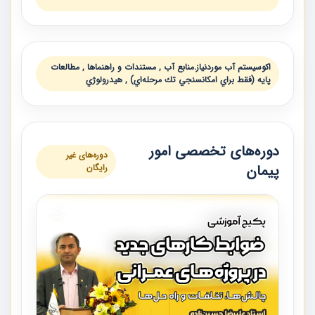
اكوسيستم آب موردنياز.منابع آب , مستندات و راهنماها , مطالعات
پايه (فقط براي امكانسنجي تك مرحله‌اي) , هيدرولوژي
دوره‌های تخصصی امور
دوره‌های غیر
پیمان
رایگان