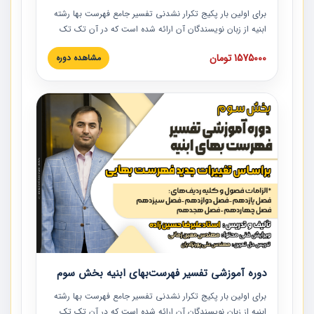
برای اولین بار پکیج تکرار نشدنی تفسیر جامع فهرست بها رشته
ابنیه از زبان نویسندگان آن ارائه شده است که در آن تک تک
ردیف ها و مطالب فهرست بها تفسیر و ارائه شده است. این
1575000 تومان
مشاهده دوره
دوره به صورت کامل تصویری بوده و به همراه تصاویر عملیات
اجرایی مرتبط با ردیف های فهرست بها ارائه شده است. این
دوره با کلام مهندس علیرضاحسین‌زاده مدیر پروژه مهندسی
مشاور در امر بازنگری فهرست بها رشته ابنیه ارائه شده و به تمام
همکارانی که در حوزه صنعت ساخت در حال فعالیت هستند حتما
توصیه می کنیم از مطالب این دوره استفاده نمایند.
دوره آموزشی تفسیر فهرست‌بهای ابنیه بخش سوم
برای اولین بار پکیج تکرار نشدنی تفسیر جامع فهرست بها رشته
ابنیه از زبان نویسندگان آن ارائه شده است که در آن تک تک