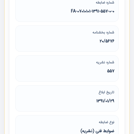
شماره ضابطه
07010101-1391-557-0-0-FA
شماره بخشنامه
20/5676
شماره نشریه
557
تاریخ ابلاغ
1391/01/29
نوع ضابطه
ضوابط فنی (نشریه)