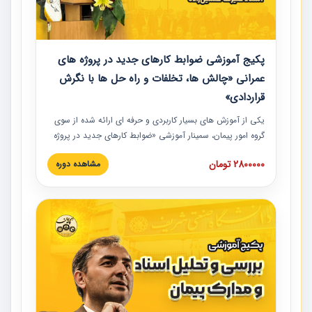
پکیج آموزشی ضوابط کارهای جدید در پروژه های
عمرانی «چالش ها، تخلفات و راه حل ها با نگرش
قراردادی»
یکی از آموزش‏‏‏‏‏‏ های بسیار کاربردی و حرفه‏ ای ارائه شده از سوی
گروه امور پیمان، سمینار آموزشی «ضوابط کارهای جدید در پروژه
های عمرانی» چالش ها، تخلفات و راه حل ها با نگرش قراردادی
2800000 تومان
مشاهده دوره
است که در محل سندیکای شرکت های ساختمانی کشور ارائه شد.
در این آموزش نکات کلیدی مربوط به کارهای جدید در اسناد و
مدارک پیمان به همراه تجربیات عملی ارائه شده است.