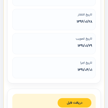
تاریخ انتشار
1396/01/28
تاریخ تصویب
1391/01/29
تاریخ اجرا
1391/04/01
دریافت فایل