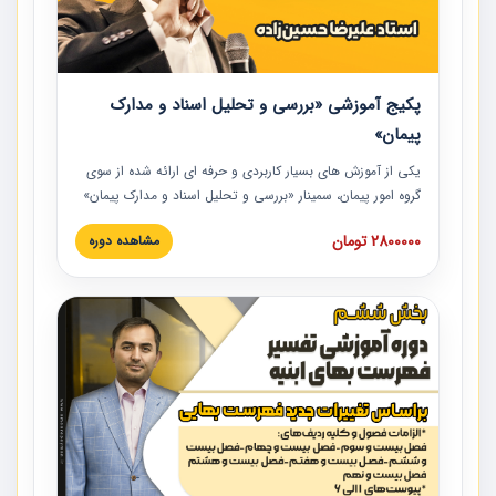
پکیج آموزشی «بررسی و تحلیل اسناد و مدارک
پیمان»
یکی از آموزش‏‏‏‏‏‏ های بسیار کاربردی و حرفه‏ ای ارائه شده از سوی
گروه امور پیمان، سمینار «بررسی و تحلیل اسناد و مدارک پیمان»
است که در دانشگاه صنعتی شریف ارائه شد. در این آموزش
2800000 تومان
مشاهده دوره
نکات کلیدی مربوط به اسناد و مدارک پیمان، اولویت بندی اسناد
و مدارک پیمان، بایدها و نبایدهای مربوط به اسناد و مدارک
پیمان به همراه تجربیات عملی در این خصوص ارائه شده است.