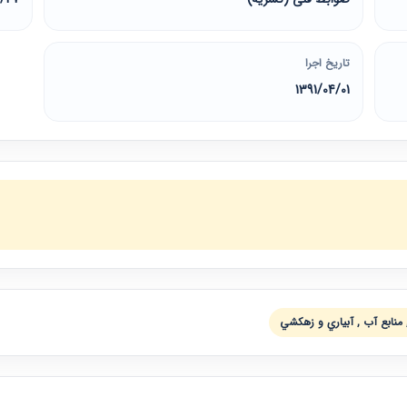
تاریخ اجرا
1391/04/01
 منابع آب , آبياري و زهكشي