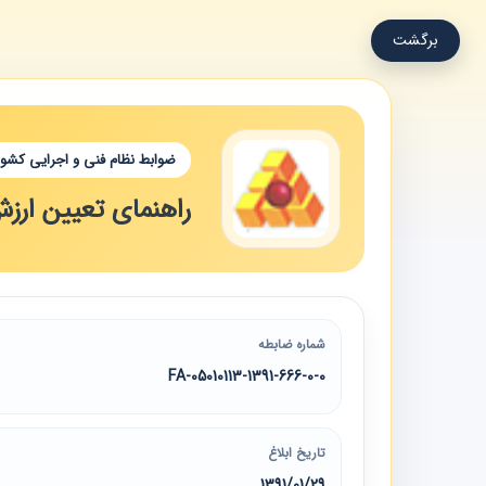
برگشت
ضوابط نظام فنی و اجرایی کشور
راهنمای تعیین ارز
شماره ضابطه
05010113-1391-666-0-0-FA
تاریخ ابلاغ
1391/01/29