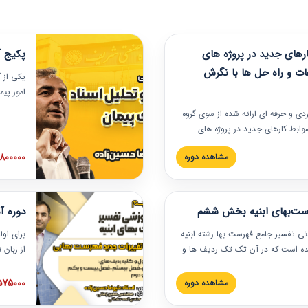
های جدید در پروژه های
پکیج آ
ات و راه حل ها با نگرش
یکی از آ
امور پی
در دانش
ربردی و حرفه‏ ای ارائه شده از سوی گروه
مربوط به
ضوابط کارهای جدید در پروژه های
بایدها و
اه حل ها با نگرش قراردادی است که
عملی در
2800000 توم
مشاهده دوره
ختمانی کشور ارائه شد. در این
ارهای جدید در اسناد و مدارک پیمان
 شده است.
رست‌بهای ابنیه بخش ششم
دوره آ
دنی تفسیر جامع فهرست بها رشته ابنیه
برای اول
 شده است که در آن تک تک ردیف ها و
از زبان
ائه شده است. این دوره به صورت کامل
مطالب ف
یر عملیات اجرایی مرتبط با ردیف های
تصویری 
1575000 توم
مشاهده دوره
ن دوره با کلام مهندس
فهرست ب