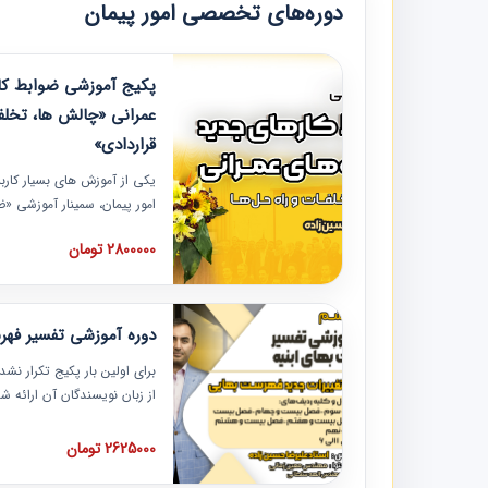
دوره‌های تخصصی امور پیمان
پکیج آموزشی ضوابط کار
عمرانی «چالش ها، تخلف
قراردادی»
یکی از آموزش‏‏‏‏‏‏ های بسیار کا
امور پیمان، سمینار آموزشی «
عمرانی» چالش ها، تخلفات و ر
2800000 تومان
در محل سندیکای شرکت های سا
آموزش نکات کلیدی مربوط به ک
به همراه تجربیات عملی ارائه
دوره آموزشی تفسیر فه
برای اولین بار پکیج تکرار نش
از زبان نویسندگان آن ارائه
مطالب فهرست بها تفسیر و ار
تصویری بوده و به همراه تصاو
2625000 تومان
فهرست بها ارائه شده است. ای