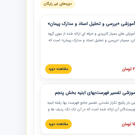
دوره‌های غیر رایگان
موزشی «بررسی و تحلیل اسناد و مدارک پیمان»
موزش‏‏‏‏‏‏ های بسیار کاربردی و حرفه‏ ای ارائه شده از سوی گروه
مان، سمینار «بررسی و تحلیل اسناد و مدارک پیمان» است که
گاه صنعتی شریف ارائه شد. در این آموزش نکات کلیدی
 اسناد و مدارک پیمان، اولویت بندی اسناد و مدارک پیمان،
 نبایدهای مربوط به اسناد و مدارک پیمان به همراه تجربیات
 این خصوص ارائه شده است.
ان
مشاهده دوره
موزشی تفسیر فهرست‌بهای ابنیه بخش پنجم
ین بار پکیج تکرار نشدنی تفسیر جامع فهرست بها رشته ابنیه
 نویسندگان آن ارائه شده است که در آن تک تک ردیف ها و
هرست بها تفسیر و ارائه شده است. این دوره به صورت کامل
بوده و به همراه تصاویر عملیات اجرایی مرتبط با ردیف های
ان
مشاهده دوره
ها ارائه شده است. این دوره با کلام مهندس