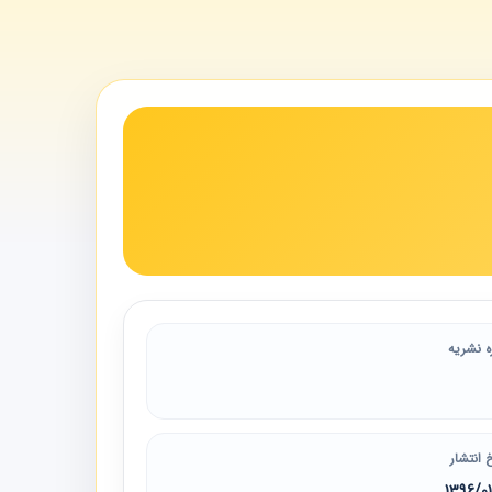
ه نشریه
 انتشار
1396/0