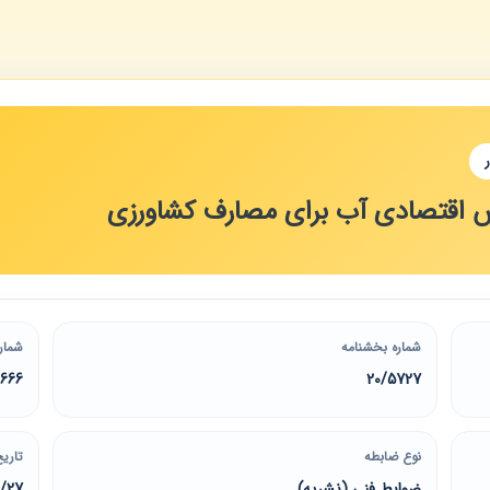
ش اقتصادی آب برای مصارف کشاورزی
شماره بخشنامه
شمار
666
20/5727
نوع ضابطه
تاریخ
ضوابط فنی (نشریه)
1/27