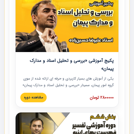
پکیج آموزشی «بررسی و تحلیل اسناد و مدارک
پیمان»
یکی از آموزش‏‏‏‏‏‏ های بسیار کاربردی و حرفه‏ ای ارائه شده از سوی
گروه امور پیمان، سمینار «بررسی و تحلیل اسناد و مدارک پیمان»
است که در دانشگاه صنعتی شریف ارائه شد. در این آموزش
2800000 تومان
مشاهده دوره
نکات کلیدی مربوط به اسناد و مدارک پیمان، اولویت بندی اسناد
و مدارک پیمان، بایدها و نبایدهای مربوط به اسناد و مدارک
پیمان به همراه تجربیات عملی در این خصوص ارائه شده است.