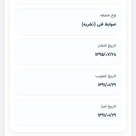
نوع ضابطه
ضوابط فنی (نشریه)
تاریخ انتشار
1395/07/28
تاریخ تصویب
1391/01/29
تاریخ اجرا
1391/01/29