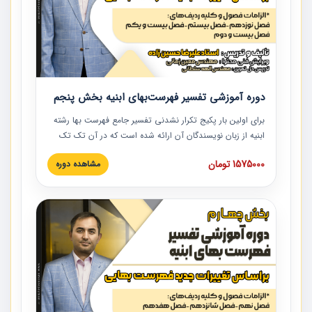
دوره آموزشی تفسیر فهرست‌بهای ابنیه بخش پنجم
برای اولین بار پکیج تکرار نشدنی تفسیر جامع فهرست بها رشته
ابنیه از زبان نویسندگان آن ارائه شده است که در آن تک تک
ردیف ها و مطالب فهرست بها تفسیر و ارائه شده است. این
1575000 تومان
مشاهده دوره
دوره به صورت کامل تصویری بوده و به همراه تصاویر عملیات
اجرایی مرتبط با ردیف های فهرست بها ارائه شده است. این
دوره با کلام مهندس علیرضاحسین‌زاده مدیر پروژه مهندسی
مشاور در امر بازنگری فهرست بها رشته ابنیه ارائه شده و به تمام
همکارانی که در حوزه صنعت ساخت در حال فعالیت هستند حتما
توصیه می کنیم از مطالب این دوره استفاده نمایند.