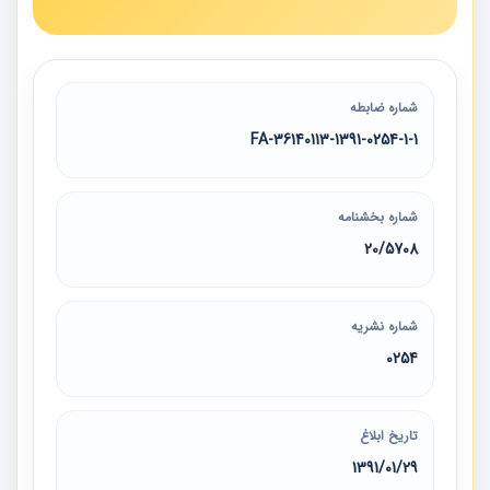
شماره ضابطه
36140113-1391-0254-1-1-FA
شماره بخشنامه
20/5708
شماره نشریه
0254
تاریخ ابلاغ
1391/01/29