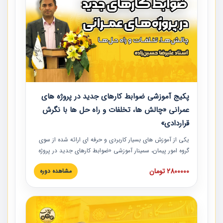
پکیج آموزشی ضوابط کارهای جدید در پروژه های
عمرانی «چالش ها، تخلفات و راه حل ها با نگرش
قراردادی»
یکی از آموزش‏‏‏‏‏‏ های بسیار کاربردی و حرفه‏ ای ارائه شده از سوی
گروه امور پیمان، سمینار آموزشی «ضوابط کارهای جدید در پروژه
های عمرانی» چالش ها، تخلفات و راه حل ها با نگرش قراردادی
2800000 تومان
مشاهده دوره
است که در محل سندیکای شرکت های ساختمانی کشور ارائه شد.
در این آموزش نکات کلیدی مربوط به کارهای جدید در اسناد و
مدارک پیمان به همراه تجربیات عملی ارائه شده است.