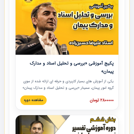
پکیج آموزشی «بررسی و تحلیل اسناد و مدارک
پیمان»
یکی از آموزش‏‏‏‏‏‏ های بسیار کاربردی و حرفه‏ ای ارائه شده از سوی
گروه امور پیمان، سمینار «بررسی و تحلیل اسناد و مدارک پیمان»
است که در دانشگاه صنعتی شریف ارائه شد. در این آموزش
2800000 تومان
مشاهده دوره
نکات کلیدی مربوط به اسناد و مدارک پیمان، اولویت بندی اسناد
و مدارک پیمان، بایدها و نبایدهای مربوط به اسناد و مدارک
پیمان به همراه تجربیات عملی در این خصوص ارائه شده است.