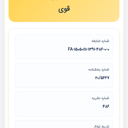
قوی
شماره ضابطه
15050111-1391-486-0-0-FA
شماره بخشنامه
20/5667
شماره نشریه
486
تاریخ ابلاغ