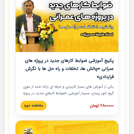
پکیج آموزشی ضوابط کارهای جدید در پروژه های
عمرانی «چالش ها، تخلفات و راه حل ها با نگرش
قراردادی»
یکی از آموزش‏‏‏‏‏‏ های بسیار کاربردی و حرفه‏ ای ارائه شده از سوی
گروه امور پیمان، سمینار آموزشی «ضوابط کارهای جدید در پروژه
های عمرانی» چالش ها، تخلفات و راه حل ها با نگرش قراردادی
2800000 تومان
مشاهده دوره
است که در محل سندیکای شرکت های ساختمانی کشور ارائه شد.
در این آموزش نکات کلیدی مربوط به کارهای جدید در اسناد و
مدارک پیمان به همراه تجربیات عملی ارائه شده است.