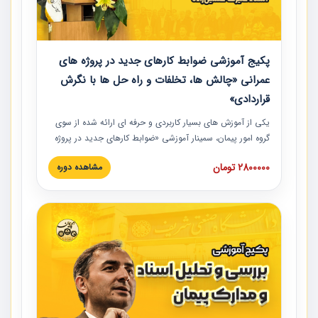
پکیج آموزشی ضوابط کارهای جدید در پروژه های
عمرانی «چالش ها، تخلفات و راه حل ها با نگرش
قراردادی»
یکی از آموزش‏‏‏‏‏‏ های بسیار کاربردی و حرفه‏ ای ارائه شده از سوی
گروه امور پیمان، سمینار آموزشی «ضوابط کارهای جدید در پروژه
های عمرانی» چالش ها، تخلفات و راه حل ها با نگرش قراردادی
2800000 تومان
مشاهده دوره
است که در محل سندیکای شرکت های ساختمانی کشور ارائه شد.
در این آموزش نکات کلیدی مربوط به کارهای جدید در اسناد و
مدارک پیمان به همراه تجربیات عملی ارائه شده است.