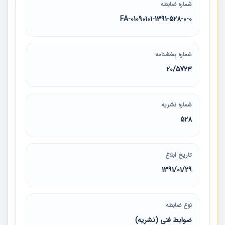
شماره ضابطه
01090101-1391-528-0-0-FA
شماره بخشنامه
20/5723
شماره نشریه
528
تاریخ ابلاغ
1391/01/29
نوع ضابطه
ضوابط فنی (نشریه)