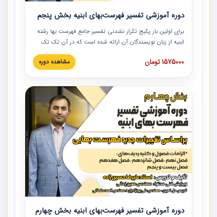
دوره آموزشی تفسیر فهرست‌بهای ابنیه بخش پنجم
برای اولین بار پکیج تکرار نشدنی تفسیر جامع فهرست بها رشته
ابنیه از زبان نویسندگان آن ارائه شده است که در آن تک تک
ردیف ها و مطالب فهرست بها تفسیر و ارائه شده است. این
1575000 تومان
مشاهده دوره
دوره به صورت کامل تصویری بوده و به همراه تصاویر عملیات
اجرایی مرتبط با ردیف های فهرست بها ارائه شده است. این
دوره با کلام مهندس علیرضاحسین‌زاده مدیر پروژه مهندسی
مشاور در امر بازنگری فهرست بها رشته ابنیه ارائه شده و به تمام
همکارانی که در حوزه صنعت ساخت در حال فعالیت هستند حتما
توصیه می کنیم از مطالب این دوره استفاده نمایند.
دوره آموزشی تفسیر فهرست‌بهای ابنیه بخش چهارم