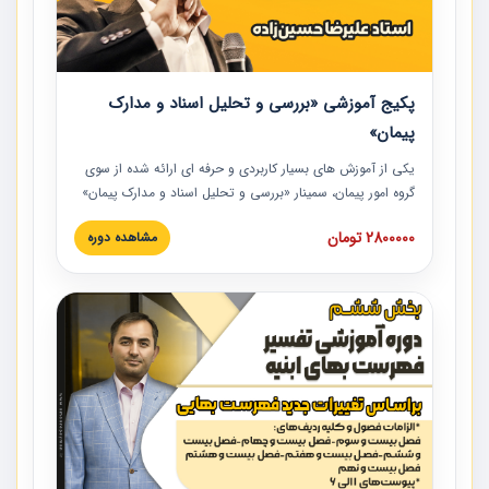
پکیج آموزشی «بررسی و تحلیل اسناد و مدارک
پیمان»
یکی از آموزش‏‏‏‏‏‏ های بسیار کاربردی و حرفه‏ ای ارائه شده از سوی
گروه امور پیمان، سمینار «بررسی و تحلیل اسناد و مدارک پیمان»
است که در دانشگاه صنعتی شریف ارائه شد. در این آموزش
2800000 تومان
مشاهده دوره
نکات کلیدی مربوط به اسناد و مدارک پیمان، اولویت بندی اسناد
و مدارک پیمان، بایدها و نبایدهای مربوط به اسناد و مدارک
پیمان به همراه تجربیات عملی در این خصوص ارائه شده است.