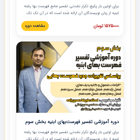
برای اولین بار پکیج تکرار نشدنی تفسیر جامع فهرست بها رشته
ابنیه از زبان نویسندگان آن ارائه شده است که در آن تک تک
ردیف ها و مطالب فهرست بها تفسیر و ارائه شده است. این
1575000 تومان
مشاهده دوره
دوره به صورت کامل تصویری بوده و به همراه تصاویر عملیات
اجرایی مرتبط با ردیف های فهرست بها ارائه شده است. این
دوره با کلام مهندس علیرضاحسین‌زاده مدیر پروژه مهندسی
مشاور در امر بازنگری فهرست بها رشته ابنیه ارائه شده و به تمام
همکارانی که در حوزه صنعت ساخت در حال فعالیت هستند حتما
توصیه می کنیم از مطالب این دوره استفاده نمایند.
دوره آموزشی تفسیر فهرست‌بهای ابنیه بخش سوم
برای اولین بار پکیج تکرار نشدنی تفسیر جامع فهرست بها رشته
ابنیه از زبان نویسندگان آن ارائه شده است که در آن تک تک