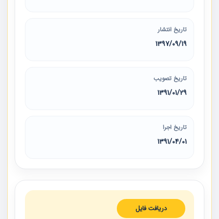
تاریخ انتشار
1397/09/19
تاریخ تصویب
1391/01/29
تاریخ اجرا
1391/04/01
دریافت فایل