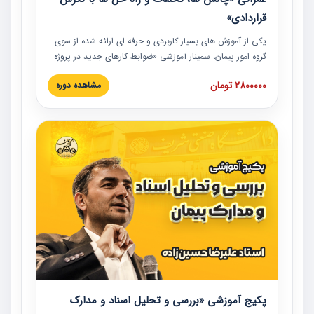
قراردادی»
یکی از آموزش‏‏‏‏‏‏ های بسیار کاربردی و حرفه‏ ای ارائه شده از سوی
گروه امور پیمان، سمینار آموزشی «ضوابط کارهای جدید در پروژه
های عمرانی» چالش ها، تخلفات و راه حل ها با نگرش قراردادی
2800000 تومان
مشاهده دوره
است که در محل سندیکای شرکت های ساختمانی کشور ارائه شد.
در این آموزش نکات کلیدی مربوط به کارهای جدید در اسناد و
مدارک پیمان به همراه تجربیات عملی ارائه شده است.
پکیج آموزشی «بررسی و تحلیل اسناد و مدارک