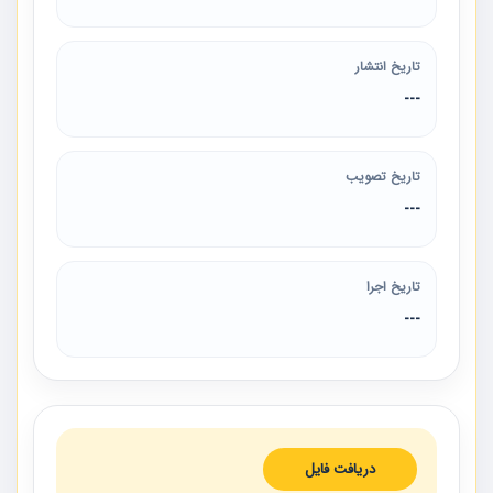
تاریخ انتشار
---
تاریخ تصویب
---
تاریخ اجرا
---
دریافت فایل