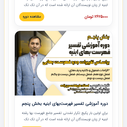
ابنیه از زبان نویسندگان آن ارائه شده است که در آن تک تک
ردیف ها و مطالب فهرست بها تفسیر و ارائه شده است. این
2625000 تومان
مشاهده دوره
دوره به صورت کامل تصویری بوده و به همراه تصاویر عملیات
اجرایی مرتبط با ردیف های فهرست بها ارائه شده است. این
دوره با کلام مهندس علیرضاحسین‌زاده مدیر پروژه مهندسی
مشاور در امر بازنگری فهرست بها رشته ابنیه ارائه شده و به تمام
همکارانی که در حوزه صنعت ساخت در حال فعالیت هستند حتما
توصیه می کنیم از مطالب این دوره استفاده نمایند.
دوره آموزشی تفسیر فهرست‌بهای ابنیه بخش پنجم
برای اولین بار پکیج تکرار نشدنی تفسیر جامع فهرست بها رشته
ابنیه از زبان نویسندگان آن ارائه شده است که در آن تک تک
ردیف ها و مطالب فهرست بها تفسیر و ارائه شده است. این