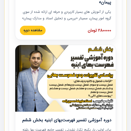
پیمان»
یکی از آموزش‏‏‏‏‏‏ های بسیار کاربردی و حرفه‏ ای ارائه شده از سوی
گروه امور پیمان، سمینار «بررسی و تحلیل اسناد و مدارک پیمان»
است که در دانشگاه صنعتی شریف ارائه شد. در این آموزش
2800000 تومان
مشاهده دوره
نکات کلیدی مربوط به اسناد و مدارک پیمان، اولویت بندی اسناد
و مدارک پیمان، بایدها و نبایدهای مربوط به اسناد و مدارک
پیمان به همراه تجربیات عملی در این خصوص ارائه شده است.
دوره آموزشی تفسیر فهرست‌بهای ابنیه بخش ششم
برای اولین بار پکیج تکرار نشدنی تفسیر جامع فهرست بها رشته