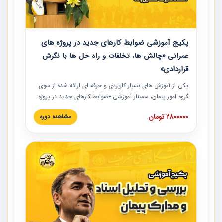
پکیج آموزشی ضوابط کارهای جدید در پروژه های
عمرانی «چالش ها، تخلفات و راه حل ها با نگرش
قراردادی»
یکی از آموزش‏‏‏‏‏‏ های بسیار کاربردی و حرفه‏ ای ارائه شده از سوی
گروه امور پیمان، سمینار آموزشی «ضوابط کارهای جدید در پروژه
های عمرانی» چالش ها، تخلفات و راه حل ها با نگرش قراردادی
2800000 تومان
مشاهده دوره
است که در محل سندیکای شرکت های ساختمانی کشور ارائه شد.
در این آموزش نکات کلیدی مربوط به کارهای جدید در اسناد و
مدارک پیمان به همراه تجربیات عملی ارائه شده است.