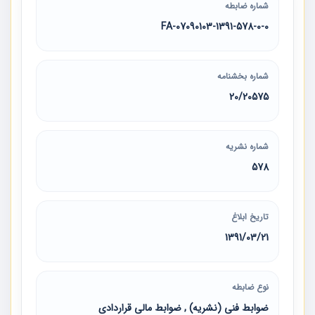
شماره ضابطه
07090103-1391-578-0-0-FA
شماره بخشنامه
20/20575
شماره نشریه
578
تاریخ ابلاغ
1391/03/21
نوع ضابطه
ضوابط فنی (نشریه) , ضوابط مالی قراردادی