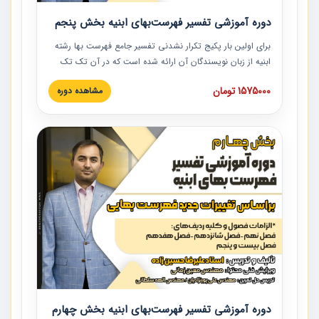
دوره آموزشی تفسیر فهرست‌بهای ابنیه بخش پنجم
برای اولین بار پکیج تکرار نشدنی تفسیر جامع فهرست بها رشته
ابنیه از زبان نویسندگان آن ارائه شده است که در آن تک تک
ردیف ها و مطالب فهرست بها تفسیر و ارائه شده است. این
1575000 تومان
مشاهده دوره
دوره به صورت کامل تصویری بوده و به همراه تصاویر عملیات
اجرایی مرتبط با ردیف های فهرست بها ارائه شده است. این
دوره با کلام مهندس علیرضاحسین‌زاده مدیر پروژه مهندسی
مشاور در امر بازنگری فهرست بها رشته ابنیه ارائه شده و به تمام
همکارانی که در حوزه صنعت ساخت در حال فعالیت هستند حتما
توصیه می کنیم از مطالب این دوره استفاده نمایند.
دوره آموزشی تفسیر فهرست‌بهای ابنیه بخش چهارم