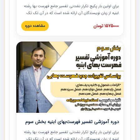
برای اولین بار پکیج تکرار نشدنی تفسیر جامع فهرست بها رشته
ابنیه از زبان نویسندگان آن ارائه شده است که در آن تک تک
ردیف ها و مطالب فهرست بها تفسیر و ارائه شده است. این
1575000 تومان
مشاهده دوره
دوره به صورت کامل تصویری بوده و به همراه تصاویر عملیات
اجرایی مرتبط با ردیف های فهرست بها ارائه شده است. این
دوره با کلام مهندس علیرضاحسین‌زاده مدیر پروژه مهندسی
مشاور در امر بازنگری فهرست بها رشته ابنیه ارائه شده و به تمام
همکارانی که در حوزه صنعت ساخت در حال فعالیت هستند حتما
توصیه می کنیم از مطالب این دوره استفاده نمایند.
دوره آموزشی تفسیر فهرست‌بهای ابنیه بخش سوم
برای اولین بار پکیج تکرار نشدنی تفسیر جامع فهرست بها رشته
ابنیه از زبان نویسندگان آن ارائه شده است که در آن تک تک