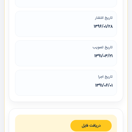
تاریخ انتشار
1396/01/28
تاریخ تصویب
1391/03/21
تاریخ اجرا
1391/06/01
دریافت فایل