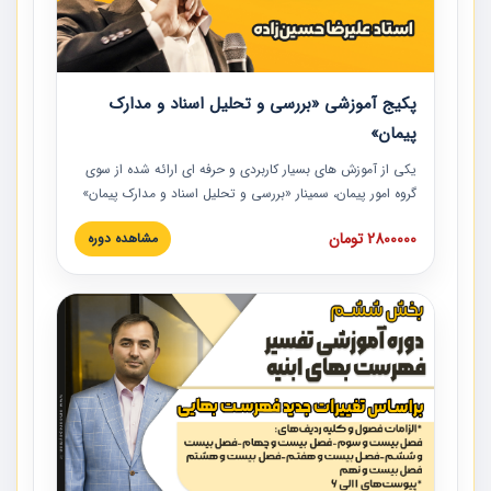
پکیج آموزشی «بررسی و تحلیل اسناد و مدارک
پیمان»
یکی از آموزش‏‏‏‏‏‏ های بسیار کاربردی و حرفه‏ ای ارائه شده از سوی
گروه امور پیمان، سمینار «بررسی و تحلیل اسناد و مدارک پیمان»
است که در دانشگاه صنعتی شریف ارائه شد. در این آموزش
2800000 تومان
مشاهده دوره
نکات کلیدی مربوط به اسناد و مدارک پیمان، اولویت بندی اسناد
و مدارک پیمان، بایدها و نبایدهای مربوط به اسناد و مدارک
پیمان به همراه تجربیات عملی در این خصوص ارائه شده است.