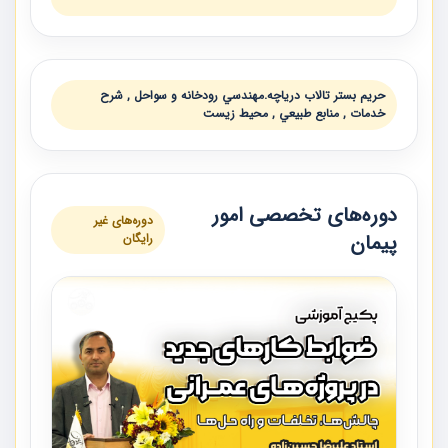
حريم بستر تالاب درياچه.مهندسي رودخانه و سواحل , شرح
خدمات , منابع طبيعي , محيط زيست
دوره‌های تخصصی امور
دوره‌های غیر
پیمان
رایگان