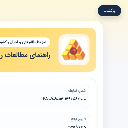
برگشت
ضوابط نظام فنی و اجرایی کشور
راهنمای مطالعات ر
شماره ضابطه
07090113-1391-592-0-0-FA
تاریخ ابلاغ
1391/06/15