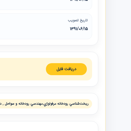
تاریخ تصویب
1391/06/15
دریافت فایل
ريخت‌شناسي رودخانه مرفولوژي.مهندسي رودخانه و سواحل , دس