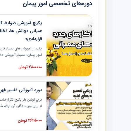
دوره‌های تخصصی امور پیمان
پکیج آموزشی ضوابط کار
عمرانی «چالش ها، تخلف
قراردادی»
یکی از آموزش‏‏‏‏‏‏ های بسیار کا
امور پیمان، سمینار آموزشی «
عمرانی» چالش ها، تخلفات و ر
2800000 تومان
در محل سندیکای شرکت های سا
آموزش نکات کلیدی مربوط به ک
به همراه تجربیات عملی ارائه
دوره آموزشی تفسیر فه
برای اولین بار پکیج تکرار نش
از زبان نویسندگان آن ارائه
مطالب فهرست بها تفسیر و ار
تصویری بوده و به همراه تصاو
2625000 تومان
فهرست بها ارائه شده است. ای