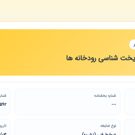
یخت شناسی رودخانه ها
شماره بخشنامه
شمار
592
---
نوع ضابطه
تاریخ
ضوابط فنی (نشریه)
4/03