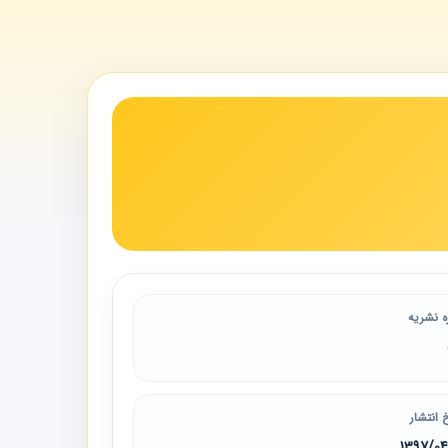
ه نشریه
 انتشار
1397/0