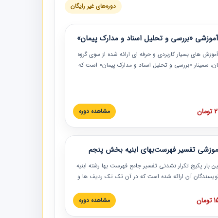
دوره‌های غیر رایگان
موزشی «بررسی و تحلیل اسناد و مدارک پیمان»
موزش‏‏‏‏‏‏ های بسیار کاربردی و حرفه‏ ای ارائه شده از سوی گروه
مان، سمینار «بررسی و تحلیل اسناد و مدارک پیمان» است که
گاه صنعتی شریف ارائه شد. در این آموزش نکات کلیدی
 اسناد و مدارک پیمان، اولویت بندی اسناد و مدارک پیمان،
 نبایدهای مربوط به اسناد و مدارک پیمان به همراه تجربیات
 این خصوص ارائه شده است.
ان
مشاهده دوره
موزشی تفسیر فهرست‌بهای ابنیه بخش پنجم
ین بار پکیج تکرار نشدنی تفسیر جامع فهرست بها رشته ابنیه
 نویسندگان آن ارائه شده است که در آن تک تک ردیف ها و
هرست بها تفسیر و ارائه شده است. این دوره به صورت کامل
بوده و به همراه تصاویر عملیات اجرایی مرتبط با ردیف های
ان
مشاهده دوره
ها ارائه شده است. این دوره با کلام مهندس