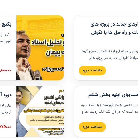
های جدید در پروژه های
پکیج آ
ات و راه حل ها با نگرش
یکی از آ
امور پی
در دانش
ربردی و حرفه‏ ای ارائه شده از سوی گروه
مربوط به
ضوابط کارهای جدید در پروژه های
بایدها و
اه حل ها با نگرش قراردادی است که
عملی در
2800000 توم
مشاهده دوره
ختمانی کشور ارائه شد. در این
ارهای جدید در اسناد و مدارک پیمان
 شده است.
رست‌بهای ابنیه بخش ششم
دوره آ
دنی تفسیر جامع فهرست بها رشته ابنیه
برای اول
 شده است که در آن تک تک ردیف ها و
از زبان
ائه شده است. این دوره به صورت کامل
مطالب ف
یر عملیات اجرایی مرتبط با ردیف های
تصویری 
1575000 توم
مشاهده دوره
ن دوره با کلام مهندس
فهرست ب