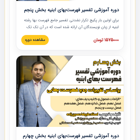
دوره آموزشی تفسیر فهرست‌بهای ابنیه بخش پنجم
برای اولین بار پکیج تکرار نشدنی تفسیر جامع فهرست بها رشته
ابنیه از زبان نویسندگان آن ارائه شده است که در آن تک تک
ردیف ها و مطالب فهرست بها تفسیر و ارائه شده است. این
1575000 تومان
مشاهده دوره
دوره به صورت کامل تصویری بوده و به همراه تصاویر عملیات
اجرایی مرتبط با ردیف های فهرست بها ارائه شده است. این
دوره با کلام مهندس علیرضاحسین‌زاده مدیر پروژه مهندسی
مشاور در امر بازنگری فهرست بها رشته ابنیه ارائه شده و به تمام
همکارانی که در حوزه صنعت ساخت در حال فعالیت هستند حتما
توصیه می کنیم از مطالب این دوره استفاده نمایند.
دوره آموزشی تفسیر فهرست‌بهای ابنیه بخش چهارم