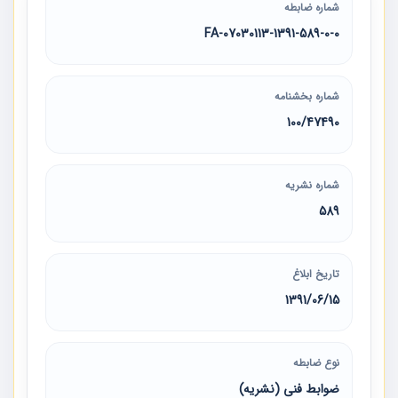
شماره ضابطه
07030113-1391-589-0-0-FA
شماره بخشنامه
100/47490
شماره نشریه
589
تاریخ ابلاغ
1391/06/15
نوع ضابطه
ضوابط فنی (نشریه)