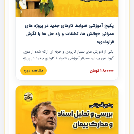
پکیج آموزشی ضوابط کارهای جدید در پروژه های
عمرانی «چالش ها، تخلفات و راه حل ها با نگرش
قراردادی»
یکی از آموزش‏‏‏‏‏‏ های بسیار کاربردی و حرفه‏ ای ارائه شده از سوی
گروه امور پیمان، سمینار آموزشی «ضوابط کارهای جدید در پروژه
های عمرانی» چالش ها، تخلفات و راه حل ها با نگرش قراردادی
2800000 تومان
مشاهده دوره
است که در محل سندیکای شرکت های ساختمانی کشور ارائه شد.
در این آموزش نکات کلیدی مربوط به کارهای جدید در اسناد و
مدارک پیمان به همراه تجربیات عملی ارائه شده است.