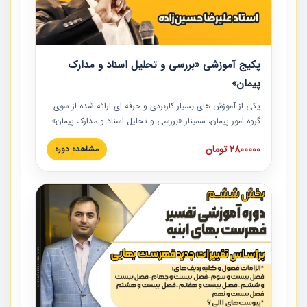
پکیج آموزشی «بررسی و تحلیل اسناد و مدارک
پیمان»
یکی از آموزش‏‏‏‏‏‏ های بسیار کاربردی و حرفه‏ ای ارائه شده از سوی
گروه امور پیمان، سمینار «بررسی و تحلیل اسناد و مدارک پیمان»
است که در دانشگاه صنعتی شریف ارائه شد. در این آموزش
2800000 تومان
مشاهده دوره
نکات کلیدی مربوط به اسناد و مدارک پیمان، اولویت بندی اسناد
و مدارک پیمان، بایدها و نبایدهای مربوط به اسناد و مدارک
پیمان به همراه تجربیات عملی در این خصوص ارائه شده است.