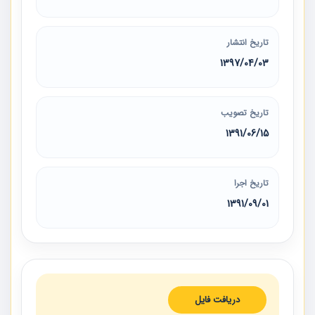
تاریخ انتشار
1397/04/03
تاریخ تصویب
1391/06/15
تاریخ اجرا
1391/09/01
دریافت فایل