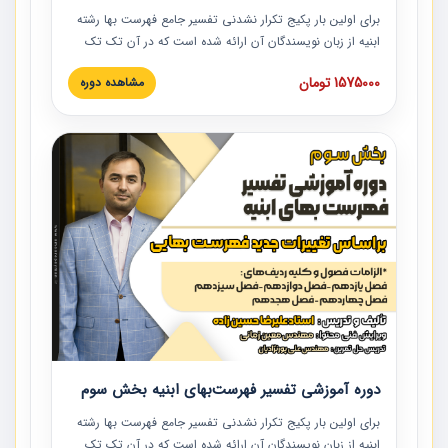
برای اولین بار پکیج تکرار نشدنی تفسیر جامع فهرست بها رشته
ابنیه از زبان نویسندگان آن ارائه شده است که در آن تک تک
ردیف ها و مطالب فهرست بها تفسیر و ارائه شده است. این
1575000 تومان
مشاهده دوره
دوره به صورت کامل تصویری بوده و به همراه تصاویر عملیات
اجرایی مرتبط با ردیف های فهرست بها ارائه شده است. این
دوره با کلام مهندس علیرضاحسین‌زاده مدیر پروژه مهندسی
مشاور در امر بازنگری فهرست بها رشته ابنیه ارائه شده و به تمام
همکارانی که در حوزه صنعت ساخت در حال فعالیت هستند حتما
توصیه می کنیم از مطالب این دوره استفاده نمایند.
دوره آموزشی تفسیر فهرست‌بهای ابنیه بخش سوم
برای اولین بار پکیج تکرار نشدنی تفسیر جامع فهرست بها رشته
ابنیه از زبان نویسندگان آن ارائه شده است که در آن تک تک