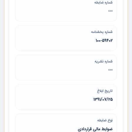
شماره ضابطه
---
شماره بخشنامه
100-59402
شماره نشریه
---
تاریخ ابلاغ
1391/07/25
نوع ضابطه
ضوابط مالی قراردادی