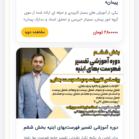
پیمان»
یکی از آموزش‏‏‏‏‏‏ های بسیار کاربردی و حرفه‏ ای ارائه شده از سوی
گروه امور پیمان، سمینار «بررسی و تحلیل اسناد و مدارک پیمان»
است که در دانشگاه صنعتی شریف ارائه شد. در این آموزش
2800000 تومان
مشاهده دوره
نکات کلیدی مربوط به اسناد و مدارک پیمان، اولویت بندی اسناد
و مدارک پیمان، بایدها و نبایدهای مربوط به اسناد و مدارک
پیمان به همراه تجربیات عملی در این خصوص ارائه شده است.
دوره آموزشی تفسیر فهرست‌بهای ابنیه بخش ششم
برای اولین بار پکیج تکرار نشدنی تفسیر جامع فهرست بها رشته