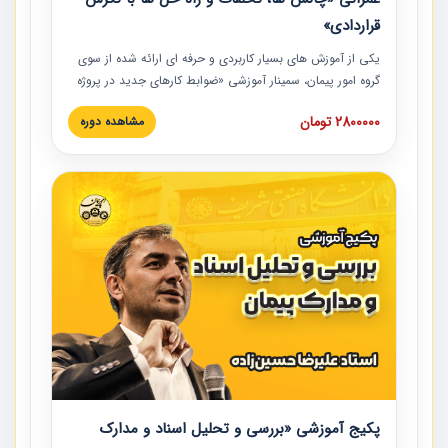
قراردادی»
یکی از آموزش‏‏‏‏‏‏ های بسیار کاربردی و حرفه‏ ای ارائه شده از سوی
گروه امور پیمان، سمینار آموزشی «ضوابط کارهای جدید در پروژه
های عمرانی» چالش ها، تخلفات و راه حل ها با نگرش قراردادی
2800000 تومان
مشاهده دوره
است که در محل سندیکای شرکت های ساختمانی کشور ارائه شد.
در این آموزش نکات کلیدی مربوط به کارهای جدید در اسناد و
مدارک پیمان به همراه تجربیات عملی ارائه شده است.
پکیج آموزشی «بررسی و تحلیل اسناد و مدارک