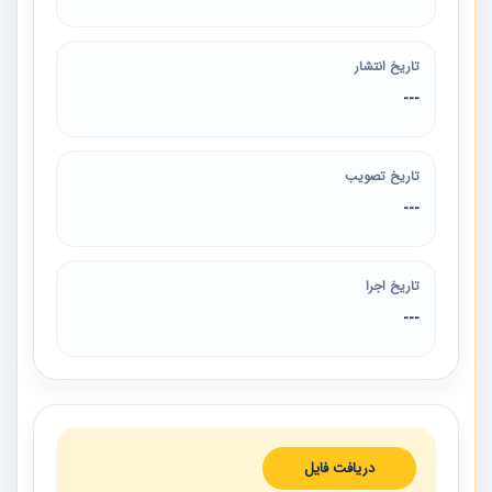
تاریخ انتشار
---
تاریخ تصویب
---
تاریخ اجرا
---
دریافت فایل