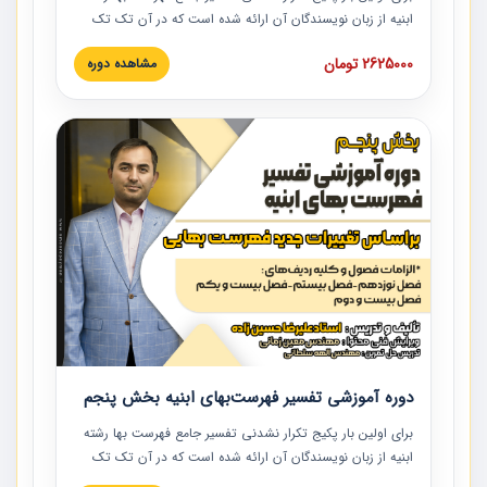
ابنیه از زبان نویسندگان آن ارائه شده است که در آن تک تک
ردیف ها و مطالب فهرست بها تفسیر و ارائه شده است. این
2625000 تومان
مشاهده دوره
دوره به صورت کامل تصویری بوده و به همراه تصاویر عملیات
اجرایی مرتبط با ردیف های فهرست بها ارائه شده است. این
دوره با کلام مهندس علیرضاحسین‌زاده مدیر پروژه مهندسی
مشاور در امر بازنگری فهرست بها رشته ابنیه ارائه شده و به تمام
همکارانی که در حوزه صنعت ساخت در حال فعالیت هستند حتما
توصیه می کنیم از مطالب این دوره استفاده نمایند.
دوره آموزشی تفسیر فهرست‌بهای ابنیه بخش پنجم
برای اولین بار پکیج تکرار نشدنی تفسیر جامع فهرست بها رشته
ابنیه از زبان نویسندگان آن ارائه شده است که در آن تک تک
ردیف ها و مطالب فهرست بها تفسیر و ارائه شده است. این