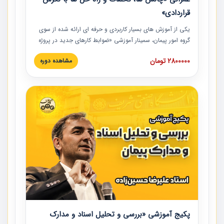
قراردادی»
یکی از آموزش‏‏‏‏‏‏ های بسیار کاربردی و حرفه‏ ای ارائه شده از سوی
گروه امور پیمان، سمینار آموزشی «ضوابط کارهای جدید در پروژه
های عمرانی» چالش ها، تخلفات و راه حل ها با نگرش قراردادی
2800000 تومان
مشاهده دوره
است که در محل سندیکای شرکت های ساختمانی کشور ارائه شد.
در این آموزش نکات کلیدی مربوط به کارهای جدید در اسناد و
مدارک پیمان به همراه تجربیات عملی ارائه شده است.
پکیج آموزشی «بررسی و تحلیل اسناد و مدارک