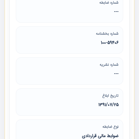
شماره ضابطه
---
شماره بخشنامه
100-59406
شماره نشریه
---
تاریخ ابلاغ
1391/07/25
نوع ضابطه
ضوابط مالی قراردادی