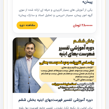
پیمان»
یکی از آموزش‏‏‏‏‏‏ های بسیار کاربردی و حرفه‏ ای ارائه شده از سوی
گروه امور پیمان، سمینار «بررسی و تحلیل اسناد و مدارک پیمان»
است که در دانشگاه صنعتی شریف ارائه شد. در این آموزش
2800000 تومان
مشاهده دوره
نکات کلیدی مربوط به اسناد و مدارک پیمان، اولویت بندی اسناد
و مدارک پیمان، بایدها و نبایدهای مربوط به اسناد و مدارک
پیمان به همراه تجربیات عملی در این خصوص ارائه شده است.
دوره آموزشی تفسیر فهرست‌بهای ابنیه بخش ششم
برای اولین بار پکیج تکرار نشدنی تفسیر جامع فهرست بها رشته