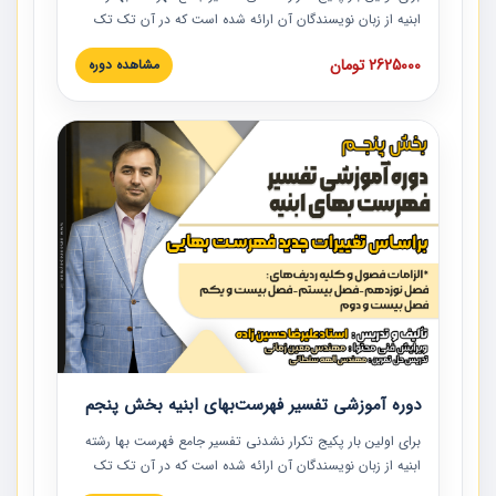
ابنیه از زبان نویسندگان آن ارائه شده است که در آن تک تک
ردیف ها و مطالب فهرست بها تفسیر و ارائه شده است. این
2625000 تومان
مشاهده دوره
دوره به صورت کامل تصویری بوده و به همراه تصاویر عملیات
اجرایی مرتبط با ردیف های فهرست بها ارائه شده است. این
دوره با کلام مهندس علیرضاحسین‌زاده مدیر پروژه مهندسی
مشاور در امر بازنگری فهرست بها رشته ابنیه ارائه شده و به تمام
همکارانی که در حوزه صنعت ساخت در حال فعالیت هستند حتما
توصیه می کنیم از مطالب این دوره استفاده نمایند.
دوره آموزشی تفسیر فهرست‌بهای ابنیه بخش پنجم
برای اولین بار پکیج تکرار نشدنی تفسیر جامع فهرست بها رشته
ابنیه از زبان نویسندگان آن ارائه شده است که در آن تک تک
ردیف ها و مطالب فهرست بها تفسیر و ارائه شده است. این