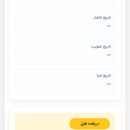
تاریخ انتشار
---
تاریخ تصویب
---
تاریخ اجرا
---
دریافت فایل