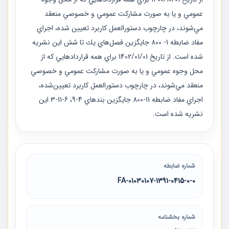
عمومي و يا به صورت مشاركت عمومي و خصوصي منعقد
مي‌شوند، در چارچوب دستورالعمل كاربرد تعيين شده، اجراي
مفاد ضابطه 1- 800 جايگزين فصل‌هاي يك تا شش اين نشريه
شده است. از تاريخ 01‏/01‏/1402 براي همه قراردادهايي كه از
محل وجوه عمومي و يا به صورت مشاركت عمومي و خصوصي
منعقد مي‌شوند، در چارچوب دستورالعمل كاربرد تعيين‌شده،
اجراي مفاد ضابطه 11-800 جايگزين بندهاي 4-9، 6-11-3 اين
نشريه شده است.
شماره ضابطه
01030107-1391-0415-0-0-FA
شماره بخشنامه