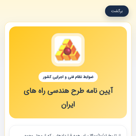
برگشت
ضوابط نظام فنی و اجرایی کشور
آیین نامه طرح هندسی راه های
ایران
از تاريخ 01‏‏/10‏‏/1400 براي همه قراردادهايي كه از محل وجوه