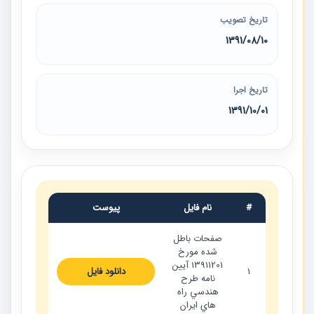
تاریخ تصویب
1391/08/10
تاریخ اجرا
1391/10/01
#
نام فایل
پیوست
صفحات باطل
شده مورخ
13911201 آيين
1
دانلود فایل
نامه طرح
هندسي راه
هاي ايران