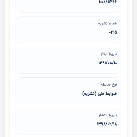
100/65466
شماره نشریه
0415
تاریخ ابلاغ
1391/08/10
نوع ضابطه
ضوابط فنی (نشریه)
تاریخ انتشار
1398/02/18