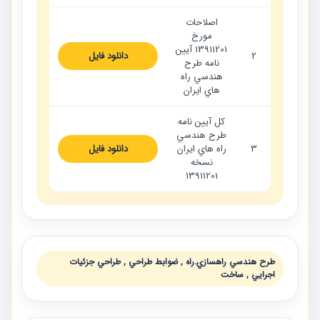
اصلاحات
مورخ
13911201 آيين
2
دانلود فایل
نامه طرح
هندسي راه
هاي ايران
كل آيين نامه
طرح هندسي
3
راه هاي ايران
دانلود فایل
نسخه
13911201
طرح هندسي راهسازي.راه , ضوابط طراحي , طراحي جزئيات
اجرايي , ساخت