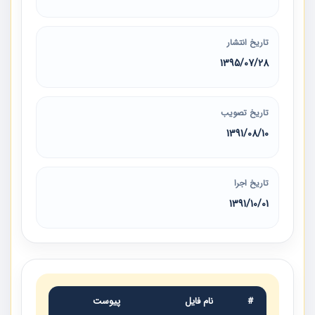
تاریخ انتشار
1395/07/28
تاریخ تصویب
1391/08/10
تاریخ اجرا
1391/10/01
#
نام فایل
پیوست