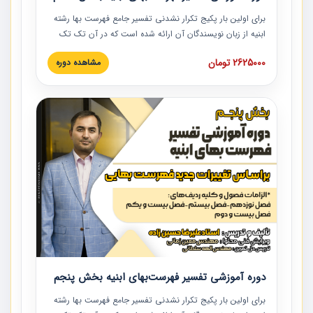
برای اولین بار پکیج تکرار نشدنی تفسیر جامع فهرست بها رشته
ابنیه از زبان نویسندگان آن ارائه شده است که در آن تک تک
ردیف ها و مطالب فهرست بها تفسیر و ارائه شده است. این
2625000 تومان
مشاهده دوره
دوره به صورت کامل تصویری بوده و به همراه تصاویر عملیات
اجرایی مرتبط با ردیف های فهرست بها ارائه شده است. این
دوره با کلام مهندس علیرضاحسین‌زاده مدیر پروژه مهندسی
مشاور در امر بازنگری فهرست بها رشته ابنیه ارائه شده و به تمام
همکارانی که در حوزه صنعت ساخت در حال فعالیت هستند حتما
توصیه می کنیم از مطالب این دوره استفاده نمایند.
دوره آموزشی تفسیر فهرست‌بهای ابنیه بخش پنجم
برای اولین بار پکیج تکرار نشدنی تفسیر جامع فهرست بها رشته