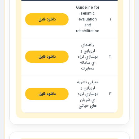
Guideline for
seismic
1
evaluation
دانلود فایل
and
rehabilitation
راهنماي
ارزيابي و
2
بهسازي لرزه
دانلود فایل
اي سامانه
مخابرات
معرفي نشريه
ارزيابي و
3
بهسازي لرزه
دانلود فایل
اي شريان
هاي حياتي