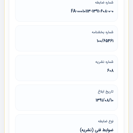
شماره ضابطه
00010113-1391-608-0-0-FA
شماره بخشنامه
100/65461
شماره نشریه
608
تاریخ ابلاغ
1391/08/10
نوع ضابطه
ضوابط فنی (نشریه)