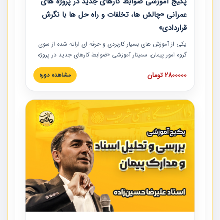
پکیج آموزشی ضوابط کارهای جدید در پروژه های
عمرانی «چالش ها، تخلفات و راه حل ها با نگرش
قراردادی»
یکی از آموزش‏‏‏‏‏‏ های بسیار کاربردی و حرفه‏ ای ارائه شده از سوی
گروه امور پیمان، سمینار آموزشی «ضوابط کارهای جدید در پروژه
های عمرانی» چالش ها، تخلفات و راه حل ها با نگرش قراردادی
2800000 تومان
مشاهده دوره
است که در محل سندیکای شرکت های ساختمانی کشور ارائه شد.
در این آموزش نکات کلیدی مربوط به کارهای جدید در اسناد و
مدارک پیمان به همراه تجربیات عملی ارائه شده است.