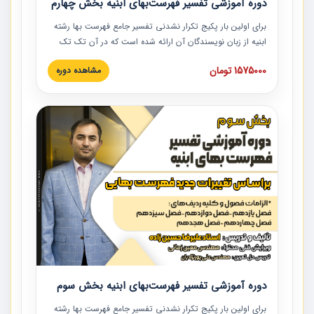
دوره آموزشی تفسیر فهرست‌بهای ابنیه بخش چهارم
برای اولین بار پکیج تکرار نشدنی تفسیر جامع فهرست بها رشته
ابنیه از زبان نویسندگان آن ارائه شده است که در آن تک تک
ردیف ها و مطالب فهرست بها تفسیر و ارائه شده است. این
1575000 تومان
مشاهده دوره
دوره به صورت کامل تصویری بوده و به همراه تصاویر عملیات
اجرایی مرتبط با ردیف های فهرست بها ارائه شده است. این
دوره با کلام مهندس علیرضاحسین‌زاده مدیر پروژه مهندسی
مشاور در امر بازنگری فهرست بها رشته ابنیه ارائه شده و به تمام
همکارانی که در حوزه صنعت ساخت در حال فعالیت هستند حتما
توصیه می کنیم از مطالب این دوره استفاده نمایند.
دوره آموزشی تفسیر فهرست‌بهای ابنیه بخش سوم
برای اولین بار پکیج تکرار نشدنی تفسیر جامع فهرست بها رشته