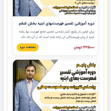
دوره آموزشی تفسیر فهرست‌بهای ابنیه بخش ششم
برای اولین بار پکیج تکرار نشدنی تفسیر جامع فهرست بها رشته
ابنیه از زبان نویسندگان آن ارائه شده است که در آن تک تک
ردیف ها و مطالب فهرست بها تفسیر و ارائه شده است. این
2625000 تومان
مشاهده دوره
دوره به صورت کامل تصویری بوده و به همراه تصاویر عملیات
اجرایی مرتبط با ردیف های فهرست بها ارائه شده است. این
دوره با کلام مهندس علیرضاحسین‌زاده مدیر پروژه مهندسی
مشاور در امر بازنگری فهرست بها رشته ابنیه ارائه شده و به تمام
همکارانی که در حوزه صنعت ساخت در حال فعالیت هستند حتما
توصیه می کنیم از مطالب این دوره استفاده نمایند.