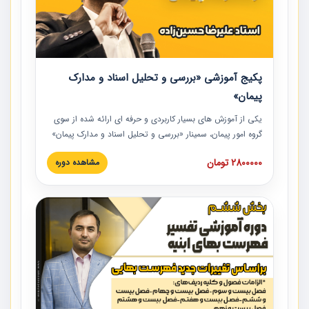
پکیج آموزشی «بررسی و تحلیل اسناد و مدارک
پیمان»
یکی از آموزش‏‏‏‏‏‏ های بسیار کاربردی و حرفه‏ ای ارائه شده از سوی
گروه امور پیمان، سمینار «بررسی و تحلیل اسناد و مدارک پیمان»
است که در دانشگاه صنعتی شریف ارائه شد. در این آموزش
2800000 تومان
مشاهده دوره
نکات کلیدی مربوط به اسناد و مدارک پیمان، اولویت بندی اسناد
و مدارک پیمان، بایدها و نبایدهای مربوط به اسناد و مدارک
پیمان به همراه تجربیات عملی در این خصوص ارائه شده است.