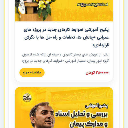
پکیج آموزشی ضوابط کارهای جدید در پروژه های
عمرانی «چالش ها، تخلفات و راه حل ها با نگرش
قراردادی»
یکی از آموزش‏‏‏‏‏‏ های بسیار کاربردی و حرفه‏ ای ارائه شده از سوی
گروه امور پیمان، سمینار آموزشی «ضوابط کارهای جدید در پروژه
های عمرانی» چالش ها، تخلفات و راه حل ها با نگرش قراردادی
2800000 تومان
مشاهده دوره
است که در محل سندیکای شرکت های ساختمانی کشور ارائه شد.
در این آموزش نکات کلیدی مربوط به کارهای جدید در اسناد و
مدارک پیمان به همراه تجربیات عملی ارائه شده است.