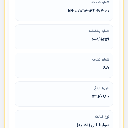
شماره ضابطه
00010113-1391-607-0-0-EN
شماره بخشنامه
100/65459
شماره نشریه
607
تاریخ ابلاغ
1391/08/10
نوع ضابطه
ضوابط فنی (نشریه)