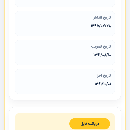
تاریخ انتشار
1395/07/28
تاریخ تصویب
1391/08/10
تاریخ اجرا
1391/10/01
دریافت فایل