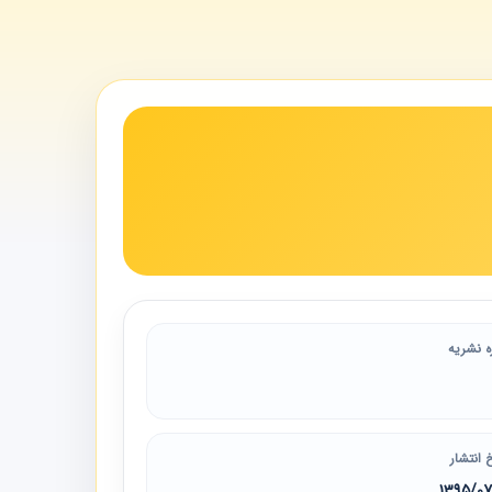
ه نشریه
 انتشار
1395/0