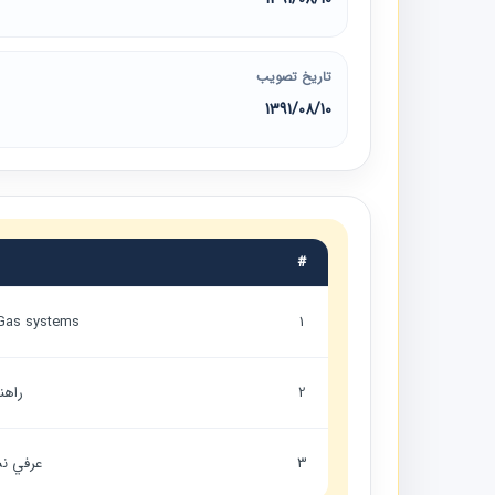
تاریخ تصویب
1391/08/10
#
 Gas systems
1
2
راهن
3
عرفي نش