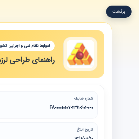
برگشت
ضوابط نظام فنی و اجرایی کشور
راهنمای طراحی لرزه
شماره ضابطه
00010107-1391-601-0-0-FA
تاریخ ابلاغ
1391/08/10