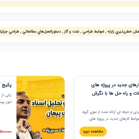
كاهش خطرپذيري زلزله , ضوابط طراحي , نفت و گاز , دستورالعمل‌هاي مطالعاتي , طراحي جزئي
های جدید در پروژه های
پکیج آ
ات و راه حل ها با نگرش
یکی از آ
امور پی
در دانش
ربردی و حرفه‏ ای ارائه شده از سوی گروه
مربوط به
ضوابط کارهای جدید در پروژه های
بایدها و
اه حل ها با نگرش قراردادی است که
عملی در
2800000 توم
مشاهده دوره
ختمانی کشور ارائه شد. در این