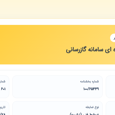
 ای سامانه گازرسانی
شماره بخشنامه
شمار
601
100/65449
نوع ضابطه
تاریخ
ضوابط فنی (نشریه)
7/28