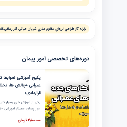
زلزله گاز طراحي لرزه‌اي مقاوم سازي شريان حياتي گاز رساني.
دوره‌های تخصصی امور پیمان
پکیج آموزشی ضوابط کار
عمرانی «چالش ها، تخلف
قراردادی»
یکی از آموزش‏‏‏‏‏‏ های بسیار کا
امور پیمان، سمینار آموزشی «
عمرانی» چالش ها، تخلفات و ر
2800000 تومان
در محل سندیکای شرکت های سا