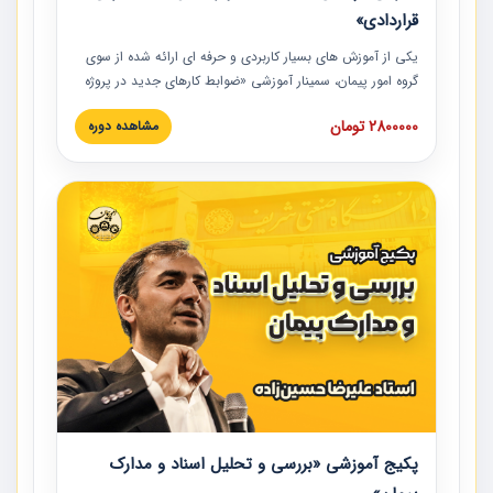
قراردادی»
یکی از آموزش‏‏‏‏‏‏ های بسیار کاربردی و حرفه‏ ای ارائه شده از سوی
گروه امور پیمان، سمینار آموزشی «ضوابط کارهای جدید در پروژه
های عمرانی» چالش ها، تخلفات و راه حل ها با نگرش قراردادی
2800000 تومان
مشاهده دوره
است که در محل سندیکای شرکت های ساختمانی کشور ارائه شد.
در این آموزش نکات کلیدی مربوط به کارهای جدید در اسناد و
مدارک پیمان به همراه تجربیات عملی ارائه شده است.
پکیج آموزشی «بررسی و تحلیل اسناد و مدارک