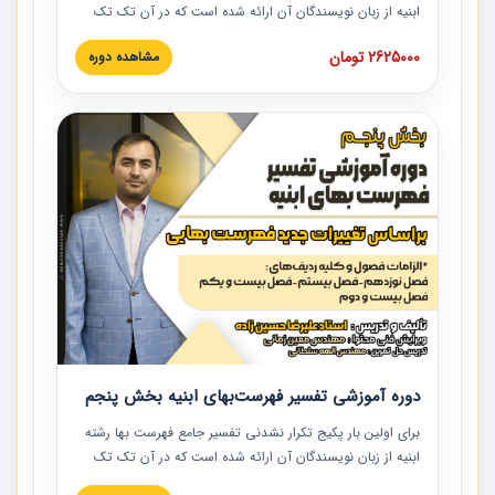
ابنیه از زبان نویسندگان آن ارائه شده است که در آن تک تک
ردیف ها و مطالب فهرست بها تفسیر و ارائه شده است. این
2625000 تومان
مشاهده دوره
دوره به صورت کامل تصویری بوده و به همراه تصاویر عملیات
اجرایی مرتبط با ردیف های فهرست بها ارائه شده است. این
دوره با کلام مهندس علیرضاحسین‌زاده مدیر پروژه مهندسی
مشاور در امر بازنگری فهرست بها رشته ابنیه ارائه شده و به تمام
همکارانی که در حوزه صنعت ساخت در حال فعالیت هستند حتما
توصیه می کنیم از مطالب این دوره استفاده نمایند.
دوره آموزشی تفسیر فهرست‌بهای ابنیه بخش پنجم
برای اولین بار پکیج تکرار نشدنی تفسیر جامع فهرست بها رشته
ابنیه از زبان نویسندگان آن ارائه شده است که در آن تک تک
ردیف ها و مطالب فهرست بها تفسیر و ارائه شده است. این