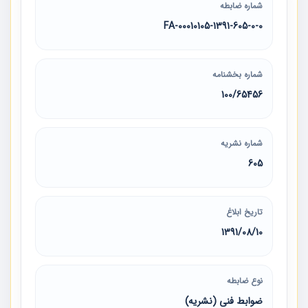
شماره ضابطه
00010105-1391-605-0-0-FA
شماره بخشنامه
100/65456
شماره نشریه
605
تاریخ ابلاغ
1391/08/10
نوع ضابطه
ضوابط فنی (نشریه)