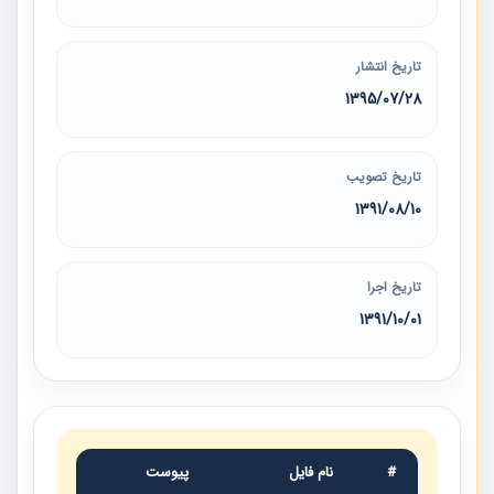
تاریخ انتشار
1395/07/28
تاریخ تصویب
1391/08/10
تاریخ اجرا
1391/10/01
#
نام فایل
پیوست