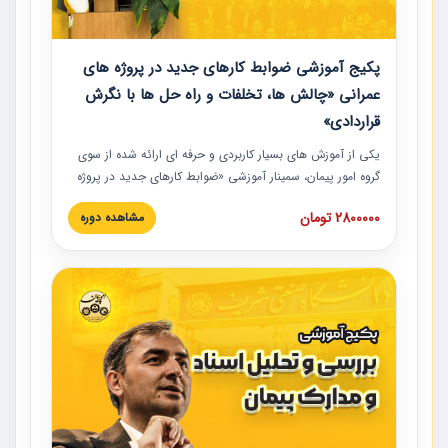
پکیج آموزشی ضوابط کارهای جدید در پروژه های
عمرانی «چالش ها، تخلفات و راه حل ها با نگرش
قراردادی»
یکی از آموزش‏‏‏‏‏‏ های بسیار کاربردی و حرفه‏ ای ارائه شده از سوی
گروه امور پیمان، سمینار آموزشی «ضوابط کارهای جدید در پروژه
های عمرانی» چالش ها، تخلفات و راه حل ها با نگرش قراردادی
2800000 تومان
مشاهده دوره
است که در محل سندیکای شرکت های ساختمانی کشور ارائه شد.
در این آموزش نکات کلیدی مربوط به کارهای جدید در اسناد و
مدارک پیمان به همراه تجربیات عملی ارائه شده است.