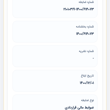
شماره ضابطه
21010319-1400/614073
شماره بخشنامه
1400/614073
شماره نشریه
-
تاریخ ابلاغ
1400/12/01
نوع ضابطه
ضوابط مالی قراردادی