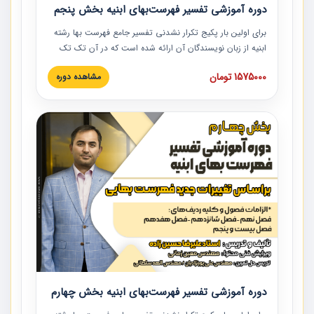
دوره آموزشی تفسیر فهرست‌بهای ابنیه بخش پنجم
برای اولین بار پکیج تکرار نشدنی تفسیر جامع فهرست بها رشته
ابنیه از زبان نویسندگان آن ارائه شده است که در آن تک تک
ردیف ها و مطالب فهرست بها تفسیر و ارائه شده است. این
1575000 تومان
مشاهده دوره
دوره به صورت کامل تصویری بوده و به همراه تصاویر عملیات
اجرایی مرتبط با ردیف های فهرست بها ارائه شده است. این
دوره با کلام مهندس علیرضاحسین‌زاده مدیر پروژه مهندسی
مشاور در امر بازنگری فهرست بها رشته ابنیه ارائه شده و به تمام
همکارانی که در حوزه صنعت ساخت در حال فعالیت هستند حتما
توصیه می کنیم از مطالب این دوره استفاده نمایند.
دوره آموزشی تفسیر فهرست‌بهای ابنیه بخش چهارم