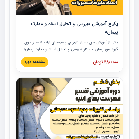
پکیج آموزشی «بررسی و تحلیل اسناد و مدارک
پیمان»
یکی از آموزش‏‏‏‏‏‏ های بسیار کاربردی و حرفه‏ ای ارائه شده از سوی
گروه امور پیمان، سمینار «بررسی و تحلیل اسناد و مدارک پیمان»
است که در دانشگاه صنعتی شریف ارائه شد. در این آموزش
2800000 تومان
مشاهده دوره
نکات کلیدی مربوط به اسناد و مدارک پیمان، اولویت بندی اسناد
و مدارک پیمان، بایدها و نبایدهای مربوط به اسناد و مدارک
پیمان به همراه تجربیات عملی در این خصوص ارائه شده است.