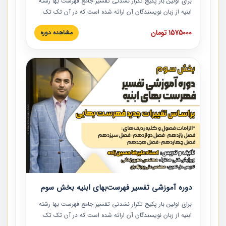
برای اولین بار پکیج تکرار نشدنی تفسیر جامع فهرست بها رشته
ابنیه از زبان نویسندگان آن ارائه شده است که در آن تک تک
ردیف ها و مطالب فهرست بها تفسیر و ارائه شده است. این
1575000 تومان
مشاهده دوره
دوره به صورت کامل تصویری بوده و به همراه تصاویر عملیات
اجرایی مرتبط با ردیف های فهرست بها ارائه شده است. این
دوره با کلام مهندس علیرضاحسین‌زاده مدیر پروژه مهندسی
مشاور در امر بازنگری فهرست بها رشته ابنیه ارائه شده و به تمام
همکارانی که در حوزه صنعت ساخت در حال فعالیت هستند حتما
توصیه می کنیم از مطالب این دوره استفاده نمایند.
دوره آموزشی تفسیر فهرست‌بهای ابنیه بخش سوم
برای اولین بار پکیج تکرار نشدنی تفسیر جامع فهرست بها رشته
ابنیه از زبان نویسندگان آن ارائه شده است که در آن تک تک