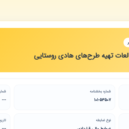
لعات تهیه طرح‌های هادی روستایی
شماره بخشنامه
شمار
---
101-53507
نوع ضابطه
تاریخ
ضوابط مالی قراردادی
---