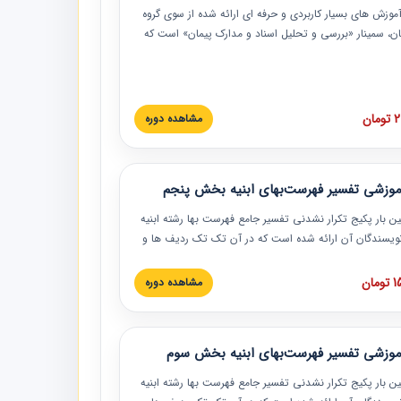
موزش‏‏‏‏‏‏ های بسیار کاربردی و حرفه‏ ای ارائه شده از سوی گروه
مان، سمینار «بررسی و تحلیل اسناد و مدارک پیمان» است که
گاه صنعتی شریف ارائه شد. در این آموزش نکات کلیدی
 اسناد و مدارک پیمان، اولویت بندی اسناد و مدارک پیمان،
 نبایدهای مربوط به اسناد و مدارک پیمان به همراه تجربیات
 این خصوص ارائه شده است.
ان
مشاهده دوره
موزشی تفسیر فهرست‌بهای ابنیه بخش پنجم
ین بار پکیج تکرار نشدنی تفسیر جامع فهرست بها رشته ابنیه
 نویسندگان آن ارائه شده است که در آن تک تک ردیف ها و
هرست بها تفسیر و ارائه شده است. این دوره به صورت کامل
بوده و به همراه تصاویر عملیات اجرایی مرتبط با ردیف های
ان
مشاهده دوره
ها ارائه شده است. این دوره با کلام مهندس
سین‌زاده مدیر پروژه مهندسی مشاور در امر بازنگری فهرست
 ابنیه ارائه شده و به تمام همکارانی که در حوزه صنعت
موزشی تفسیر فهرست‌بهای ابنیه بخش سوم
 حال فعالیت هستند حتما توصیه می کنیم از مطالب این
فاده نمایند.
ین بار پکیج تکرار نشدنی تفسیر جامع فهرست بها رشته ابنیه