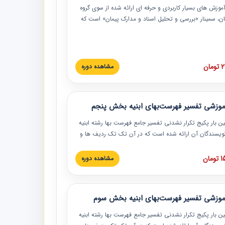
موزش‏‏‏‏‏‏ های بسیار کاربردی و حرفه‏ ای ارائه شده از سوی گروه
مان، سمینار «بررسی و تحلیل اسناد و مدارک پیمان» است که
گاه صنعتی شریف ارائه شد. در این آموزش نکات کلیدی
 اسناد و مدارک پیمان، اولویت بندی اسناد و مدارک پیمان،
 نبایدهای مربوط به اسناد و مدارک پیمان به همراه تجربیات
 این خصوص ارائه شده است.
ان
مشاهده دوره
موزشی تفسیر فهرست‌بهای ابنیه بخش پنجم
ین بار پکیج تکرار نشدنی تفسیر جامع فهرست بها رشته ابنیه
 نویسندگان آن ارائه شده است که در آن تک تک ردیف ها و
هرست بها تفسیر و ارائه شده است. این دوره به صورت کامل
بوده و به همراه تصاویر عملیات اجرایی مرتبط با ردیف های
ان
مشاهده دوره
ها ارائه شده است. این دوره با کلام مهندس
سین‌زاده مدیر پروژه مهندسی مشاور در امر بازنگری فهرست
 ابنیه ارائه شده و به تمام همکارانی که در حوزه صنعت
موزشی تفسیر فهرست‌بهای ابنیه بخش سوم
 حال فعالیت هستند حتما توصیه می کنیم از مطالب این
فاده نمایند.
ین بار پکیج تکرار نشدنی تفسیر جامع فهرست بها رشته ابنیه