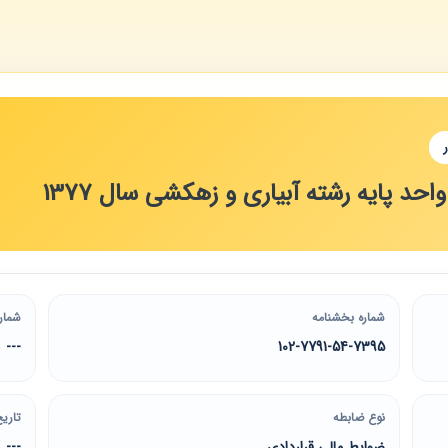
حد پایه رشته آبیاری و زهکشی سال 1377
شماره بخشنامه
شمار
---
102-7791-54-7395
نوع ضابطه
تاریخ
ضوابط مالی قراردادی
---