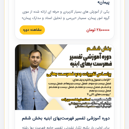
پیمان»
یکی از آموزش‏‏‏‏‏‏ های بسیار کاربردی و حرفه‏ ای ارائه شده از سوی
گروه امور پیمان، سمینار «بررسی و تحلیل اسناد و مدارک پیمان»
است که در دانشگاه صنعتی شریف ارائه شد. در این آموزش
2800000 تومان
مشاهده دوره
نکات کلیدی مربوط به اسناد و مدارک پیمان، اولویت بندی اسناد
و مدارک پیمان، بایدها و نبایدهای مربوط به اسناد و مدارک
پیمان به همراه تجربیات عملی در این خصوص ارائه شده است.
دوره آموزشی تفسیر فهرست‌بهای ابنیه بخش ششم
برای اولین بار پکیج تکرار نشدنی تفسیر جامع فهرست بها رشته