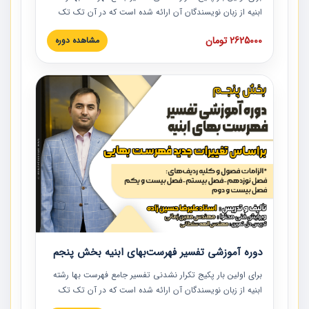
ابنیه از زبان نویسندگان آن ارائه شده است که در آن تک تک
ردیف ها و مطالب فهرست بها تفسیر و ارائه شده است. این
2625000 تومان
مشاهده دوره
دوره به صورت کامل تصویری بوده و به همراه تصاویر عملیات
اجرایی مرتبط با ردیف های فهرست بها ارائه شده است. این
دوره با کلام مهندس علیرضاحسین‌زاده مدیر پروژه مهندسی
مشاور در امر بازنگری فهرست بها رشته ابنیه ارائه شده و به تمام
همکارانی که در حوزه صنعت ساخت در حال فعالیت هستند حتما
توصیه می کنیم از مطالب این دوره استفاده نمایند.
دوره آموزشی تفسیر فهرست‌بهای ابنیه بخش پنجم
برای اولین بار پکیج تکرار نشدنی تفسیر جامع فهرست بها رشته
ابنیه از زبان نویسندگان آن ارائه شده است که در آن تک تک
ردیف ها و مطالب فهرست بها تفسیر و ارائه شده است. این