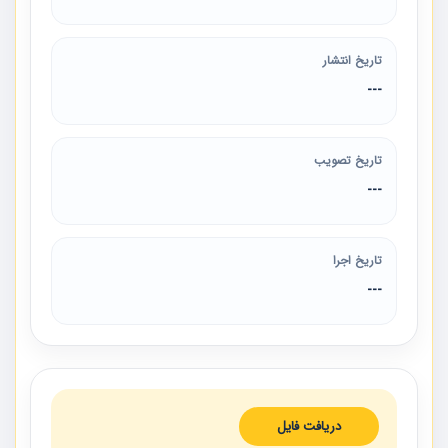
تاریخ انتشار
---
تاریخ تصویب
---
تاریخ اجرا
---
دریافت فایل