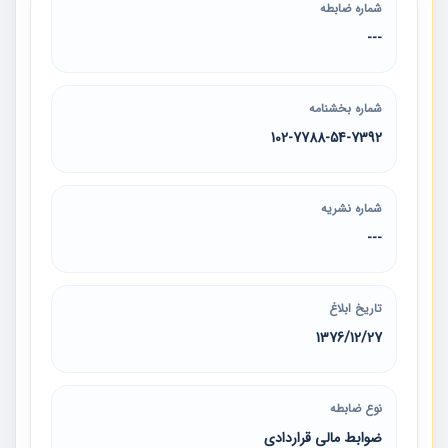
شماره ضابطه
---
شماره بخشنامه
102-7788-54-7392
شماره نشریه
---
تاریخ ابلاغ
1376/12/27
نوع ضابطه
ضوابط مالی قراردادی