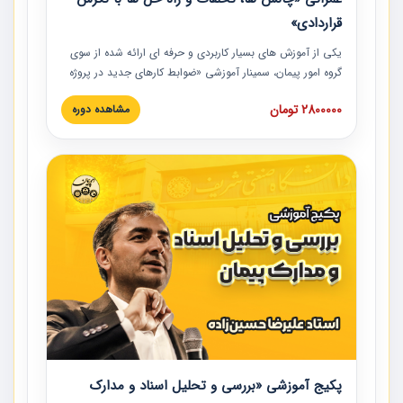
قراردادی»
یکی از آموزش‏‏‏‏‏‏ های بسیار کاربردی و حرفه‏ ای ارائه شده از سوی
گروه امور پیمان، سمینار آموزشی «ضوابط کارهای جدید در پروژه
های عمرانی» چالش ها، تخلفات و راه حل ها با نگرش قراردادی
2800000 تومان
مشاهده دوره
است که در محل سندیکای شرکت های ساختمانی کشور ارائه شد.
در این آموزش نکات کلیدی مربوط به کارهای جدید در اسناد و
مدارک پیمان به همراه تجربیات عملی ارائه شده است.
پکیج آموزشی «بررسی و تحلیل اسناد و مدارک