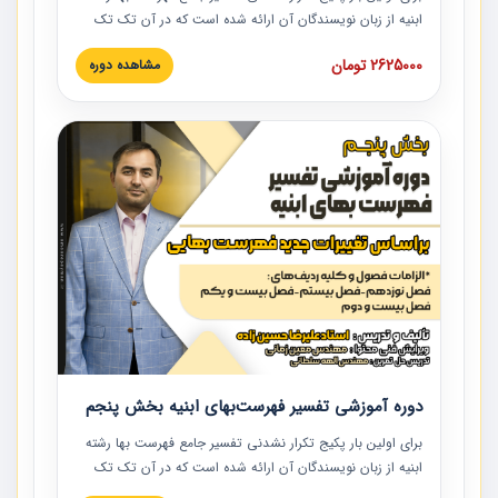
ابنیه از زبان نویسندگان آن ارائه شده است که در آن تک تک
ردیف ها و مطالب فهرست بها تفسیر و ارائه شده است. این
2625000 تومان
مشاهده دوره
دوره به صورت کامل تصویری بوده و به همراه تصاویر عملیات
اجرایی مرتبط با ردیف های فهرست بها ارائه شده است. این
دوره با کلام مهندس علیرضاحسین‌زاده مدیر پروژه مهندسی
مشاور در امر بازنگری فهرست بها رشته ابنیه ارائه شده و به تمام
همکارانی که در حوزه صنعت ساخت در حال فعالیت هستند حتما
توصیه می کنیم از مطالب این دوره استفاده نمایند.
دوره آموزشی تفسیر فهرست‌بهای ابنیه بخش پنجم
برای اولین بار پکیج تکرار نشدنی تفسیر جامع فهرست بها رشته
ابنیه از زبان نویسندگان آن ارائه شده است که در آن تک تک
ردیف ها و مطالب فهرست بها تفسیر و ارائه شده است. این