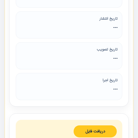
تاریخ انتشار
---
تاریخ تصویب
---
تاریخ اجرا
---
دریافت فایل