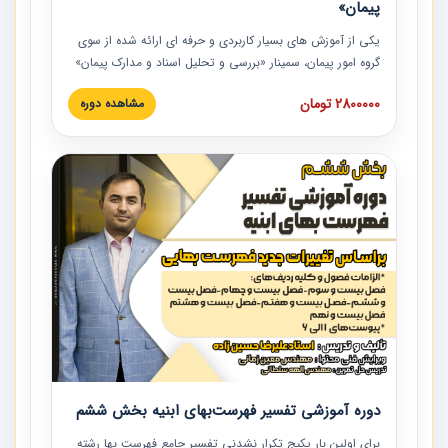
پیمان»
یکی از آموزش‏‏‏‏‏‏ های بسیار کاربردی و حرفه‏ ای ارائه شده از سوی
گروه امور پیمان، سمینار «بررسی و تحلیل اسناد و مدارک پیمان»
است که در دانشگاه صنعتی شریف ارائه شد. در این آموزش
2800000 تومان
مشاهده دوره
نکات کلیدی مربوط به اسناد و مدارک پیمان، اولویت بندی اسناد
و مدارک پیمان، بایدها و نبایدهای مربوط به اسناد و مدارک
پیمان به همراه تجربیات عملی در این خصوص ارائه شده است.
دوره آموزشی تفسیر فهرست‌بهای ابنیه بخش ششم
برای اولین بار پکیج تکرار نشدنی تفسیر جامع فهرست بها رشته