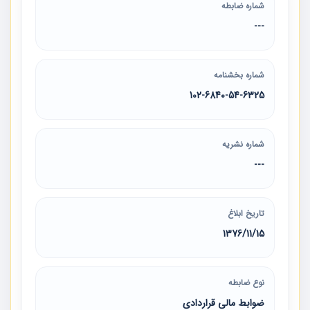
شماره ضابطه
---
شماره بخشنامه
102-6840-54-6325
شماره نشریه
---
تاریخ ابلاغ
1376/11/15
نوع ضابطه
ضوابط مالی قراردادی