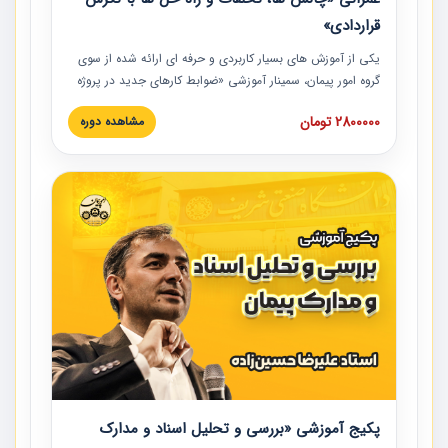
قراردادی»
یکی از آموزش‏‏‏‏‏‏ های بسیار کاربردی و حرفه‏ ای ارائه شده از سوی
گروه امور پیمان، سمینار آموزشی «ضوابط کارهای جدید در پروژه
های عمرانی» چالش ها، تخلفات و راه حل ها با نگرش قراردادی
2800000 تومان
مشاهده دوره
است که در محل سندیکای شرکت های ساختمانی کشور ارائه شد.
در این آموزش نکات کلیدی مربوط به کارهای جدید در اسناد و
مدارک پیمان به همراه تجربیات عملی ارائه شده است.
پکیج آموزشی «بررسی و تحلیل اسناد و مدارک