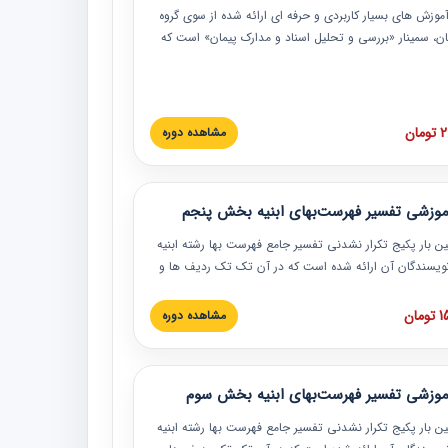
موزش‏‏‏‏‏‏ های بسیار کاربردی و حرفه‏ ای ارائه شده از سوی گروه
مان، سمینار «بررسی و تحلیل اسناد و مدارک پیمان» است که
گاه صنعتی شریف ارائه شد. در این آموزش نکات کلیدی
 اسناد و مدارک پیمان، اولویت بندی اسناد و مدارک پیمان،
 نبایدهای مربوط به اسناد و مدارک پیمان به همراه تجربیات
 این خصوص ارائه شده است.
ان
مشاهده دوره
موزشی تفسیر فهرست‌بهای ابنیه بخش پنجم
ین بار پکیج تکرار نشدنی تفسیر جامع فهرست بها رشته ابنیه
 نویسندگان آن ارائه شده است که در آن تک تک ردیف ها و
هرست بها تفسیر و ارائه شده است. این دوره به صورت کامل
بوده و به همراه تصاویر عملیات اجرایی مرتبط با ردیف های
ان
مشاهده دوره
ها ارائه شده است. این دوره با کلام مهندس
سین‌زاده مدیر پروژه مهندسی مشاور در امر بازنگری فهرست
 ابنیه ارائه شده و به تمام همکارانی که در حوزه صنعت
موزشی تفسیر فهرست‌بهای ابنیه بخش سوم
 حال فعالیت هستند حتما توصیه می کنیم از مطالب این
فاده نمایند.
ین بار پکیج تکرار نشدنی تفسیر جامع فهرست بها رشته ابنیه