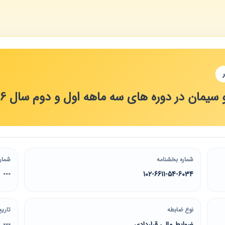
سیمان در دوره های سه ماهه اول و دوم سال 1376
شماره بخشنامه
شمار
---
102-6611-54-6034
نوع ضابطه
تاریخ
ضوابط مالی قراردادی
---