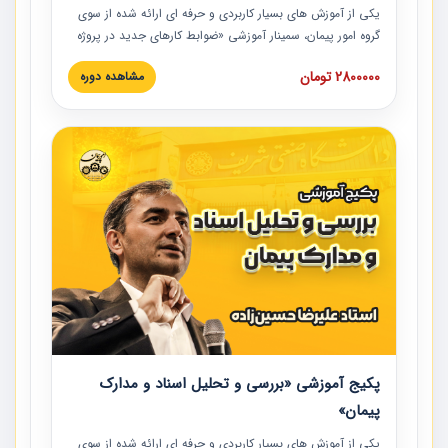
یکی از آموزش‏‏‏‏‏‏ های بسیار کاربردی و حرفه‏ ای ارائه شده از سوی
گروه امور پیمان، سمینار آموزشی «ضوابط کارهای جدید در پروژه
های عمرانی» چالش ها، تخلفات و راه حل ها با نگرش قراردادی
2800000 تومان
مشاهده دوره
است که در محل سندیکای شرکت های ساختمانی کشور ارائه شد.
در این آموزش نکات کلیدی مربوط به کارهای جدید در اسناد و
مدارک پیمان به همراه تجربیات عملی ارائه شده است.
پکیج آموزشی «بررسی و تحلیل اسناد و مدارک
پیمان»
یکی از آموزش‏‏‏‏‏‏ های بسیار کاربردی و حرفه‏ ای ارائه شده از سوی