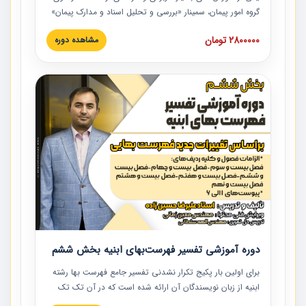
گروه امور پیمان، سمینار «بررسی و تحلیل اسناد و مدارک پیمان»
است که در دانشگاه صنعتی شریف ارائه شد. در این آموزش
2800000 تومان
مشاهده دوره
نکات کلیدی مربوط به اسناد و مدارک پیمان، اولویت بندی اسناد
و مدارک پیمان، بایدها و نبایدهای مربوط به اسناد و مدارک
پیمان به همراه تجربیات عملی در این خصوص ارائه شده است.
دوره آموزشی تفسیر فهرست‌بهای ابنیه بخش ششم
برای اولین بار پکیج تکرار نشدنی تفسیر جامع فهرست بها رشته
ابنیه از زبان نویسندگان آن ارائه شده است که در آن تک تک
ردیف ها و مطالب فهرست بها تفسیر و ارائه شده است. این