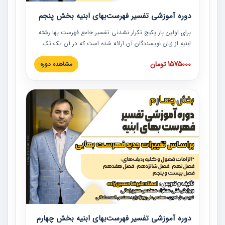
دوره آموزشی تفسیر فهرست‌بهای ابنیه بخش پنجم
برای اولین بار پکیج تکرار نشدنی تفسیر جامع فهرست بها رشته
ابنیه از زبان نویسندگان آن ارائه شده است که در آن تک تک
ردیف ها و مطالب فهرست بها تفسیر و ارائه شده است. این
1575000 تومان
مشاهده دوره
دوره به صورت کامل تصویری بوده و به همراه تصاویر عملیات
اجرایی مرتبط با ردیف های فهرست بها ارائه شده است. این
دوره با کلام مهندس علیرضاحسین‌زاده مدیر پروژه مهندسی
مشاور در امر بازنگری فهرست بها رشته ابنیه ارائه شده و به تمام
همکارانی که در حوزه صنعت ساخت در حال فعالیت هستند حتما
توصیه می کنیم از مطالب این دوره استفاده نمایند.
دوره آموزشی تفسیر فهرست‌بهای ابنیه بخش چهارم