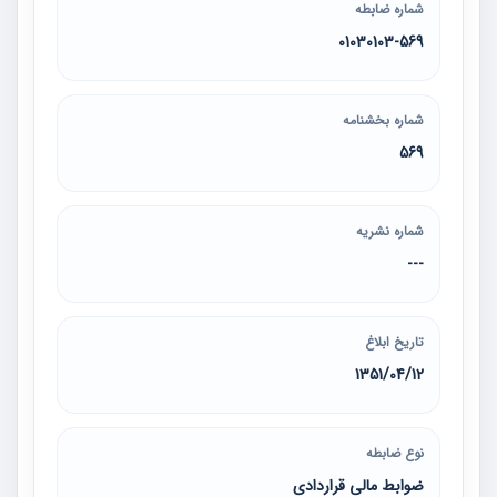
شماره ضابطه
01030103-569
شماره بخشنامه
569
شماره نشریه
---
تاریخ ابلاغ
1351/04/12
نوع ضابطه
ضوابط مالی قراردادی