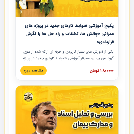
پکیج آموزشی ضوابط کارهای جدید در پروژه های
عمرانی «چالش ها، تخلفات و راه حل ها با نگرش
قراردادی»
یکی از آموزش‏‏‏‏‏‏ های بسیار کاربردی و حرفه‏ ای ارائه شده از سوی
گروه امور پیمان، سمینار آموزشی «ضوابط کارهای جدید در پروژه
های عمرانی» چالش ها، تخلفات و راه حل ها با نگرش قراردادی
2800000 تومان
مشاهده دوره
است که در محل سندیکای شرکت های ساختمانی کشور ارائه شد.
در این آموزش نکات کلیدی مربوط به کارهای جدید در اسناد و
مدارک پیمان به همراه تجربیات عملی ارائه شده است.