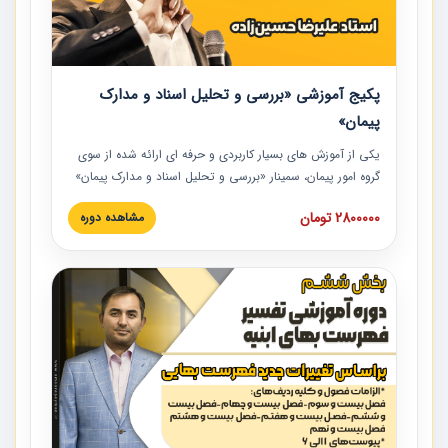
پکیج آموزشی «بررسی و تحلیل اسناد و مدارک
پیمان»
یکی از آموزش‏‏‏‏‏‏ های بسیار کاربردی و حرفه‏ ای ارائه شده از سوی
گروه امور پیمان، سمینار «بررسی و تحلیل اسناد و مدارک پیمان»
است که در دانشگاه صنعتی شریف ارائه شد. در این آموزش
2800000 تومان
مشاهده دوره
نکات کلیدی مربوط به اسناد و مدارک پیمان، اولویت بندی اسناد
و مدارک پیمان، بایدها و نبایدهای مربوط به اسناد و مدارک
پیمان به همراه تجربیات عملی در این خصوص ارائه شده است.