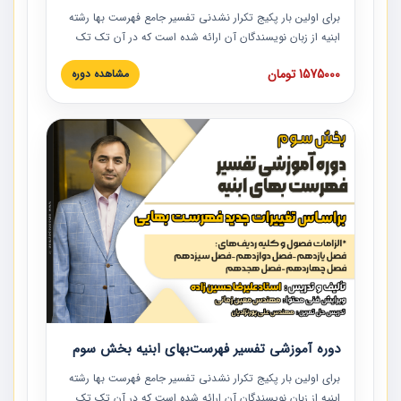
برای اولین بار پکیج تکرار نشدنی تفسیر جامع فهرست بها رشته
ابنیه از زبان نویسندگان آن ارائه شده است که در آن تک تک
ردیف ها و مطالب فهرست بها تفسیر و ارائه شده است. این
1575000 تومان
مشاهده دوره
دوره به صورت کامل تصویری بوده و به همراه تصاویر عملیات
اجرایی مرتبط با ردیف های فهرست بها ارائه شده است. این
دوره با کلام مهندس علیرضاحسین‌زاده مدیر پروژه مهندسی
مشاور در امر بازنگری فهرست بها رشته ابنیه ارائه شده و به تمام
همکارانی که در حوزه صنعت ساخت در حال فعالیت هستند حتما
توصیه می کنیم از مطالب این دوره استفاده نمایند.
دوره آموزشی تفسیر فهرست‌بهای ابنیه بخش سوم
برای اولین بار پکیج تکرار نشدنی تفسیر جامع فهرست بها رشته
ابنیه از زبان نویسندگان آن ارائه شده است که در آن تک تک