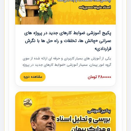
پکیج آموزشی ضوابط کارهای جدید در پروژه های
عمرانی «چالش ها، تخلفات و راه حل ها با نگرش
قراردادی»
یکی از آموزش‏‏‏‏‏‏ های بسیار کاربردی و حرفه‏ ای ارائه شده از سوی
گروه امور پیمان، سمینار آموزشی «ضوابط کارهای جدید در پروژه
های عمرانی» چالش ها، تخلفات و راه حل ها با نگرش قراردادی
2800000 تومان
مشاهده دوره
است که در محل سندیکای شرکت های ساختمانی کشور ارائه شد.
در این آموزش نکات کلیدی مربوط به کارهای جدید در اسناد و
مدارک پیمان به همراه تجربیات عملی ارائه شده است.