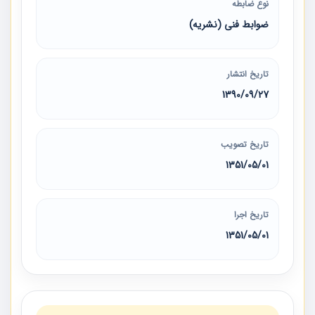
نوع ضابطه
ضوابط فنی (نشریه)
تاریخ انتشار
1390/09/27
تاریخ تصویب
1351/05/01
تاریخ اجرا
1351/05/01