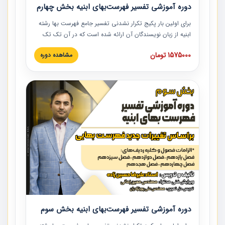
دوره آموزشی تفسیر فهرست‌بهای ابنیه بخش چهارم
برای اولین بار پکیج تکرار نشدنی تفسیر جامع فهرست بها رشته
ابنیه از زبان نویسندگان آن ارائه شده است که در آن تک تک
ردیف ها و مطالب فهرست بها تفسیر و ارائه شده است. این
1575000 تومان
مشاهده دوره
دوره به صورت کامل تصویری بوده و به همراه تصاویر عملیات
اجرایی مرتبط با ردیف های فهرست بها ارائه شده است. این
دوره با کلام مهندس علیرضاحسین‌زاده مدیر پروژه مهندسی
مشاور در امر بازنگری فهرست بها رشته ابنیه ارائه شده و به تمام
همکارانی که در حوزه صنعت ساخت در حال فعالیت هستند حتما
توصیه می کنیم از مطالب این دوره استفاده نمایند.
دوره آموزشی تفسیر فهرست‌بهای ابنیه بخش سوم