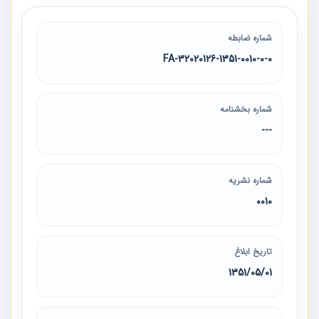
شماره ضابطه
32020126-1351-0010-0-0-FA
شماره بخشنامه
---
شماره نشریه
0010
تاریخ ابلاغ
1351/05/01