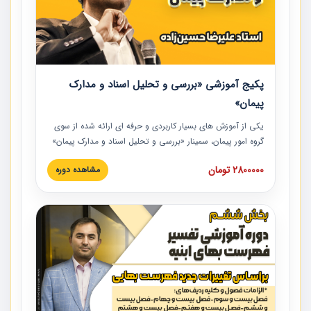
پکیج آموزشی «بررسی و تحلیل اسناد و مدارک
پیمان»
یکی از آموزش‏‏‏‏‏‏ های بسیار کاربردی و حرفه‏ ای ارائه شده از سوی
گروه امور پیمان، سمینار «بررسی و تحلیل اسناد و مدارک پیمان»
است که در دانشگاه صنعتی شریف ارائه شد. در این آموزش
2800000 تومان
مشاهده دوره
نکات کلیدی مربوط به اسناد و مدارک پیمان، اولویت بندی اسناد
و مدارک پیمان، بایدها و نبایدهای مربوط به اسناد و مدارک
پیمان به همراه تجربیات عملی در این خصوص ارائه شده است.