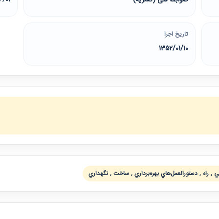
تاریخ اجرا
1352/01/10
, راه , دستورالعمل‌هاي بهره‌برداري , ساخت , نگهداري