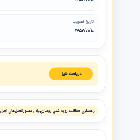
تاریخ تصویب
1352/01/10
دریافت فایل
راهسازي حفاظت رويه شني روسازي.راه , دستورالعمل‌هاي اجرايي 