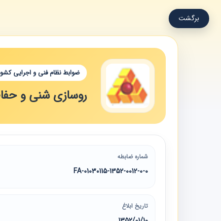
برگشت
ضوابط نظام فنی و اجرایی کشور
روسازی شنی و حفا
شماره ضابطه
01030115-1352-0012-0-0-FA
تاریخ ابلاغ
1352/01/10