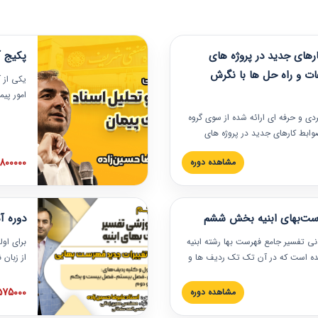
های جدید در پروژه های
پکیج آ
ات و راه حل ها با نگرش
یکی از آ
امور پی
در دانش
ربردی و حرفه‏ ای ارائه شده از سوی گروه
مربوط به
ضوابط کارهای جدید در پروژه های
بایدها و
اه حل ها با نگرش قراردادی است که
عملی در
2800000 توم
مشاهده دوره
ختمانی کشور ارائه شد. در این
ارهای جدید در اسناد و مدارک پیمان
 شده است.
رست‌بهای ابنیه بخش ششم
دوره آ
دنی تفسیر جامع فهرست بها رشته ابنیه
برای اول
 شده است که در آن تک تک ردیف ها و
از زبان
ائه شده است. این دوره به صورت کامل
مطالب ف
یر عملیات اجرایی مرتبط با ردیف های
تصویری 
1575000 توم
مشاهده دوره
ن دوره با کلام مهندس
فهرست ب