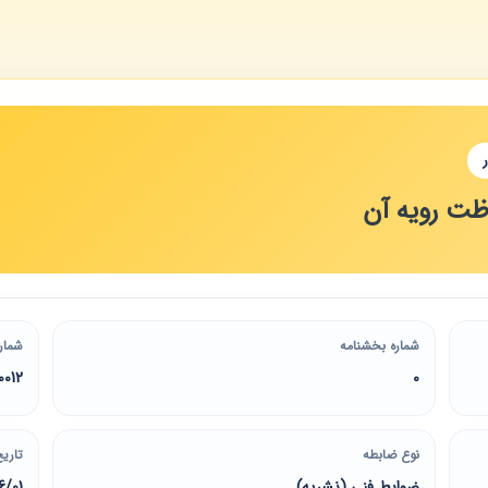
ظت رویه آن
شماره بخشنامه
شمار
0012
0
نوع ضابطه
تاریخ
ضوابط فنی (نشریه)
6/01