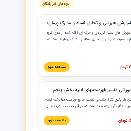
دوره‌های غیر رایگان
موزشی «بررسی و تحلیل اسناد و مدارک پیمان»
موزش‏‏‏‏‏‏ های بسیار کاربردی و حرفه‏ ای ارائه شده از سوی گروه
مان، سمینار «بررسی و تحلیل اسناد و مدارک پیمان» است که
گاه صنعتی شریف ارائه شد. در این آموزش نکات کلیدی
 اسناد و مدارک پیمان، اولویت بندی اسناد و مدارک پیمان،
 نبایدهای مربوط به اسناد و مدارک پیمان به همراه تجربیات
 این خصوص ارائه شده است.
ان
مشاهده دوره
موزشی تفسیر فهرست‌بهای ابنیه بخش پنجم
ین بار پکیج تکرار نشدنی تفسیر جامع فهرست بها رشته ابنیه
 نویسندگان آن ارائه شده است که در آن تک تک ردیف ها و
هرست بها تفسیر و ارائه شده است. این دوره به صورت کامل
بوده و به همراه تصاویر عملیات اجرایی مرتبط با ردیف های
ان
مشاهده دوره
ها ارائه شده است. این دوره با کلام مهندس