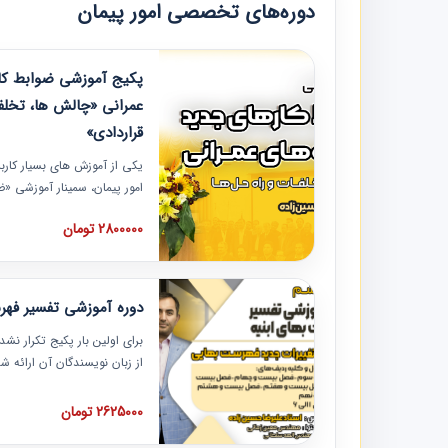
دوره‌های تخصصی امور پیمان
پکیج آموزشی ضوابط کار
عمرانی «چالش ها، تخلف
قراردادی»
یکی از آموزش‏‏‏‏‏‏ های بسیار کا
امور پیمان، سمینار آموزشی «
عمرانی» چالش ها، تخلفات و ر
2800000 تومان
در محل سندیکای شرکت های سا
آموزش نکات کلیدی مربوط به ک
به همراه تجربیات عملی ارائه
دوره آموزشی تفسیر فه
برای اولین بار پکیج تکرار نش
از زبان نویسندگان آن ارائه
مطالب فهرست بها تفسیر و ار
تصویری بوده و به همراه تصاو
2625000 تومان
فهرست بها ارائه شده است. ای