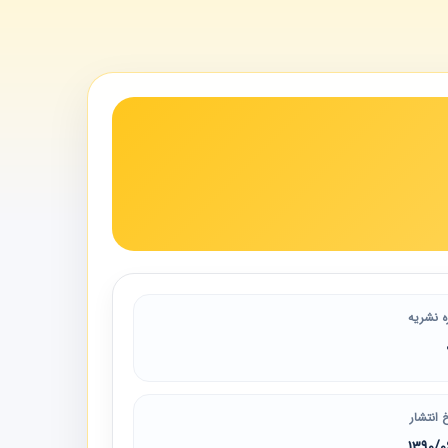
ه نشریه
 انتشار
1390/0