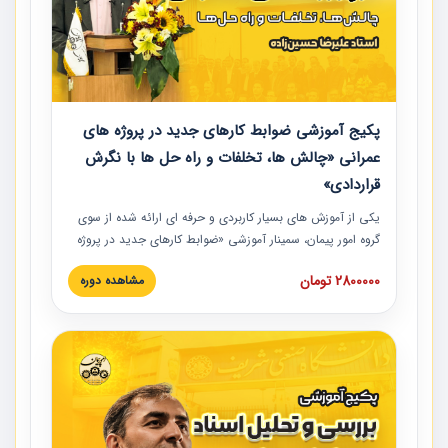
پکیج آموزشی ضوابط کارهای جدید در پروژه های
عمرانی «چالش ها، تخلفات و راه حل ها با نگرش
قراردادی»
یکی از آموزش‏‏‏‏‏‏ های بسیار کاربردی و حرفه‏ ای ارائه شده از سوی
گروه امور پیمان، سمینار آموزشی «ضوابط کارهای جدید در پروژه
های عمرانی» چالش ها، تخلفات و راه حل ها با نگرش قراردادی
2800000 تومان
مشاهده دوره
است که در محل سندیکای شرکت های ساختمانی کشور ارائه شد.
در این آموزش نکات کلیدی مربوط به کارهای جدید در اسناد و
مدارک پیمان به همراه تجربیات عملی ارائه شده است.