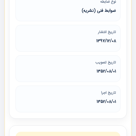
نوع ضابطه
ضوابط فنی (نشریه)
تاریخ انتشار
1397/12/08
تاریخ تصویب
1352/08/01
تاریخ اجرا
1352/08/01