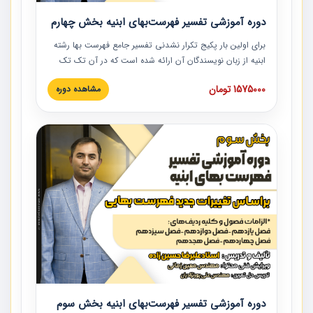
دوره آموزشی تفسیر فهرست‌بهای ابنیه بخش چهارم
برای اولین بار پکیج تکرار نشدنی تفسیر جامع فهرست بها رشته
ابنیه از زبان نویسندگان آن ارائه شده است که در آن تک تک
ردیف ها و مطالب فهرست بها تفسیر و ارائه شده است. این
1575000 تومان
مشاهده دوره
دوره به صورت کامل تصویری بوده و به همراه تصاویر عملیات
اجرایی مرتبط با ردیف های فهرست بها ارائه شده است. این
دوره با کلام مهندس علیرضاحسین‌زاده مدیر پروژه مهندسی
مشاور در امر بازنگری فهرست بها رشته ابنیه ارائه شده و به تمام
همکارانی که در حوزه صنعت ساخت در حال فعالیت هستند حتما
توصیه می کنیم از مطالب این دوره استفاده نمایند.
دوره آموزشی تفسیر فهرست‌بهای ابنیه بخش سوم