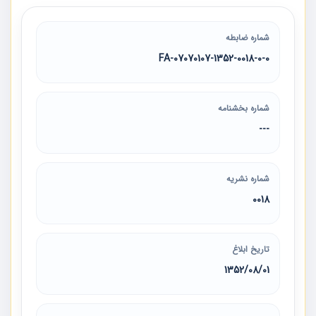
شماره ضابطه
07070107-1352-0018-0-0-FA
شماره بخشنامه
---
شماره نشریه
0018
تاریخ ابلاغ
1352/08/01