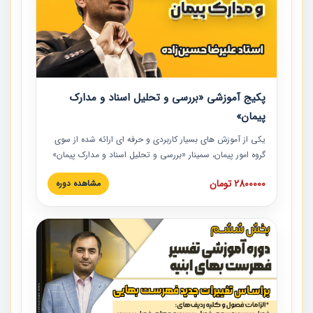
پکیج آموزشی «بررسی و تحلیل اسناد و مدارک
پیمان»
یکی از آموزش‏‏‏‏‏‏ های بسیار کاربردی و حرفه‏ ای ارائه شده از سوی
گروه امور پیمان، سمینار «بررسی و تحلیل اسناد و مدارک پیمان»
است که در دانشگاه صنعتی شریف ارائه شد. در این آموزش
2800000 تومان
مشاهده دوره
نکات کلیدی مربوط به اسناد و مدارک پیمان، اولویت بندی اسناد
و مدارک پیمان، بایدها و نبایدهای مربوط به اسناد و مدارک
پیمان به همراه تجربیات عملی در این خصوص ارائه شده است.