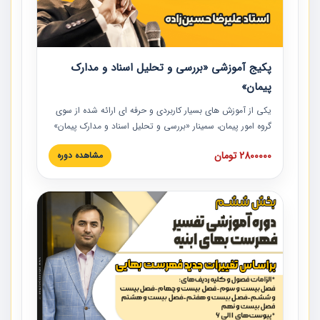
پکیج آموزشی «بررسی و تحلیل اسناد و مدارک
پیمان»
یکی از آموزش‏‏‏‏‏‏ های بسیار کاربردی و حرفه‏ ای ارائه شده از سوی
گروه امور پیمان، سمینار «بررسی و تحلیل اسناد و مدارک پیمان»
است که در دانشگاه صنعتی شریف ارائه شد. در این آموزش
2800000 تومان
مشاهده دوره
نکات کلیدی مربوط به اسناد و مدارک پیمان، اولویت بندی اسناد
و مدارک پیمان، بایدها و نبایدهای مربوط به اسناد و مدارک
پیمان به همراه تجربیات عملی در این خصوص ارائه شده است.