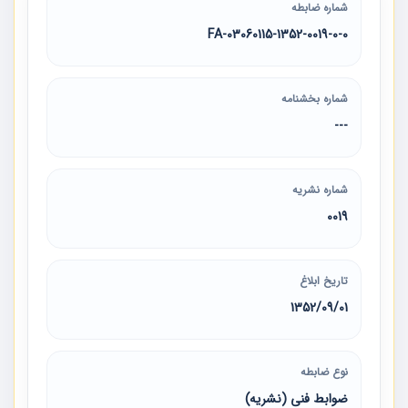
شماره ضابطه
03060115-1352-0019-0-0-FA
شماره بخشنامه
---
شماره نشریه
0019
تاریخ ابلاغ
1352/09/01
نوع ضابطه
ضوابط فنی (نشریه)