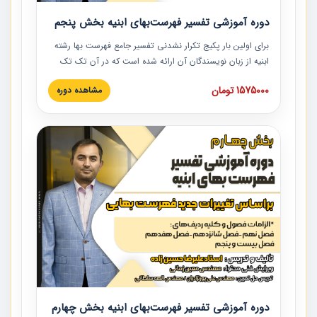
دوره آموزشی تفسیر فهرست‌بهای ابنیه بخش پنجم
برای اولین بار پکیج تکرار نشدنی تفسیر جامع فهرست بها رشته
ابنیه از زبان نویسندگان آن ارائه شده است که در آن تک تک
ردیف ها و مطالب فهرست بها تفسیر و ارائه شده است. این
1575000 تومان
مشاهده دوره
دوره به صورت کامل تصویری بوده و به همراه تصاویر عملیات
اجرایی مرتبط با ردیف های فهرست بها ارائه شده است. این
دوره با کلام مهندس علیرضاحسین‌زاده مدیر پروژه مهندسی
مشاور در امر بازنگری فهرست بها رشته ابنیه ارائه شده و به تمام
همکارانی که در حوزه صنعت ساخت در حال فعالیت هستند حتما
توصیه می کنیم از مطالب این دوره استفاده نمایند.
دوره آموزشی تفسیر فهرست‌بهای ابنیه بخش چهارم