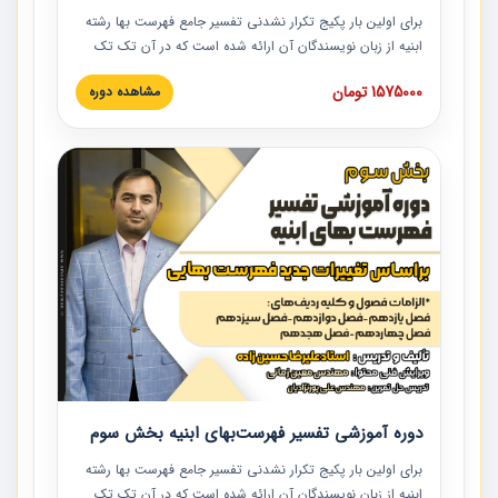
برای اولین بار پکیج تکرار نشدنی تفسیر جامع فهرست بها رشته
ابنیه از زبان نویسندگان آن ارائه شده است که در آن تک تک
ردیف ها و مطالب فهرست بها تفسیر و ارائه شده است. این
1575000 تومان
مشاهده دوره
دوره به صورت کامل تصویری بوده و به همراه تصاویر عملیات
اجرایی مرتبط با ردیف های فهرست بها ارائه شده است. این
دوره با کلام مهندس علیرضاحسین‌زاده مدیر پروژه مهندسی
مشاور در امر بازنگری فهرست بها رشته ابنیه ارائه شده و به تمام
همکارانی که در حوزه صنعت ساخت در حال فعالیت هستند حتما
توصیه می کنیم از مطالب این دوره استفاده نمایند.
دوره آموزشی تفسیر فهرست‌بهای ابنیه بخش سوم
برای اولین بار پکیج تکرار نشدنی تفسیر جامع فهرست بها رشته
ابنیه از زبان نویسندگان آن ارائه شده است که در آن تک تک