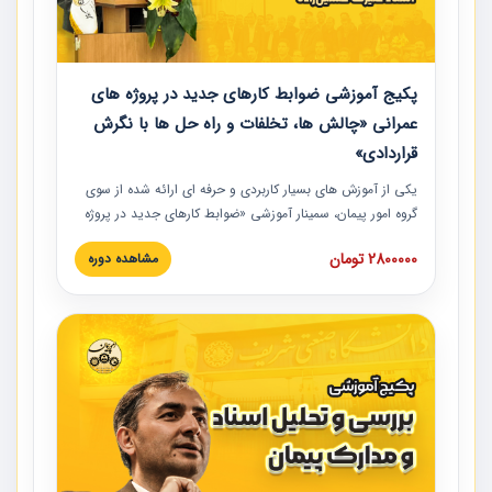
پکیج آموزشی ضوابط کارهای جدید در پروژه های
عمرانی «چالش ها، تخلفات و راه حل ها با نگرش
قراردادی»
یکی از آموزش‏‏‏‏‏‏ های بسیار کاربردی و حرفه‏ ای ارائه شده از سوی
گروه امور پیمان، سمینار آموزشی «ضوابط کارهای جدید در پروژه
های عمرانی» چالش ها، تخلفات و راه حل ها با نگرش قراردادی
2800000 تومان
مشاهده دوره
است که در محل سندیکای شرکت های ساختمانی کشور ارائه شد.
در این آموزش نکات کلیدی مربوط به کارهای جدید در اسناد و
مدارک پیمان به همراه تجربیات عملی ارائه شده است.