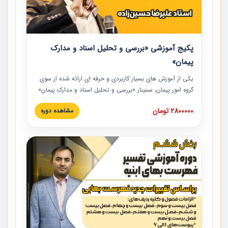
پکیج آموزشی «بررسی و تحلیل اسناد و مدارک
پیمان»
یکی از آموزش‏‏‏‏‏‏ های بسیار کاربردی و حرفه‏ ای ارائه شده از سوی
گروه امور پیمان، سمینار «بررسی و تحلیل اسناد و مدارک پیمان»
است که در دانشگاه صنعتی شریف ارائه شد. در این آموزش
2800000 تومان
مشاهده دوره
نکات کلیدی مربوط به اسناد و مدارک پیمان، اولویت بندی اسناد
و مدارک پیمان، بایدها و نبایدهای مربوط به اسناد و مدارک
پیمان به همراه تجربیات عملی در این خصوص ارائه شده است.