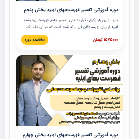
دوره آموزشی تفسیر فهرست‌بهای ابنیه بخش پنجم
برای اولین بار پکیج تکرار نشدنی تفسیر جامع فهرست بها رشته
ابنیه از زبان نویسندگان آن ارائه شده است که در آن تک تک
ردیف ها و مطالب فهرست بها تفسیر و ارائه شده است. این
1575000 تومان
مشاهده دوره
دوره به صورت کامل تصویری بوده و به همراه تصاویر عملیات
اجرایی مرتبط با ردیف های فهرست بها ارائه شده است. این
دوره با کلام مهندس علیرضاحسین‌زاده مدیر پروژه مهندسی
مشاور در امر بازنگری فهرست بها رشته ابنیه ارائه شده و به تمام
همکارانی که در حوزه صنعت ساخت در حال فعالیت هستند حتما
توصیه می کنیم از مطالب این دوره استفاده نمایند.
دوره آموزشی تفسیر فهرست‌بهای ابنیه بخش چهارم