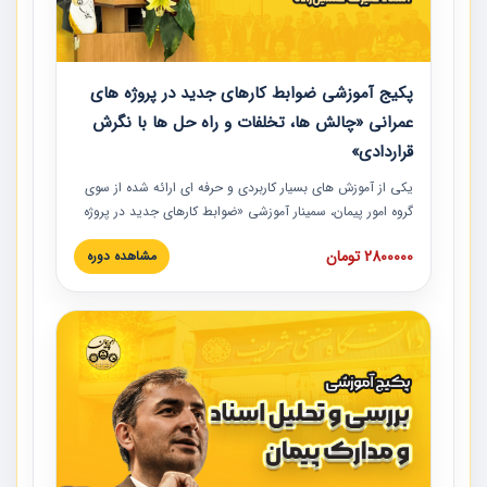
پکیج آموزشی ضوابط کارهای جدید در پروژه های
عمرانی «چالش ها، تخلفات و راه حل ها با نگرش
قراردادی»
یکی از آموزش‏‏‏‏‏‏ های بسیار کاربردی و حرفه‏ ای ارائه شده از سوی
گروه امور پیمان، سمینار آموزشی «ضوابط کارهای جدید در پروژه
های عمرانی» چالش ها، تخلفات و راه حل ها با نگرش قراردادی
2800000 تومان
مشاهده دوره
است که در محل سندیکای شرکت های ساختمانی کشور ارائه شد.
در این آموزش نکات کلیدی مربوط به کارهای جدید در اسناد و
مدارک پیمان به همراه تجربیات عملی ارائه شده است.