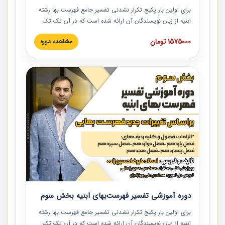
برای اولین بار پکیج تکرار نشدنی تفسیر جامع فهرست بها رشته
ابنیه از زبان نویسندگان آن ارائه شده است که در آن تک تک
ردیف ها و مطالب فهرست بها تفسیر و ارائه شده است. این
1575000 تومان
مشاهده دوره
دوره به صورت کامل تصویری بوده و به همراه تصاویر عملیات
اجرایی مرتبط با ردیف های فهرست بها ارائه شده است. این
دوره با کلام مهندس علیرضاحسین‌زاده مدیر پروژه مهندسی
مشاور در امر بازنگری فهرست بها رشته ابنیه ارائه شده و به تمام
همکارانی که در حوزه صنعت ساخت در حال فعالیت هستند حتما
توصیه می کنیم از مطالب این دوره استفاده نمایند.
دوره آموزشی تفسیر فهرست‌بهای ابنیه بخش سوم
برای اولین بار پکیج تکرار نشدنی تفسیر جامع فهرست بها رشته
ابنیه از زبان نویسندگان آن ارائه شده است که در آن تک تک