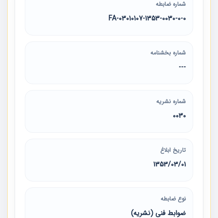
شماره ضابطه
03010107-1353-0030-0-0-FA
شماره بخشنامه
---
شماره نشریه
0030
تاریخ ابلاغ
1353/03/01
نوع ضابطه
ضوابط فنی (نشریه)