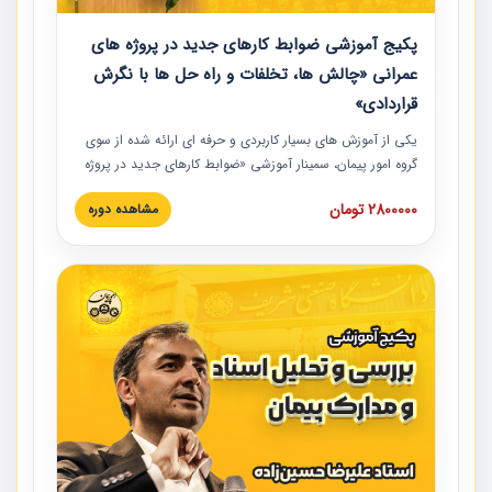
پکیج آموزشی ضوابط کارهای جدید در پروژه های
عمرانی «چالش ها، تخلفات و راه حل ها با نگرش
قراردادی»
یکی از آموزش‏‏‏‏‏‏ های بسیار کاربردی و حرفه‏ ای ارائه شده از سوی
گروه امور پیمان، سمینار آموزشی «ضوابط کارهای جدید در پروژه
های عمرانی» چالش ها، تخلفات و راه حل ها با نگرش قراردادی
2800000 تومان
مشاهده دوره
است که در محل سندیکای شرکت های ساختمانی کشور ارائه شد.
در این آموزش نکات کلیدی مربوط به کارهای جدید در اسناد و
مدارک پیمان به همراه تجربیات عملی ارائه شده است.