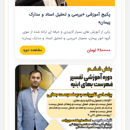
پکیج آموزشی «بررسی و تحلیل اسناد و مدارک
پیمان»
یکی از آموزش‏‏‏‏‏‏ های بسیار کاربردی و حرفه‏ ای ارائه شده از سوی
گروه امور پیمان، سمینار «بررسی و تحلیل اسناد و مدارک پیمان»
است که در دانشگاه صنعتی شریف ارائه شد. در این آموزش
2800000 تومان
مشاهده دوره
نکات کلیدی مربوط به اسناد و مدارک پیمان، اولویت بندی اسناد
و مدارک پیمان، بایدها و نبایدهای مربوط به اسناد و مدارک
پیمان به همراه تجربیات عملی در این خصوص ارائه شده است.