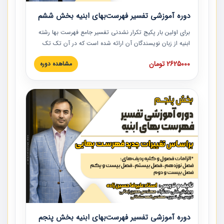
دوره آموزشی تفسیر فهرست‌بهای ابنیه بخش ششم
برای اولین بار پکیج تکرار نشدنی تفسیر جامع فهرست بها رشته
ابنیه از زبان نویسندگان آن ارائه شده است که در آن تک تک
ردیف ها و مطالب فهرست بها تفسیر و ارائه شده است. این
2625000 تومان
مشاهده دوره
دوره به صورت کامل تصویری بوده و به همراه تصاویر عملیات
اجرایی مرتبط با ردیف های فهرست بها ارائه شده است. این
دوره با کلام مهندس علیرضاحسین‌زاده مدیر پروژه مهندسی
مشاور در امر بازنگری فهرست بها رشته ابنیه ارائه شده و به تمام
همکارانی که در حوزه صنعت ساخت در حال فعالیت هستند حتما
توصیه می کنیم از مطالب این دوره استفاده نمایند.
دوره آموزشی تفسیر فهرست‌بهای ابنیه بخش پنجم