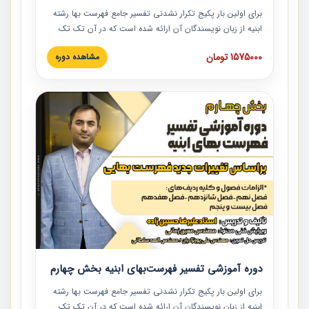
برای اولین بار پکیج تکرار نشدنی تفسیر جامع فهرست بها رشته
ابنیه از زبان نویسندگان آن ارائه شده است که در آن تک تک
ردیف ها و مطالب فهرست بها تفسیر و ارائه شده است. این
1575000 تومان
مشاهده دوره
دوره به صورت کامل تصویری بوده و به همراه تصاویر عملیات
اجرایی مرتبط با ردیف های فهرست بها ارائه شده است. این
دوره با کلام مهندس علیرضاحسین‌زاده مدیر پروژه مهندسی
مشاور در امر بازنگری فهرست بها رشته ابنیه ارائه شده و به تمام
همکارانی که در حوزه صنعت ساخت در حال فعالیت هستند حتما
توصیه می کنیم از مطالب این دوره استفاده نمایند.
دوره آموزشی تفسیر فهرست‌بهای ابنیه بخش چهارم
برای اولین بار پکیج تکرار نشدنی تفسیر جامع فهرست بها رشته
ابنیه از زبان نویسندگان آن ارائه شده است که در آن تک تک