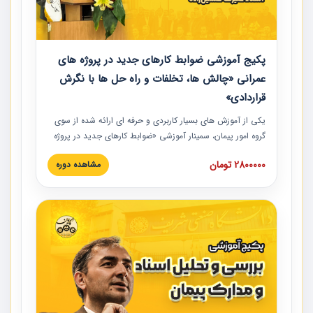
پکیج آموزشی ضوابط کارهای جدید در پروژه های
عمرانی «چالش ها، تخلفات و راه حل ها با نگرش
قراردادی»
یکی از آموزش‏‏‏‏‏‏ های بسیار کاربردی و حرفه‏ ای ارائه شده از سوی
گروه امور پیمان، سمینار آموزشی «ضوابط کارهای جدید در پروژه
های عمرانی» چالش ها، تخلفات و راه حل ها با نگرش قراردادی
2800000 تومان
مشاهده دوره
است که در محل سندیکای شرکت های ساختمانی کشور ارائه شد.
در این آموزش نکات کلیدی مربوط به کارهای جدید در اسناد و
مدارک پیمان به همراه تجربیات عملی ارائه شده است.