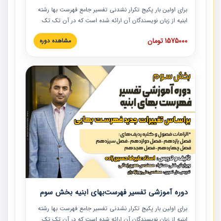
برای اولین بار پکیج تکرار نشدنی تفسیر جامع فهرست بها رشته
ابنیه از زبان نویسندگان آن ارائه شده است که در آن تک تک
ردیف ها و مطالب فهرست بها تفسیر و ارائه شده است. این
1575000 تومان
مشاهده دوره
دوره به صورت کامل تصویری بوده و به همراه تصاویر عملیات
اجرایی مرتبط با ردیف های فهرست بها ارائه شده است. این
دوره با کلام مهندس علیرضاحسین‌زاده مدیر پروژه مهندسی
مشاور در امر بازنگری فهرست بها رشته ابنیه ارائه شده و به تمام
همکارانی که در حوزه صنعت ساخت در حال فعالیت هستند حتما
توصیه می کنیم از مطالب این دوره استفاده نمایند.
دوره آموزشی تفسیر فهرست‌بهای ابنیه بخش سوم
برای اولین بار پکیج تکرار نشدنی تفسیر جامع فهرست بها رشته
ابنیه از زبان نویسندگان آن ارائه شده است که در آن تک تک