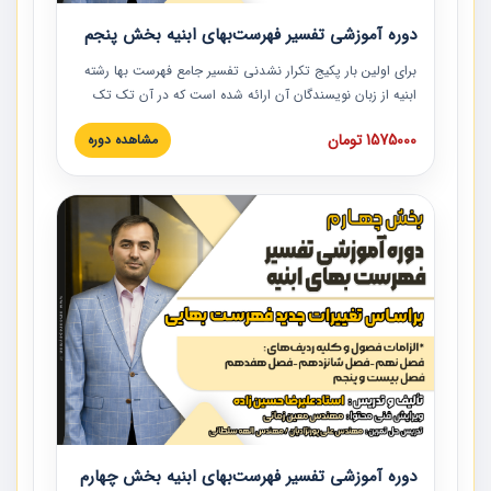
دوره آموزشی تفسیر فهرست‌بهای ابنیه بخش پنجم
برای اولین بار پکیج تکرار نشدنی تفسیر جامع فهرست بها رشته
ابنیه از زبان نویسندگان آن ارائه شده است که در آن تک تک
ردیف ها و مطالب فهرست بها تفسیر و ارائه شده است. این
1575000 تومان
مشاهده دوره
دوره به صورت کامل تصویری بوده و به همراه تصاویر عملیات
اجرایی مرتبط با ردیف های فهرست بها ارائه شده است. این
دوره با کلام مهندس علیرضاحسین‌زاده مدیر پروژه مهندسی
مشاور در امر بازنگری فهرست بها رشته ابنیه ارائه شده و به تمام
همکارانی که در حوزه صنعت ساخت در حال فعالیت هستند حتما
توصیه می کنیم از مطالب این دوره استفاده نمایند.
دوره آموزشی تفسیر فهرست‌بهای ابنیه بخش چهارم