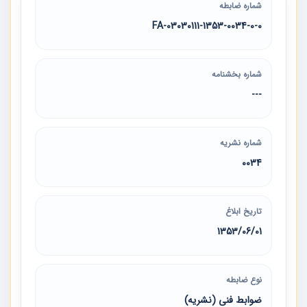
شماره ضابطه
03030111-1353-0034-0-0-FA
شماره بخشنامه
---
شماره نشریه
0034
تاریخ ابلاغ
1353/06/01
نوع ضابطه
ضوابط فنی (نشریه)