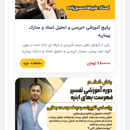
پکیج آموزشی «بررسی و تحلیل اسناد و مدارک
پیمان»
یکی از آموزش‏‏‏‏‏‏ های بسیار کاربردی و حرفه‏ ای ارائه شده از سوی
گروه امور پیمان، سمینار «بررسی و تحلیل اسناد و مدارک پیمان»
است که در دانشگاه صنعتی شریف ارائه شد. در این آموزش
2800000 تومان
مشاهده دوره
نکات کلیدی مربوط به اسناد و مدارک پیمان، اولویت بندی اسناد
و مدارک پیمان، بایدها و نبایدهای مربوط به اسناد و مدارک
پیمان به همراه تجربیات عملی در این خصوص ارائه شده است.