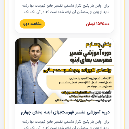
برای اولین بار پکیج تکرار نشدنی تفسیر جامع فهرست بها رشته
ابنیه از زبان نویسندگان آن ارائه شده است که در آن تک تک
ردیف ها و مطالب فهرست بها تفسیر و ارائه شده است. این
1575000 تومان
مشاهده دوره
دوره به صورت کامل تصویری بوده و به همراه تصاویر عملیات
اجرایی مرتبط با ردیف های فهرست بها ارائه شده است. این
دوره با کلام مهندس علیرضاحسین‌زاده مدیر پروژه مهندسی
مشاور در امر بازنگری فهرست بها رشته ابنیه ارائه شده و به تمام
همکارانی که در حوزه صنعت ساخت در حال فعالیت هستند حتما
توصیه می کنیم از مطالب این دوره استفاده نمایند.
دوره آموزشی تفسیر فهرست‌بهای ابنیه بخش چهارم
برای اولین بار پکیج تکرار نشدنی تفسیر جامع فهرست بها رشته
ابنیه از زبان نویسندگان آن ارائه شده است که در آن تک تک