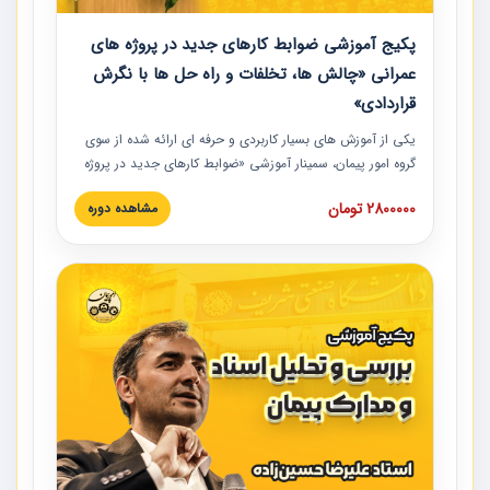
پکیج آموزشی ضوابط کارهای جدید در پروژه های
عمرانی «چالش ها، تخلفات و راه حل ها با نگرش
قراردادی»
یکی از آموزش‏‏‏‏‏‏ های بسیار کاربردی و حرفه‏ ای ارائه شده از سوی
گروه امور پیمان، سمینار آموزشی «ضوابط کارهای جدید در پروژه
های عمرانی» چالش ها، تخلفات و راه حل ها با نگرش قراردادی
2800000 تومان
مشاهده دوره
است که در محل سندیکای شرکت های ساختمانی کشور ارائه شد.
در این آموزش نکات کلیدی مربوط به کارهای جدید در اسناد و
مدارک پیمان به همراه تجربیات عملی ارائه شده است.