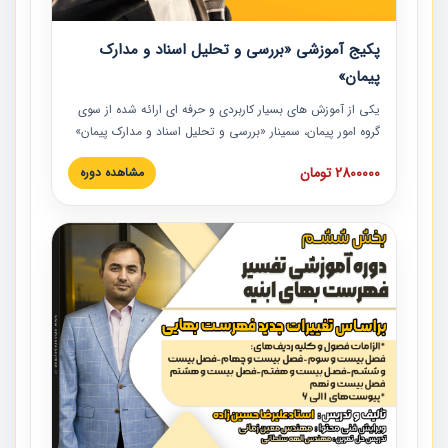
پکیج آموزشی «بررسی و تحلیل اسناد و مدارک
پیمان»
یکی از آموزش‏‏‏‏‏‏ های بسیار کاربردی و حرفه‏ ای ارائه شده از سوی
گروه امور پیمان، سمینار «بررسی و تحلیل اسناد و مدارک پیمان»
است که در دانشگاه صنعتی شریف ارائه شد. در این آموزش
2800000 تومان
مشاهده دوره
نکات کلیدی مربوط به اسناد و مدارک پیمان، اولویت بندی اسناد
و مدارک پیمان، بایدها و نبایدهای مربوط به اسناد و مدارک
پیمان به همراه تجربیات عملی در این خصوص ارائه شده است.