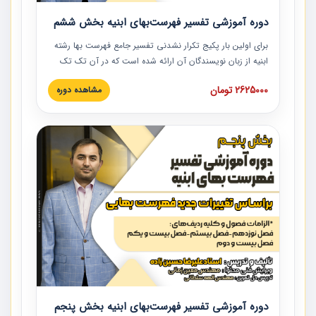
دوره آموزشی تفسیر فهرست‌بهای ابنیه بخش ششم
برای اولین بار پکیج تکرار نشدنی تفسیر جامع فهرست بها رشته
ابنیه از زبان نویسندگان آن ارائه شده است که در آن تک تک
ردیف ها و مطالب فهرست بها تفسیر و ارائه شده است. این
2625000 تومان
مشاهده دوره
دوره به صورت کامل تصویری بوده و به همراه تصاویر عملیات
اجرایی مرتبط با ردیف های فهرست بها ارائه شده است. این
دوره با کلام مهندس علیرضاحسین‌زاده مدیر پروژه مهندسی
مشاور در امر بازنگری فهرست بها رشته ابنیه ارائه شده و به تمام
همکارانی که در حوزه صنعت ساخت در حال فعالیت هستند حتما
توصیه می کنیم از مطالب این دوره استفاده نمایند.
دوره آموزشی تفسیر فهرست‌بهای ابنیه بخش پنجم