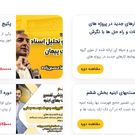
های جدید در پروژه های
پکیج آ
ات و راه حل ها با نگرش
یکی از آ
امور پی
در دانش
ربردی و حرفه‏ ای ارائه شده از سوی گروه
مربوط به
ضوابط کارهای جدید در پروژه های
بایدها و
اه حل ها با نگرش قراردادی است که
عملی در
2800000 توم
مشاهده دوره
ختمانی کشور ارائه شد. در این
ارهای جدید در اسناد و مدارک پیمان
 شده است.
رست‌بهای ابنیه بخش ششم
دوره آ
دنی تفسیر جامع فهرست بها رشته ابنیه
برای اول
 شده است که در آن تک تک ردیف ها و
از زبان
ائه شده است. این دوره به صورت کامل
مطالب ف
یر عملیات اجرایی مرتبط با ردیف های
تصویری 
1575000 توم
مشاهده دوره
ن دوره با کلام مهندس
فهرست ب