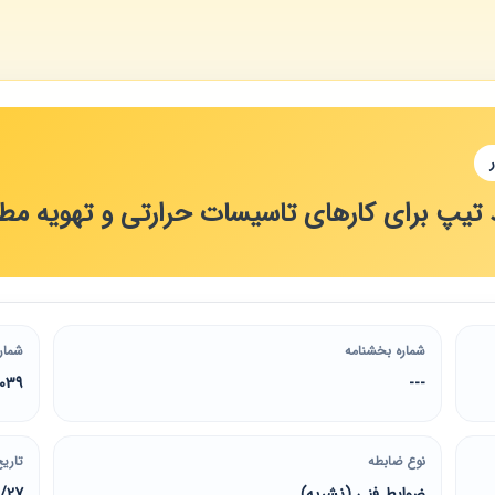
تیپ برای کارهای تاسیسات حرارتی و تهویه مط
شماره بخشنامه
شمار
0039
---
نوع ضابطه
تاریخ
ضوابط فنی (نشریه)
2/27