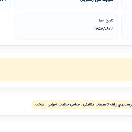
تاریخ اجرا
1353/09/01
رست‌بهاي رشته تاسيسات مكانيكي , طراحي جزئيات اجرايي , ساخت