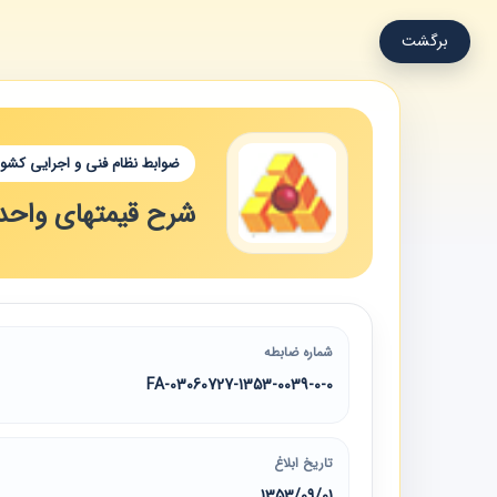
برگشت
ضوابط نظام فنی و اجرایی کشور
شرح قیمتهای واحد 
شماره ضابطه
03060727-1353-0039-0-0-FA
تاریخ ابلاغ
1353/09/01