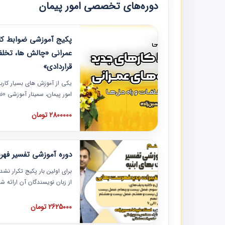
دوره‌های تخصصی امور پیمان
پکیج آموزشی ضوابط کار
عمرانی «چالش ها، تخلف
قراردادی»
یکی از آموزش‏‏‏‏‏‏ های بسیار کا
امور پیمان، سمینار آموزشی «
عمرانی» چالش ها، تخلفات و ر
2800000 تومان
در محل سندیکای شرکت های سا
آموزش نکات کلیدی مربوط به ک
به همراه تجربیات عملی ارائه
دوره آموزشی تفسیر فه
برای اولین بار پکیج تکرار نش
از زبان نویسندگان آن ارائه
مطالب فهرست بها تفسیر و ار
تصویری بوده و به همراه تصاو
2625000 تومان
فهرست بها ارائه شده است. ای