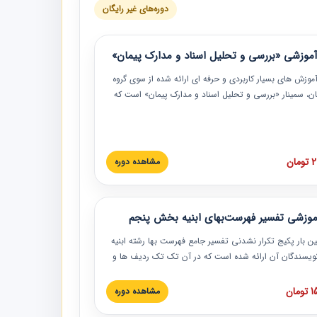
دوره‌های غیر رایگان
موزشی «بررسی و تحلیل اسناد و مدارک پیمان»
موزش‏‏‏‏‏‏ های بسیار کاربردی و حرفه‏ ای ارائه شده از سوی گروه
مان، سمینار «بررسی و تحلیل اسناد و مدارک پیمان» است که
گاه صنعتی شریف ارائه شد. در این آموزش نکات کلیدی
 اسناد و مدارک پیمان، اولویت بندی اسناد و مدارک پیمان،
 نبایدهای مربوط به اسناد و مدارک پیمان به همراه تجربیات
 این خصوص ارائه شده است.
ان
مشاهده دوره
موزشی تفسیر فهرست‌بهای ابنیه بخش پنجم
ین بار پکیج تکرار نشدنی تفسیر جامع فهرست بها رشته ابنیه
 نویسندگان آن ارائه شده است که در آن تک تک ردیف ها و
هرست بها تفسیر و ارائه شده است. این دوره به صورت کامل
بوده و به همراه تصاویر عملیات اجرایی مرتبط با ردیف های
ان
مشاهده دوره
ها ارائه شده است. این دوره با کلام مهندس