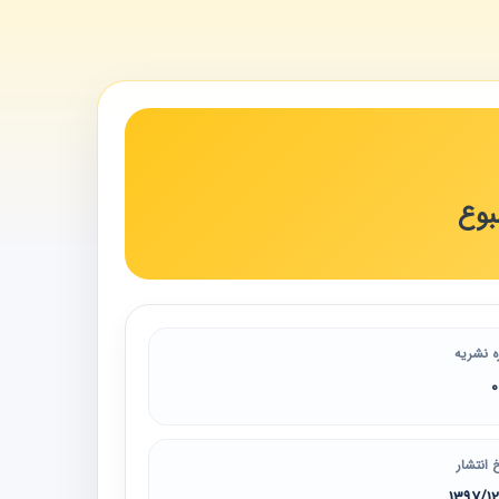
بوع
ه نشریه
 انتشار
1397/1